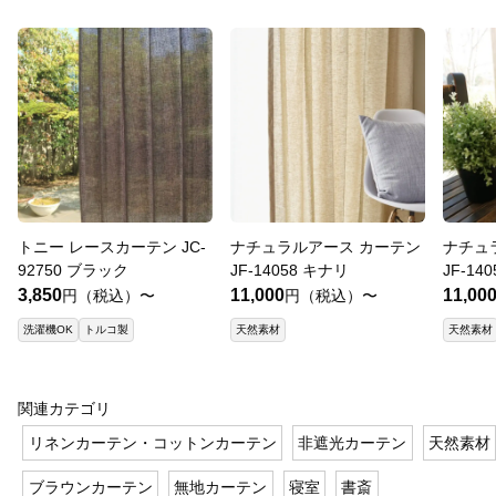
トニー レースカーテン JC-
ナチュラルアース カーテン
ナチュ
92750 ブラック
JF-14058 キナリ
JF-1
3,850
11,000
11,00
円（税込）〜
円（税込）〜
洗濯機OK
トルコ製
天然素材
天然素材
関連カテゴリ
リネンカーテン・コットンカーテン
非遮光カーテン
天然素材
ブラウンカーテン
無地カーテン
寝室
書斎