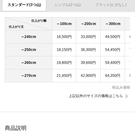
スタンダード(3つ山)
シンプル(2つ山)
フラット(ヒダなし)
仕上がり幅
～100cm
～200cm
～300cm
～4
仕上がり丈
～240cm
16,500円
33,000円
49,500円
66
～250cm
18,150円
36,300円
54,450円
72
～260cm
19,800円
39,600円
59,400円
79
～270cm
21,450円
42,900円
64,350円
85
税込み価格
上記以外のサイズの価格はこちら
商品説明