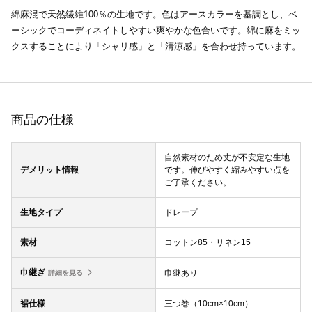
綿麻混で天然繊維100％の生地です。色はアースカラーを基調とし、ベ
ーシックでコーディネイトしやすい爽やかな色合いです。綿に麻をミッ
クスすることにより「シャリ感」と「清涼感」を合わせ持っています。
商品の仕様
自然素材のため丈が不安定な生地
デメリット情報
です。伸びやすく縮みやすい点を
ご了承ください。
生地タイプ
ドレープ
素材
コットン85・リネン15
巾継ぎ
巾継あり
詳細を見る
裾仕様
三つ巻（10cm×10cm）