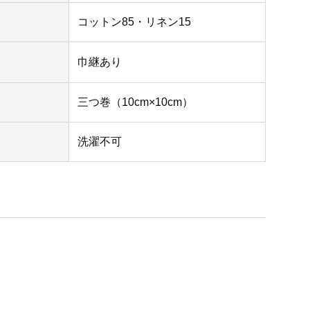
コットン85・リネン15
巾継あり
三つ巻（10cm×10cm）
洗濯不可