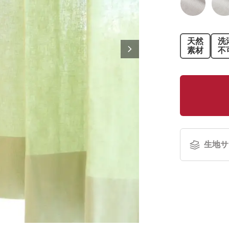
天然
洗
素材
不
生地サ