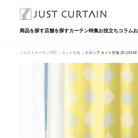
商品を探す
店舗を探す
カーテン特集
お役立ちコラム
お
ジャストカーテンTOP
カット生地
ドロップ カット生地 JD-1914