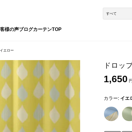
客様の声
ブログ
カーテンTOP
8 イエロー
ドロップ 
1,650
円
カラー:
イエ