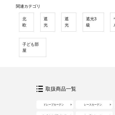
関連カテゴリ
北
遮
遮
遮光3
欧
光
光
級
子ども部
屋
取扱商品一覧
ドレープカーテン
レースカーテン