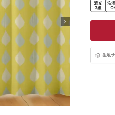
遮光
洗
3級
O
生地サ