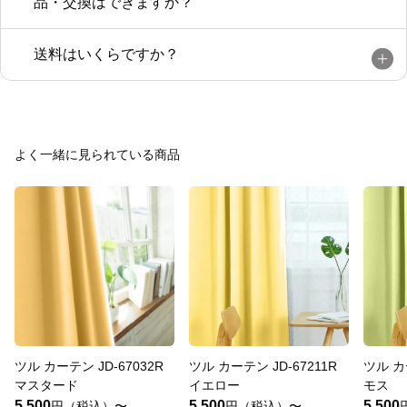
品・交換はできますか？
送料はいくらですか？
よく一緒に見られている商品
ツル カーテン JD-67032R
ツル カーテン JD-67211R
ツル カ
マスタード
イエロー
モス
5,500
5,500
5,500
円（税込）〜
円（税込）〜