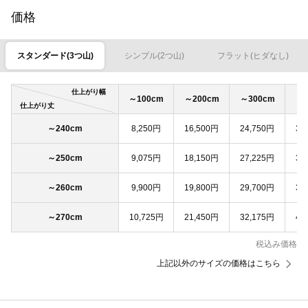
価格
スタンダード(3つ山)
シンプル(2つ山)
フラット(ヒダなし)
仕上がり幅
～100cm
～200cm
～300cm
～4
仕上がり丈
～240cm
8,250円
16,500円
24,750円
33
～250cm
9,075円
18,150円
27,225円
36
～260cm
9,900円
19,800円
29,700円
39
～270cm
10,725円
21,450円
32,175円
42
税込み価格
上記以外のサイズの価格はこちら