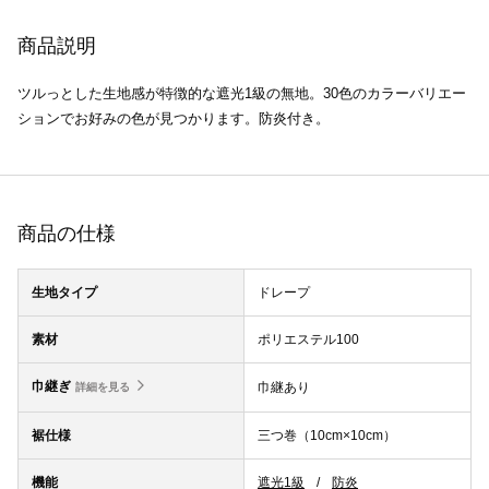
商品説明
ツルっとした生地感が特徴的な遮光1級の無地。30色のカラーバリエー
ションでお好みの色が見つかります。防炎付き。
商品の仕様
生地タイプ
ドレープ
素材
ポリエステル100
巾継ぎ
巾継あり
詳細を見る
裾仕様
三つ巻（10cm×10cm）
機能
遮光1級
防炎