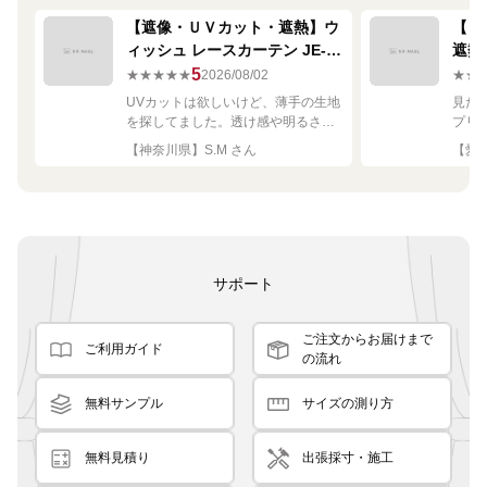
【遮像・ＵＶカット・遮熱】ウ
【ミ
ィッシュ レースカーテン JE-
遮熱
67249R シルバー
ーテン
5
★★★★★
2026/08/02
★★
UVカットは欲しいけど、薄手の生地
見た
を探してました。透け感や明るさも
プリ
ちょうど良く思った通りで満足で
れい
【神奈川県】S.M さん
【愛知
す。
サポート
ご注文からお届けまで
ご利用ガイド
の流れ
無料サンプル
サイズの測り方
無料見積り
出張採寸・施工