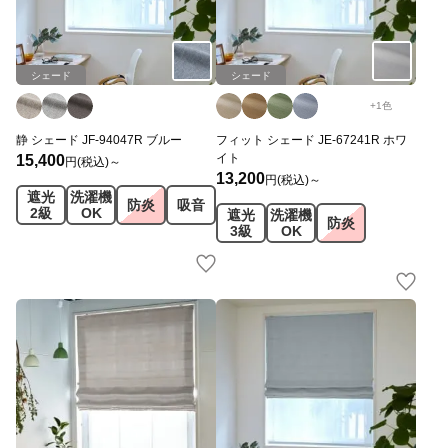
シェード
シェード
+
1
色
静 シェード JF-94047R ブルー
フィット シェード JE-67241R ホワ
イト
15,400
円(税込)～
13,200
円(税込)～
遮光
洗濯機
防炎
吸音
2級
OK
遮光
洗濯機
防炎
3級
OK