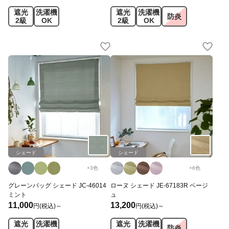
遮光
洗濯機
遮光
洗濯機
防炎
2級
OK
2級
OK
シェード
シェード
+
3
色
+
6
色
グレーンバッグ シェード JC-46014
ローヌ シェード JE-67183R ベージ
ミント
ュ
11,000
13,200
円(税込)～
円(税込)～
遮光
洗濯機
遮光
洗濯機
防炎