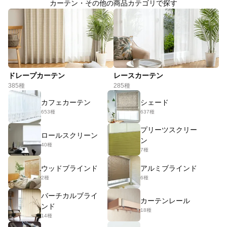
カーテン・その他の商品カテゴリで探す
ドレープカーテン
レースカーテン
385種
285種
カフェカーテン
シェード
653種
637種
プリーツスクリー
ロールスクリーン
ン
40種
7種
ウッドブラインド
アルミブラインド
2種
6種
バーチカルブライ
カーテンレール
ンド
18種
14種