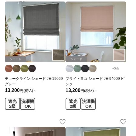
シェード
シェード
+
5
色
チョークライン シェード JE-19069
ブライトヨコ シェード JE-94009 ピ
グレー
ンク
13,200
13,200
円(税込)～
円(税込)～
遮光
洗濯機
遮光
洗濯機
2級
OK
2級
OK