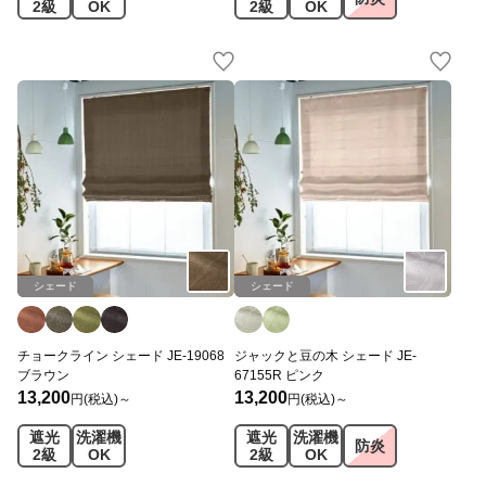
2級
OK
2級
OK
シェード
シェード
チョークライン シェード JE-19068
ジャックと豆の木 シェード JE-
ブラウン
67155R ピンク
13,200
13,200
円(税込)～
円(税込)～
遮光
洗濯機
遮光
洗濯機
防炎
2級
OK
2級
OK