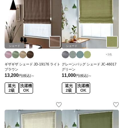
シェード
シェード
+
3
色
ギザギザ シェード JD-19176 ライト
グレーンバッグ シェード JC-46017
ブラウン
グリーン
13,200
11,000
円(税込)～
円(税込)～
遮光
洗濯機
遮光
洗濯機
2級
OK
2級
OK