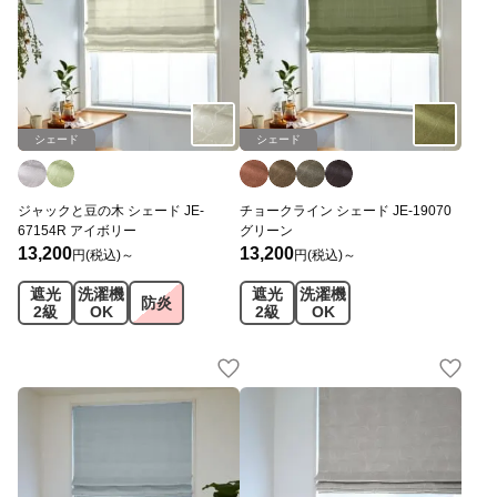
シェード
シェード
ジャックと豆の木 シェード JE-
チョークライン シェード JE-19070
67154R アイボリー
グリーン
13,200
13,200
円(税込)～
円(税込)～
遮光
洗濯機
遮光
洗濯機
防炎
2級
OK
2級
OK