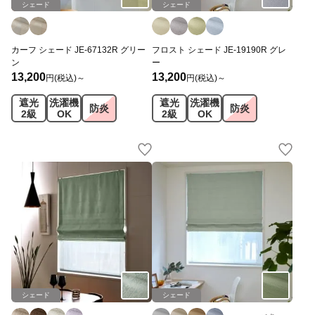
シェード
シェード
カーフ シェード JE-67132R グリー
フロスト シェード JE-19190R グレ
ン
ー
13,200
13,200
円(税込)～
円(税込)～
遮光
洗濯機
遮光
洗濯機
防炎
防炎
2級
OK
2級
OK
シェード
シェード