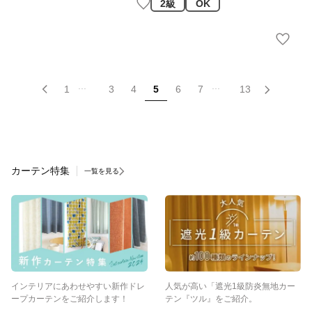
2級
OK
...
...
1
3
4
5
6
7
13
カーテン特集
一覧を見る
インテリアにあわせやすい新作ドレ
人気が高い「遮光1級防炎無地カー
ープカーテンをご紹介します！
テン『ツル』をご紹介。