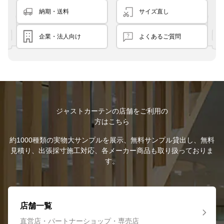
納期・送料
サイズ直し
企業・法人向け
よくあるご質問
ジャストカーテンの店舗をご利用の
方はこちら
約1000種類の実物大サンプルを展示、無料サンプル貸出し、無料
見積り、出張採寸施工対応、各メーカー商品も取り扱っておりま
す。
店舗一覧
直営店・パートナーショップ・専売店