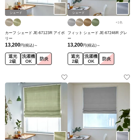
シェード
シェード
+
1
色
カーフ シェード JE-67123R アイボ
フィット シェード JE-67246R グレ
リー
ー
13,200
13,200
円(税込)～
円(税込)～
遮光
洗濯機
遮光
洗濯機
防炎
防炎
2級
OK
2級
OK