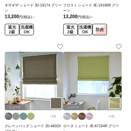
ギザギザ シェード JD-19174 グリー
フロスト シェード JE-19188R グリ
ン
ーン
13,200
13,200
円(税込)～
円(税込)～
遮光
洗濯機
遮光
洗濯機
防炎
2級
OK
2級
OK
シェード
シェード
+
3
色
+
6
色
グレーンバッグ シェード JD-46020
ローヌ シェード JE-67184R グリー