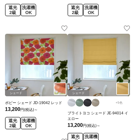
遮光
洗濯機
遮光
洗濯機
2級
OK
2級
OK
シェード
シェード
ポピー シェード JD-19042 レッド
+
5
色
13,200
円(税込)～
ブライトヨコ シェード JE-94014 イ
エロー
遮光
洗濯機
13,200
2級
OK
円(税込)～
遮光
洗濯機