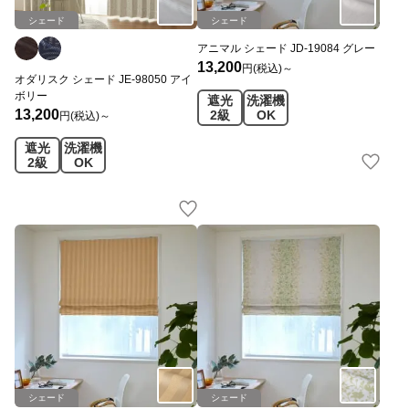
シェード
シェード
アニマル シェード JD-19084 グレー
13,200
円(税込)～
オダリスク シェード JE-98050 アイ
ボリー
遮光
洗濯機
13,200
2級
OK
円(税込)～
遮光
洗濯機
2級
OK
シェード
シェード