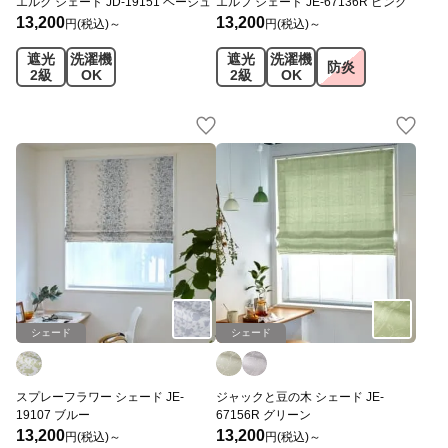
エルク シェード JD-19151 ベージュ
エルフ シェード JE-67136R ピンク
13,200
13,200
円(税込)～
円(税込)～
遮光
洗濯機
遮光
洗濯機
防炎
2級
OK
2級
OK
シェード
シェード
スプレーフラワー シェード JE-
ジャックと豆の木 シェード JE-
19107 ブルー
67156R グリーン
13,200
13,200
円(税込)～
円(税込)～