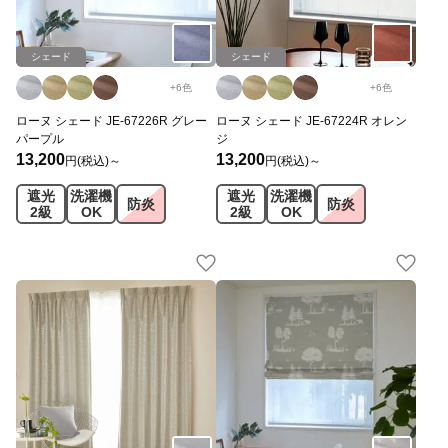
シェード
シェード
+
6
色
+
6
色
ローヌ シェード JE-67226R グレー
ローヌ シェード JE-67224R オレン
パープル
ジ
13,200
13,200
円(税込)～
円(税込)～
遮光
洗濯機
遮光
洗濯機
防炎
防炎
2級
OK
2級
OK