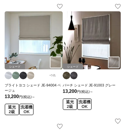
シェード
シェード
+
5
色
ブライトヨコ シェード JE-94004 ベ
バーチ シェード JE-91003 グレー
ージュ
13,200
円(税込)～
13,200
円(税込)～
遮光
洗濯機
2級
OK
遮光
洗濯機
2級
OK