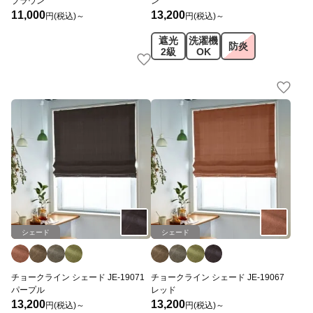
ブラウン
ン
11,000
13,200
円(税込)～
円(税込)～
遮光
洗濯機
防炎
2級
OK
シェード
シェード
チョークライン シェード JE-19071
チョークライン シェード JE-19067
パープル
レッド
13,200
13,200
円(税込)～
円(税込)～