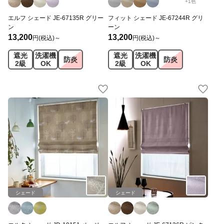
+
1
色
エルフ シェード JE-67135R グリー
フィット シェード JE-67244R グリ
ン
ーン
13,200
13,200
円(税込)～
円(税込)～
遮光
洗濯機
遮光
洗濯機
防炎
防炎
2級
OK
2級
OK
シェード
シェード