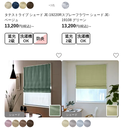
+
3
色
タテストライプ シェード JE-19220R
スプレーフラワー シェード JE-
ベージュ
19108 グリーン
13,200
13,200
円(税込)～
円(税込)～
遮光
洗濯機
遮光
洗濯機
防炎
2級
OK
2級
OK
シェード
シェード