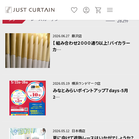
タグ
レースカーテン
282件
2026.06.27
藤沢店
【 組み合わせ２０００通り以上！バイカラー
カ…
2026.05.19
横浜ランドマーク店
みなとみらいポイントアップ７days-5月
2…
2026.05.12
日本橋店
夏に向けて遮熱レースはいかがでしょうか？