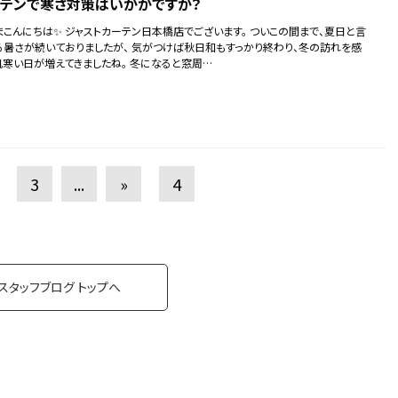
テンで寒さ対策はいかがですか？
まこんにちは✨ ジャストカーテン日本橋店でございます。 ついこの間まで、夏日と言
る暑さが続いておりましたが、 気がつけば秋日和もすっかり終わり、冬の訪れを感
肌寒い日が増えてきましたね。 冬になると窓周…
3
...
»
4
スタッフブログ トップへ