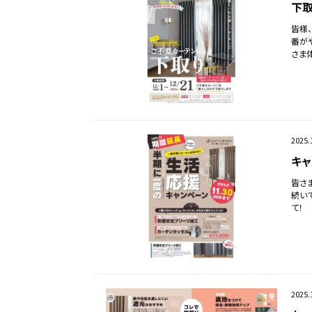
下取
皆様
番が
さま
2025.
キャ
皆さ
続い
て！
2025.