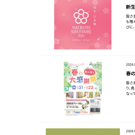
新生
皆さ
も増
びに
2026.
春の
皆さ
り、
なっ
2026.