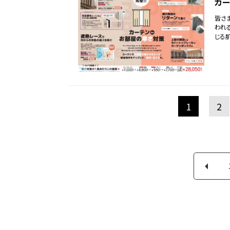
カー
皆さ
われ
じる
1
2