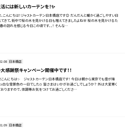
活には新しいカーテンを！✨
ま、こんにちは！ジャストカーテン日本橋店です😊 だんだんと暖かく過ごしやすい日
えてきて、街中で桜の木を見かける日も増えてきましたよね🌸 桜の木を見かけるた
、春の訪れを感じる今日この頃です、、！ そんな…
02.08
日本橋店
大感謝祭キャンペーン開催中です！！
まこんにちは✨ ジャストカーテン日本橋店です！ 今日は朝から東京でも雪が降
真っ白な雪景色の一日でした⛄ 皆さまはいかがお過ごしでしょうか？ 外は大変寒く
ておりますので、体調等お気をつけてお過ごしくださ…
01.09
日本橋店