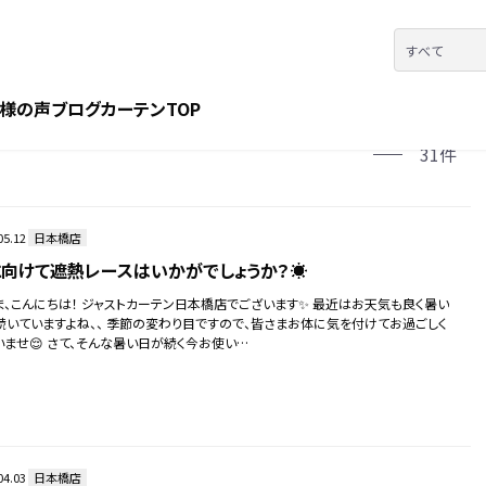
様の声
ブログ
カーテンTOP
31件
05.12
日本橋店
向けて遮熱レースはいかがでしょうか？☀️
ま、こんにちは！ ジャストカーテン日本橋店でございます✨ 最近はお天気も良く暑い
続いていますよね、、 季節の変わり目ですので、皆さまお体に気を付けてお過ごしく
いませ😌 さて、そんな暑い日が続く今お使い…
04.03
日本橋店