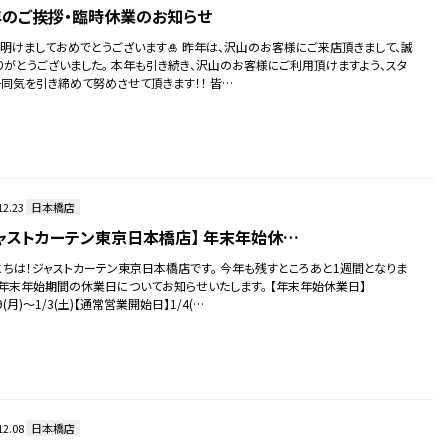
のご挨拶・臨時休業のお知らせ
、明けましておめでとうございます🎍 昨年は、沢山のお客様にご来店頂きまして、誠
りがとうございました。 本年も引き続き、沢山のお客様にご利用頂けますよう、スタ
一同気を引き締めて努めさせて頂きます！！ 皆…
12.23
日本橋店
ャストカーテン東京日本橋店】 年末年始休…
にちは！ジャストカーテン東京日本橋店です。 今年も残すところあと1週間となりま
。年末年始期間の休業日についてお知らせいたします。 【年末年始休業日】
29(月)～1/3(土)【通常営業開始日】1/4(…
12.08
日本橋店