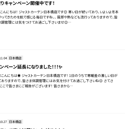
りキャンペーン開催中です！
、こんにちは！ ジャストカーテン日本橋店です😊 寒い日が続いており、いよいよ冬本
やってきたのを肌で感じる毎日ですね、、 風邪や熱なども流行っておりますので、皆
体調管理には気をつけてお過ごし下さいませ😌…
11.04
日本橋店
ンペーン延長になりました！！！✨
まこんにちは☀️ ジャストカーテン日本橋店です！ 1日のうちで寒暖差の激しい日が
ておりますので、皆さま体調管理にはお気を付けてお過ごし下さいね😌 さてさ
 ここで皆さまにご報告がございます！ 皆さまから…
10.27
日本橋店