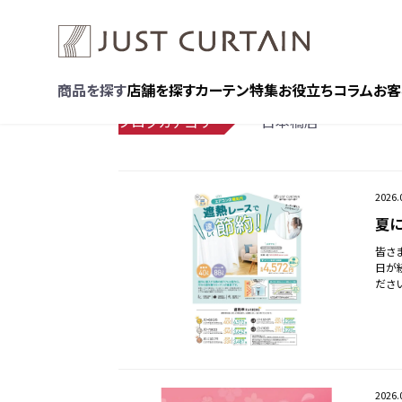
商品を探す
店舗を探す
カーテン特集
お役立ちコラム
お客
ブログカテゴリー
日本橋店
2026.
夏に
皆さ
日が
ださ
2026.