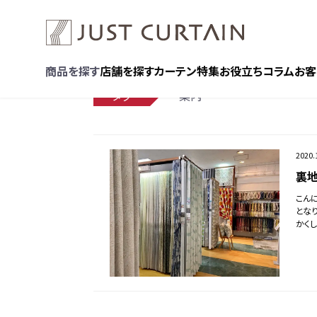
商品を探す
店舗を探す
カーテン特集
お役立ちコラム
お客
タグ
案内
2020.
裏地
こん
とな
かく