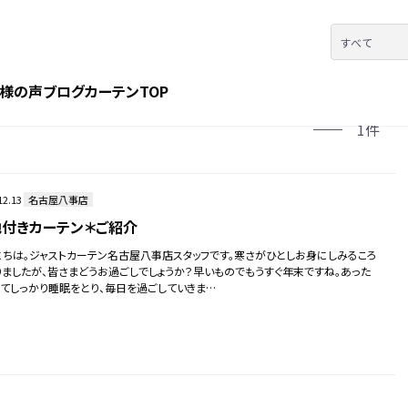
様の声
ブログ
カーテンTOP
1件
12.13
名古屋八事店
付きカーテン＊ご紹介
にちは。ジャストカーテン名古屋八事店スタッフです。寒さがひとしお身にしみるころ
りましたが、皆さまどうお過ごしでしょうか？早いものでもうすぐ年末ですね。あった
してしっかり睡眠をとり、毎日を過ごしていきま…