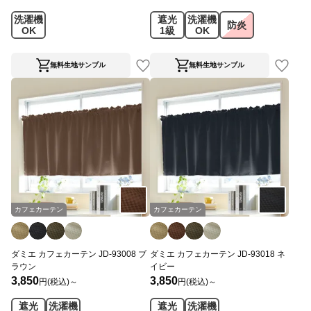
洗濯機
遮光
洗濯機
防炎
OK
1級
OK
無料生地サンプル
無料生地サンプル
カフェカーテン
カフェカーテン
ダミエ カフェカーテン JD-93008 ブ
ダミエ カフェカーテン JD-93018 ネ
ラウン
イビー
3,850
3,850
円(税込)～
円(税込)～
遮光
洗濯機
遮光
洗濯機