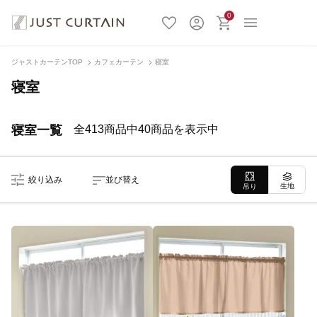
0
ジャストカーテンTOP
カフェカーテン
寝室
寝室
寝室一覧
全413商品中40商品を表示中
絞り込み
並び替え
生地
吊り