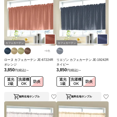
カフェカーテン
カフェカーテン
+
6
色
ローヌ カフェカーテン JE-67224R
リエゾン カフェカーテン JE-19242R
オレンジ
ネイビー
3,850
3,850
円(税込)～
円(税込)～
遮光
洗濯機
遮光
洗濯機
防炎
防炎
2級
OK
1級
OK
無料生地サンプル
無料生地サンプル