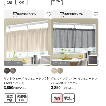
手洗い
1級
OK
無料生地サンプル
無料生地サンプル
カフェカーテン
カフェカーテン
サンドウェーブ カフェカーテン JE-
グロウイングリバー カフェカーテン
12266 ベージュ
JE-12265R ブラック
3,850
3,850
円(税込)～
円(税込)～
遮光
洗濯機
防炎
手洗い
2級
OK