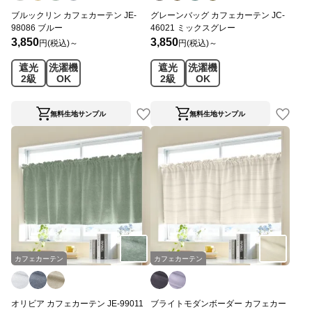
ブルックリン カフェカーテン JE-
グレーンバッグ カフェカーテン JC-
98086 ブルー
46021 ミックスグレー
3,850
3,850
円(税込)～
円(税込)～
遮光
洗濯機
遮光
洗濯機
2級
OK
2級
OK
無料生地サンプル
無料生地サンプル
カフェカーテン
カフェカーテン
オリビア カフェカーテン JE-99011
ブライトモダンボーダー カフェカー