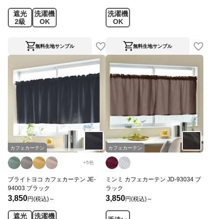
遮光
洗濯機
洗濯機
2級
OK
OK
無料生地サンプル
無料生地サンプル
カフェカーテン
カフェカーテン
+
5
色
ブライトヨコ カフェカーテン JE-
ミンミ カフェカーテン JD-93034 ブ
94003 ブラック
ラック
3,850
3,850
円(税込)～
円(税込)～
遮光
洗濯機