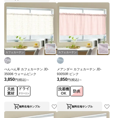
カフェカーテン
カフェカーテン
ぺんぺん草 カフェカーテン JD-
メアンダー カフェカーテン JD-
35006 ウォームピンク
93050R ピンク
3,850
3,850
円(税込)～
円(税込)～
ドライ
天然
洗濯機
防炎
素材
OK
クリーニン
グ
無料生地サンプル
無料生地サンプル