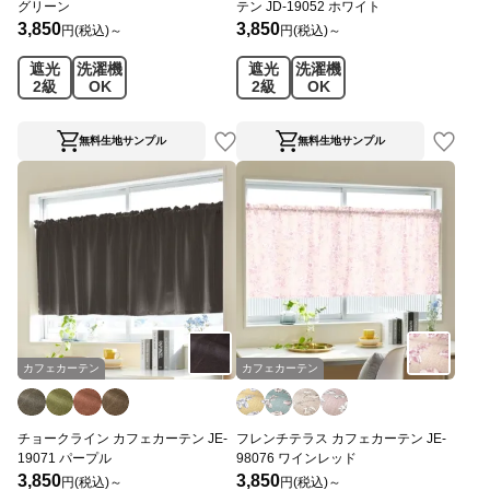
グリーン
テン JD-19052 ホワイト
3,850
3,850
円(税込)～
円(税込)～
遮光
洗濯機
遮光
洗濯機
2級
OK
2級
OK
無料生地サンプル
無料生地サンプル
カフェカーテン
カフェカーテン
チョークライン カフェカーテン JE-
フレンチテラス カフェカーテン JE-
19071 パープル
98076 ワインレッド
3,850
3,850
円(税込)～
円(税込)～