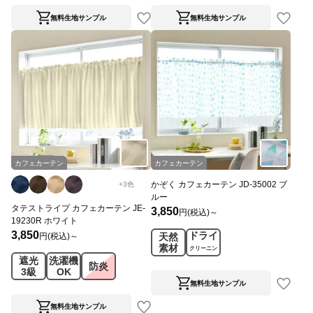
無料生地サンプル
無料生地サンプル
カフェカーテン
カフェカーテン
かぞく カフェカーテン JD-35002 ブ
+
3
色
ルー
タテストライプ カフェカーテン JE-
3,850
円(税込)～
19230R ホワイト
3,850
ドライ
円(税込)～
天然
素材
クリーニン
遮光
洗濯機
グ
防炎
3級
OK
無料生地サンプル
無料生地サンプル