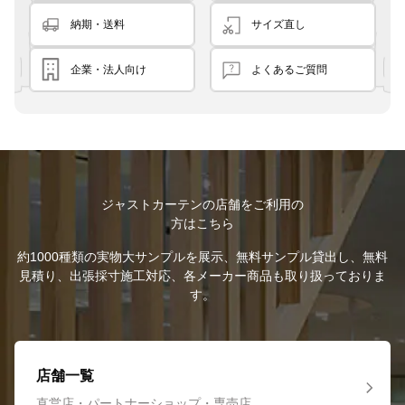
納期・送料
サイズ直し
企業・法人向け
よくあるご質問
ジャストカーテンの店舗をご利用の
方はこちら
約1000種類の実物大サンプルを展示、無料サンプル貸出し、無料
見積り、出張採寸施工対応、各メーカー商品も取り扱っておりま
す。
店舗一覧
直営店・パートナーショップ・専売店