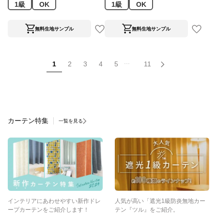
1級
OK
1級
OK
無料生地サンプル
無料生地サンプル
...
1
2
3
4
5
11
カーテン特集
一覧を見る
インテリアにあわせやすい新作ドレ
人気が高い「遮光1級防炎無地カー
ープカーテンをご紹介します！
テン『ツル』をご紹介。