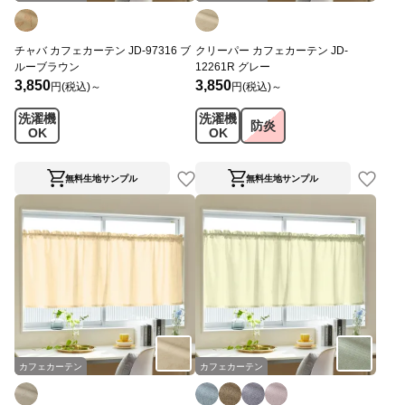
チャバ カフェカーテン JD-97316 ブ
クリーパー カフェカーテン JD-
ルーブラウン
12261R グレー
3,850
3,850
円(税込)～
円(税込)～
洗濯機
洗濯機
防炎
OK
OK
無料生地サンプル
無料生地サンプル
カフェカーテン
カフェカーテン