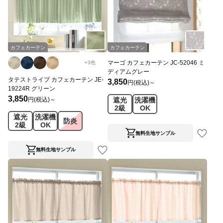
カフェカーテン
カフェカーテン
マーゴ カフェカーテン JC-52046 ミ
+
3
色
ディアムグレー
タテストライプ カフェカーテン JE-
3,850
円(税込)～
19224R グリーン
3,850
円(税込)～
遮光
洗濯機
2級
OK
遮光
洗濯機
防炎
2級
OK
無料生地サンプル
無料生地サンプル