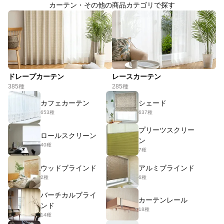
カーテン・その他の商品カテゴリで探す
ドレープカーテン
レースカーテン
385種
285種
カフェカーテン
シェード
653種
637種
プリーツスクリー
ロールスクリーン
ン
40種
7種
ウッドブラインド
アルミブラインド
2種
6種
バーチカルブライ
カーテンレール
ンド
18種
14種