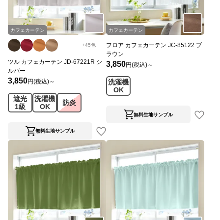
カフェカーテン
カフェカーテン
フロア カフェカーテン JC-85122 ブ
+
45
色
ラウン
ツル カフェカーテン JD-67221R シ
3,850
円(税込)～
ルバー
3,850
円(税込)～
洗濯機
OK
遮光
洗濯機
防炎
1級
OK
無料生地サンプル
無料生地サンプル