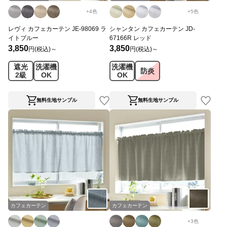
+
4
色
+
5
色
レヴィ カフェカーテン JE-98069 ラ
シャンタン カフェカーテン JD-
イトブルー
67166R レッド
3,850
3,850
円(税込)～
円(税込)～
遮光
洗濯機
洗濯機
防炎
2級
OK
OK
無料生地サンプル
無料生地サンプル
カフェカーテン
カフェカーテン
+
3
色