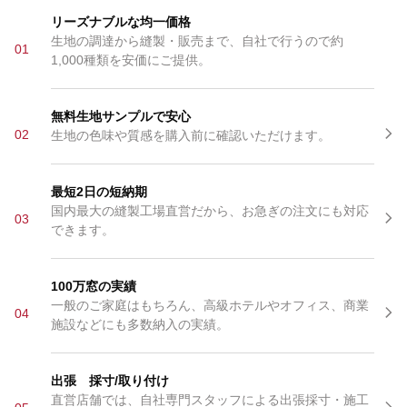
リーズナブルな均一価格
生地の調達から縫製・販売まで、自社で行うので約
01
1,000種類を安価にご提供。
無料生地サンプルで安心
02
生地の色味や質感を購入前に確認いただけます。
最短2日の短納期
国内最大の縫製工場直営だから、お急ぎの注文にも対応
03
できます。
100万窓の実績
一般のご家庭はもちろん、高級ホテルやオフィス、商業
04
施設などにも多数納入の実績。
出張 採寸/取り付け
直営店舗では、自社専門スタッフによる出張採寸・施工