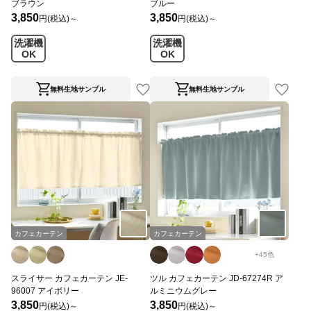
ブラウン
ブルー
3,850
3,850
円(税込)～
円(税込)～
洗濯機
洗濯機
OK
OK
無料生地サンプル
無料生地サンプル
カフェカーテン
カフェカーテン
+
45
色
スライサー カフェカーテン JE-
ツル カフェカーテン JD-67274R ア
96007 アイボリー
ルミニウムグレー
3,850
3,850
円(税込)～
円(税込)～