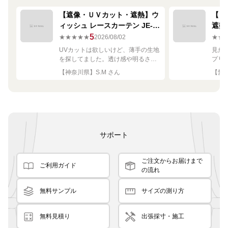
【遮像・ＵＶカット・遮熱】ウ
【ミ
ィッシュ レースカーテン JE-
遮熱
67249R シルバー
ーテン
5
★★★★★
2026/08/02
★★
UVカットは欲しいけど、薄手の生地
見た
を探してました。透け感や明るさも
プリ
ちょうど良く思った通りで満足で
れい
【神奈川県】S.M さん
【愛知
す。
サポート
ご注文からお届けまで
ご利用ガイド
の流れ
無料サンプル
サイズの測り方
無料見積り
出張採寸・施工