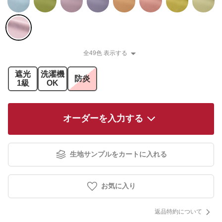
全49色 表示する
遮光
洗濯機
防炎
1級
OK
オーダーを入力する
生地サンプルをカートに入れる
お気に入り
返品特約について