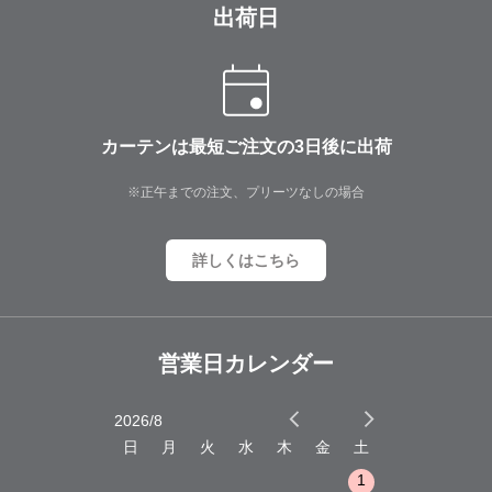
出荷日
カーテンは最短ご注文の3日後に出荷
※正午までの注文、プリーツなしの場合
詳しくはこちら
営業日カレンダー
2026/8
2026/9
木
金
土
日
月
火
水
木
金
土
日
月
火
1
2
3
1
1