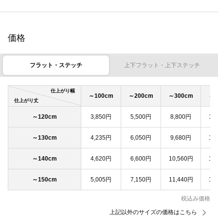
価格
フラット・ステッチ
上下フラット・上下ステッチ
仕上がり幅
～100cm
～200cm
～300cm
～4
仕上がり丈
～120cm
3,850円
5,500円
8,800円
11
～130cm
4,235円
6,050円
9,680円
12
～140cm
4,620円
6,600円
10,560円
13
～150cm
5,005円
7,150円
11,440円
14
税込み価格
上記以外のサイズの価格はこちら