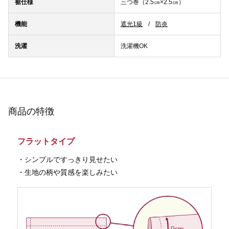
裾仕様
三つ巻（2.5㎝×2.5㎝）
機能
遮光1級
防炎
洗濯
洗濯機OK
商品の特徴
フラットタイプ
・シンプルですっきり見せたい
・生地の柄や質感を楽しみたい