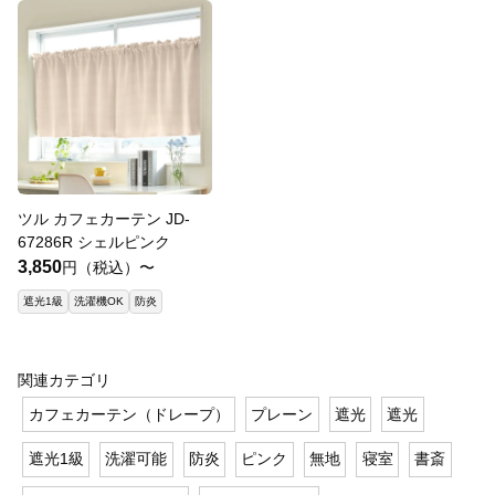
ツル カフェカーテン JD-
67286R シェルピンク
3,850
円（税込）〜
遮光1級
洗濯機OK
防炎
関連カテゴリ
カフェカーテン（ドレープ）
プレーン
遮光
遮光
遮光1級
洗濯可能
防炎
ピンク
無地
寝室
書斎