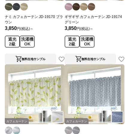
ナミ カフェカーテン JD-19170 ブラ
ギザギザ カフェカーテン JD-19174
ウン
グリーン
3,850
3,850
円(税込)～
円(税込)～
遮光
洗濯機
遮光
洗濯機
2級
OK
2級
OK
無料生地サンプル
無料生地サンプル
カフェカーテン
カフェカーテン