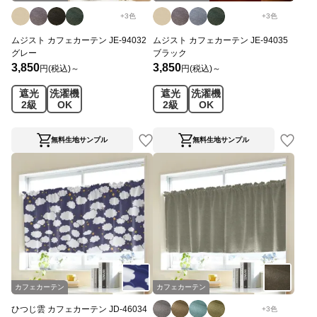
+
3
色
+
3
色
ムジスト カフェカーテン JE-94032
ムジスト カフェカーテン JE-94035
グレー
ブラック
3,850
3,850
円(税込)～
円(税込)～
遮光
洗濯機
遮光
洗濯機
2級
OK
2級
OK
無料生地サンプル
無料生地サンプル
カフェカーテン
カフェカーテン
ひつじ雲 カフェカーテン JD-46034
+
3
色