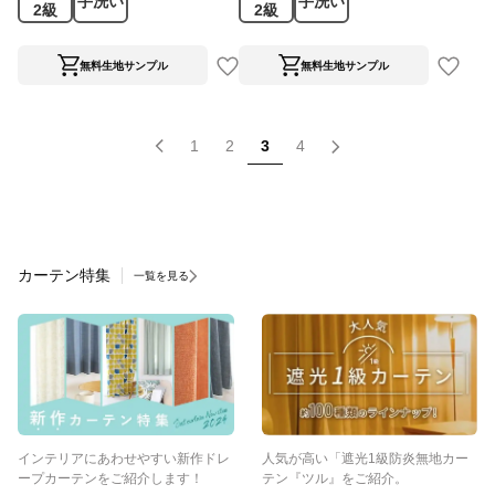
手洗い
手洗い
2級
2級
無料生地サンプル
無料生地サンプル
1
2
3
4
カーテン特集
一覧を見る
インテリアにあわせやすい新作ドレ
人気が高い「遮光1級防炎無地カー
ープカーテンをご紹介します！
テン『ツル』をご紹介。