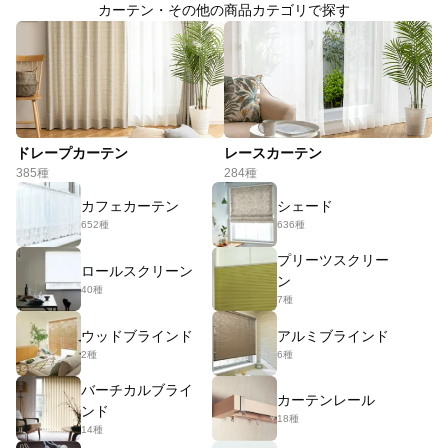
カーテン・その他の商品カテゴリで探す
ドレープカーテン
レースカーテン
385種
284種
カフェカーテン
シェード
652種
636種
プリーツスクリー
ロールスクリーン
ン
40種
7種
ウッドブラインド
アルミブラインド
2種
6種
バーチカルブライ
カーテンレール
ンド
18種
14種