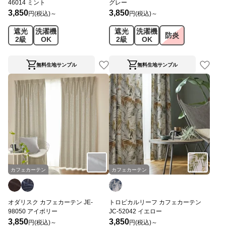
46014 ミント
グレー
3,850
3,850
円(税込)～
円(税込)～
遮光
洗濯機
遮光
洗濯機
防炎
2級
OK
2級
OK
無料生地サンプル
無料生地サンプル
カフェカーテン
カフェカーテン
オダリスク カフェカーテン JE-
トロピカルリーフ カフェカーテン
98050 アイボリー
JC-52042 イエロー
3,850
3,850
円(税込)～
円(税込)～