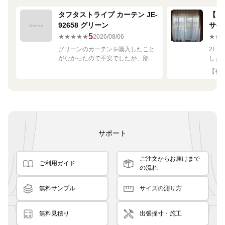
タフタストライプ カーテン JE-
【ミ
92658 グリーン
サイ
680
5
★★★★★
2026/08/06
★★
グリーンのカーテンを購入したこと
2F
がなかったので不安でしたが、部屋
しま
の白や茶色に馴染む素敵な色でし
して
【神奈
た！
です
良く
サポート
ご注文からお届けまで
ご利用ガイド
の流れ
無料サンプル
サイズの測り方
無料見積り
出張採寸・施工