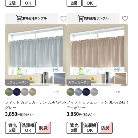
2級
OK
2級
OK
無料生地サンプル
無料生地サンプル
カフェカーテン
カフェカーテン
+
1
色
+
1
色
フィット カフェカーテン JE-67246R
フィット カフェカーテン JE-67242R
グレー
アイボリー
3,850
3,850
円(税込)～
円(税込)～
遮光
洗濯機
遮光
洗濯機
防炎
防炎
2級
OK
2級
OK