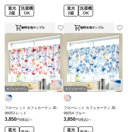
遮光
洗濯機
遮光
洗濯機
2級
OK
2級
OK
無料生地サンプル
無料生地サンプル
カフェカーテン
カフェカーテン
フローレット カフェカーテン JE-
フローレット カフェカーテン JE-
98053 レッド
98054 ブルー
3,850
3,850
円(税込)～
円(税込)～
遮光
遮光