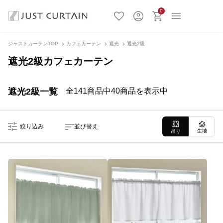
0
ジャストカーテンTOP
カフェカーテン
遮光
遮光2級
遮光2級カフェカーテン
遮光2級一覧
全141商品中40商品を表示中
絞り込み
並び替え
生地
吊り