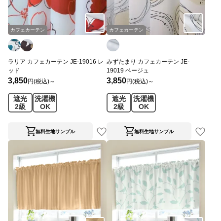
カフェカーテン
カフェカーテン
ラリア カフェカーテン JE-19016 レ
みずたまり カフェカーテン JE-
ッド
19019 ベージュ
3,850
3,850
円(税込)～
円(税込)～
遮光
洗濯機
遮光
洗濯機
2級
OK
2級
OK
無料生地サンプル
無料生地サンプル