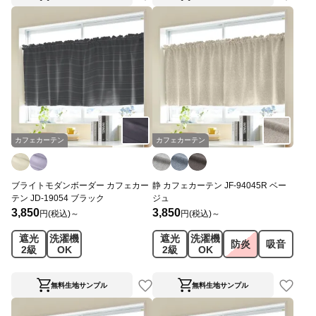
カフェカーテン
カフェカーテン
ブライトモダンボーダー カフェカー
静 カフェカーテン JF-94045R ベー
テン JD-19054 ブラック
ジュ
3,850
3,850
円(税込)～
円(税込)～
遮光
洗濯機
遮光
洗濯機
防炎
吸音
2級
OK
2級
OK
無料生地サンプル
無料生地サンプル