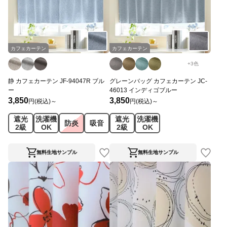
カフェカーテン
カフェカーテン
+
3
色
静 カフェカーテン JF-94047R ブル
グレーンバッグ カフェカーテン JC-
ー
46013 インディゴブルー
3,850
3,850
円(税込)～
円(税込)～
遮光
洗濯機
遮光
洗濯機
防炎
吸音
2級
OK
2級
OK
無料生地サンプル
無料生地サンプル