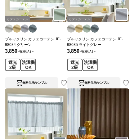
カフェカーテン
カフェカーテン
ブルックリン カフェカーテン JE-
ブルックリン カフェカーテン JE-
98084 グリーン
98085 ライトグレー
3,850
3,850
円(税込)～
円(税込)～
遮光
洗濯機
遮光
洗濯機
2級
OK
2級
OK
無料生地サンプル
無料生地サンプル