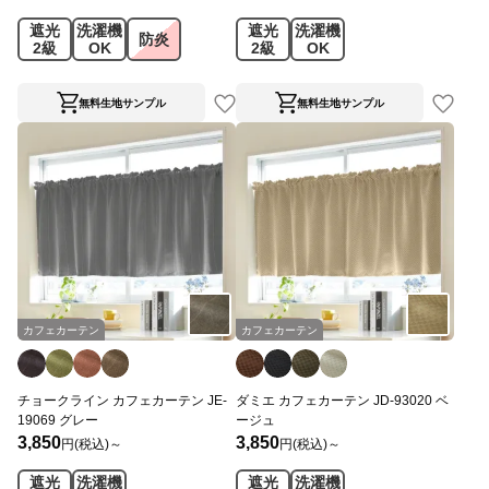
遮光
洗濯機
遮光
洗濯機
防炎
2級
OK
2級
OK
無料生地サンプル
無料生地サンプル
カフェカーテン
カフェカーテン
チョークライン カフェカーテン JE-
ダミエ カフェカーテン JD-93020 ベ
19069 グレー
ージュ
3,850
3,850
円(税込)～
円(税込)～
遮光
洗濯機
遮光
洗濯機