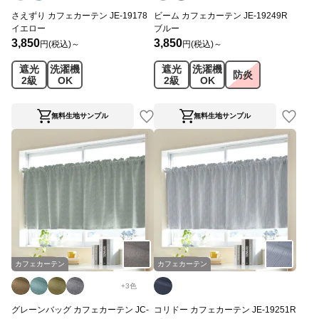
さえずり カフェカーテン JE-19178
ビーム カフェカーテン JE-19249R
イエロー
ブルー
3,850
3,850
円(税込)～
円(税込)～
遮光
洗濯機
遮光
洗濯機
防炎
2級
OK
2級
OK
無料生地サンプル
無料生地サンプル
カフェカーテン
カフェカーテン
+
3
色
グレーンバッグ カフェカーテン JC-
コリドー カフェカーテン JE-19251R