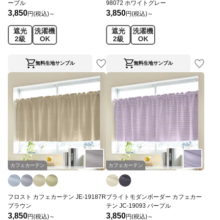
ープル
98072 ホワイトグレー
3,850
3,850
円(税込)～
円(税込)～
遮光
洗濯機
遮光
洗濯機
2級
OK
2級
OK
無料生地サンプル
無料生地サンプル
カフェカーテン
カフェカーテン
フロスト カフェカーテン JE-19187R
ブライトモダンボーダー カフェカー
ブラウン
テン JC-19093 パープル
3,850
3,850
円(税込)～
円(税込)～