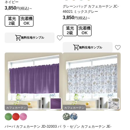
ネイビー
グレーンバッグ カフェカーテン JC-
3,850
円(税込)～
46021 ミックスグレー
3,850
円(税込)～
遮光
洗濯機
2級
OK
遮光
洗濯機
2級
OK
無料生地サンプル
無料生地サンプル
カフェカーテン
カフェカーテン
バーバ カフェカーテン JD-32003 パ
ラ・セゾン カフェカーテン JE-