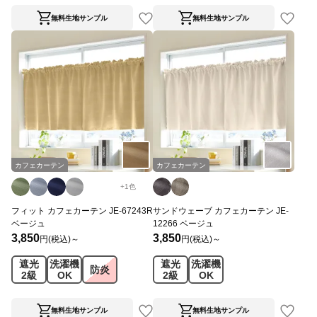
無料生地サンプル
無料生地サンプル
カフェカーテン
カフェカーテン
+
1
色
フィット カフェカーテン JE-67243R
サンドウェーブ カフェカーテン JE-
ベージュ
12266 ベージュ
3,850
3,850
円(税込)～
円(税込)～
遮光
洗濯機
遮光
洗濯機
防炎
2級
OK
2級
OK
無料生地サンプル
無料生地サンプル