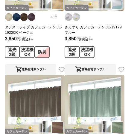
カフェカーテン
カフェカーテン
+
3
色
タテストライプ カフェカーテン JE-
さえずり カフェカーテン JE-19179
19220R ベージュ
ブルー
3,850
3,850
円(税込)～
円(税込)～
遮光
洗濯機
遮光
洗濯機
防炎
2級
OK
2級
OK
無料生地サンプル
無料生地サンプル
カフェカーテン
カフェカーテン