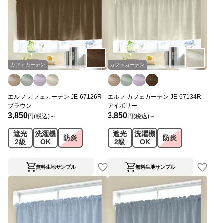
カフェカーテン
カフェカーテン
エルフ カフェカーテン JE-67126R
エルフ カフェカーテン JE-67134R
ブラウン
アイボリー
3,850
3,850
円(税込)～
円(税込)～
遮光
洗濯機
遮光
洗濯機
防炎
防炎
2級
OK
2級
OK
無料生地サンプル
無料生地サンプル