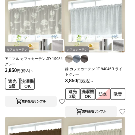
カフェカーテン
カフェカーテン
アニマル カフェカーテン JD-19084
グレー
静 カフェカーテン JF-94046R ライ
3,850
円(税込)～
トグレー
3,850
円(税込)～
遮光
洗濯機
2級
OK
遮光
洗濯機
防炎
吸音
2級
OK
無料生地サンプル
無料生地サンプル