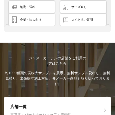
納期・送料
サイズ直し
企業・法人向け
よくあるご質問
ジャストカーテンの店舗をご利用の
方はこちら
約1000種類の実物大サンプルを展示、無料サンプル貸出し、無料
見積り、出張採寸施工対応、各メーカー商品も取り扱っておりま
す。
店舗一覧
直営店・パートナーショップ・専売店