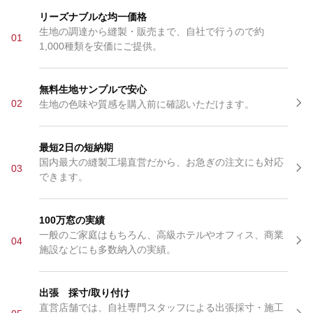
リーズナブルな均一価格
生地の調達から縫製・販売まで、自社で行うので約
01
1,000種類を安価にご提供。
無料生地サンプルで安心
02
生地の色味や質感を購入前に確認いただけます。
最短2日の短納期
国内最大の縫製工場直営だから、お急ぎの注文にも対応
03
できます。
100万窓の実績
一般のご家庭はもちろん、高級ホテルやオフィス、商業
04
施設などにも多数納入の実績。
出張 採寸/取り付け
直営店舗では、自社専門スタッフによる出張採寸・施工