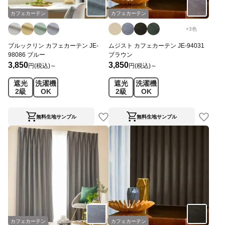
カフェカーテン
カフェカーテン
+
3
色
ブルックリン カフェカーテン JE-
ムジスト カフェカーテン JE-94031
98086 ブルー
ブラウン
3,850
3,850
円(税込)～
円(税込)～
遮光
洗濯機
遮光
洗濯機
2級
OK
2級
OK
無料生地サンプル
無料生地サンプル
カフェカーテン
カフェカーテン