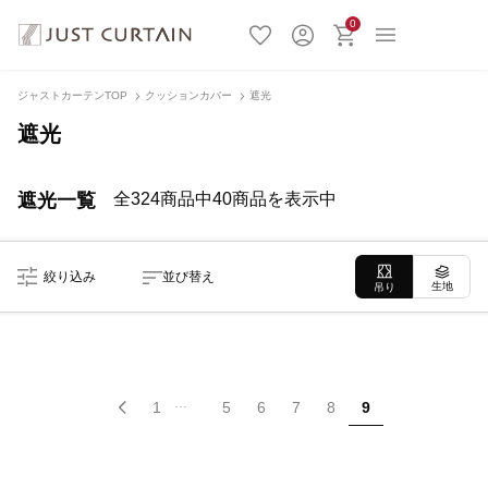
0
ジャストカーテンTOP
クッションカバー
遮光
遮光
遮光一覧
全324商品中40商品を表示中
絞り込み
並び替え
生地
吊り
...
1
5
6
7
8
9