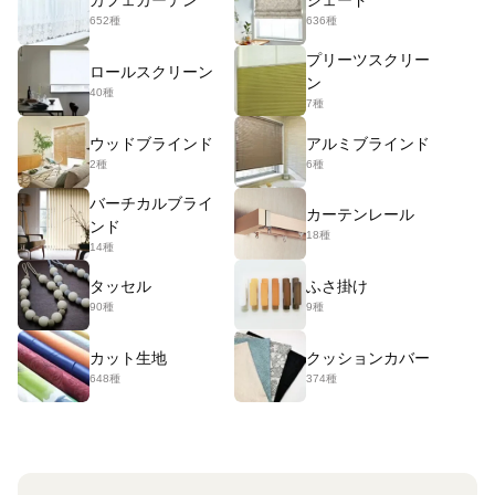
カフェカーテン
シェード
652種
636種
プリーツスクリー
ロールスクリーン
ン
40種
7種
ウッドブラインド
アルミブラインド
2種
6種
バーチカルブライ
カーテンレール
ンド
18種
14種
タッセル
ふさ掛け
90種
9種
カット生地
クッションカバー
648種
374種