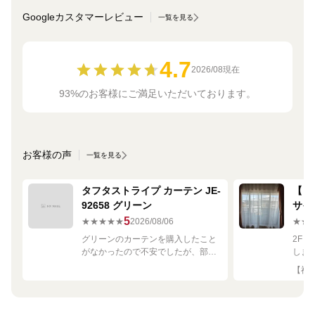
Googleカスタマーレビュー
一覧を見る
4.7
2026/08現在
93%のお客様にご満足いただいております。
お客様の声
一覧を見る
タフタストライプ カーテン JE-
【ミ
92658 グリーン
サイ
680
5
★★★★★
2026/08/06
★★
グリーンのカーテンを購入したこと
2F
がなかったので不安でしたが、部屋
しま
の白や茶色に馴染む素敵な色でし
して
【神奈
た！
です
良く