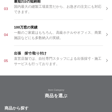
最短2日の短納期
国内最大の縫製工場直営だから、お急ぎの注文にも対応
03
できます。
100万窓の実績
一般のご家庭はもちろん、高級ホテルやオフィス、商業
04
施設などにも多数納入の実績。
出張 採寸/取り付け
直営店舗では、自社専門スタッフによる出張採寸・施工
05
サービスも行っております。
Item Category
商品を選ぶ
商品から探す