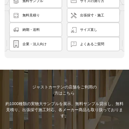
無料サンプル
サイズの測り方
無料見積り
出張採寸・施工
納期・送料
サイズ直し
企業・法人向け
よくあるご質問
ジャストカーテンの店舗をご利用の
方はこちら
約1000種類の実物大サンプルを展示、無料サンプル貸出し、無料
見積り、出張採寸施工対応、各メーカー商品も取り扱っておりま
す。