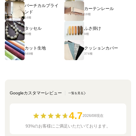
バーチカルブライ
カーテンレール
ンド
18種
14種
タッセル
ふさ掛け
90種
9種
カット生地
クッションカバー
649種
374種
Googleカスタマーレビュー
一覧を見る
4.7
2026/08現在
93%のお客様にご満足いただいております。