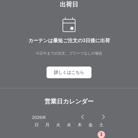
出荷日
カーテンは最短ご注文の3日後に出荷
※正午までの注文、プリーツなしの場合
詳しくはこちら
営業日カレンダー
2026/8
2026/9
木
金
土
日
月
火
水
木
金
土
日
月
火
1
2
3
1
1