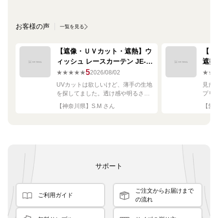
お客様の声
一覧を見る
【遮像・ＵＶカット・遮熱】ウ
【ミ
ィッシュ レースカーテン JE-
遮熱
67249R シルバー
ーテン
5
★★★★★
2026/08/02
★★
UVカットは欲しいけど、薄手の生地
見た
を探してました。透け感や明るさも
プリ
ちょうど良く思った通りで満足で
れい
【神奈川県】S.M さん
【愛知
す。
サポート
ご注文からお届けまで
ご利用ガイド
の流れ