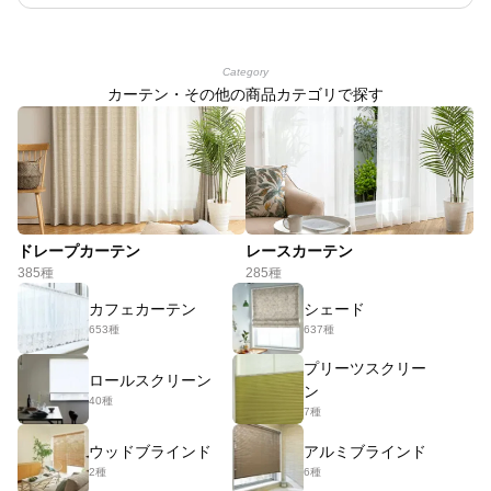
Category
カーテン・その他の商品カテゴリで探す
ドレープカーテン
レースカーテン
385種
285種
カフェカーテン
シェード
653種
637種
プリーツスクリー
ロールスクリーン
ン
40種
7種
ウッドブラインド
アルミブラインド
2種
6種