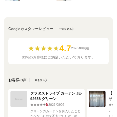
Googleカスタマーレビュー
一覧を見る
4.7
2026/08現在
93%のお客様にご満足いただいております。
お客様の声
一覧を見る
タフタストライプ カーテン JE-
【ミ
92658 グリーン
サイ
680
5
★★★★★
2026/08/06
★★
グリーンのカーテンを購入したこと
2F
がなかったので不安でしたが、部屋
しま