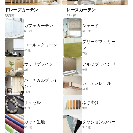
ドレープカーテン
レースカーテン
385種
284種
カフェカーテン
シェード
652種
636種
プリーツスクリー
ロールスクリーン
ン
40種
7種
ウッドブラインド
アルミブラインド
2種
6種
バーチカルブライ
カーテンレール
ンド
18種
14種
タッセル
ふさ掛け
90種
9種
カット生地
クッションカバー
648種
374種