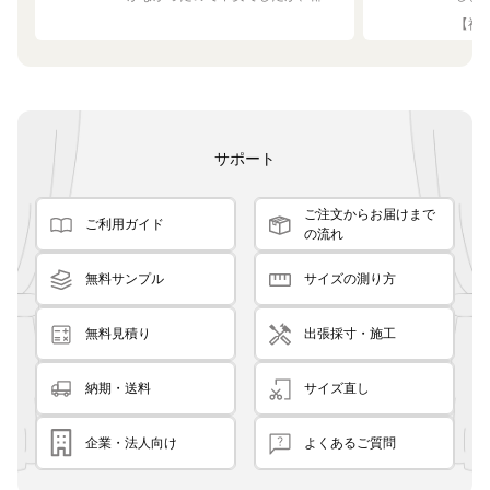
の白や茶色に馴染む素敵な色でし
して
【神奈
た！
です
良く
サポート
ご注文からお届けまで
ご利用ガイド
の流れ
無料サンプル
サイズの測り方
無料見積り
出張採寸・施工
納期・送料
サイズ直し
企業・法人向け
よくあるご質問