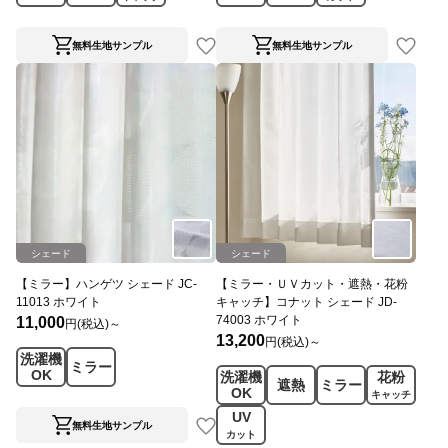
無料生地サンプル
無料生地サンプル
シェード
シェード
【ミラー】ハンゲツ シェード JC-
【ミラー・ＵＶカット・遮熱・花粉
11013 ホワイト
キャッチ】コナット シェード JD-
74003 ホワイト
11,000
円(税込)～
13,200
円(税込)～
洗濯機
ミラー
OK
洗濯機
花粉
遮熱
ミラー
OK
キャッチ
UV
無料生地サンプル
カット