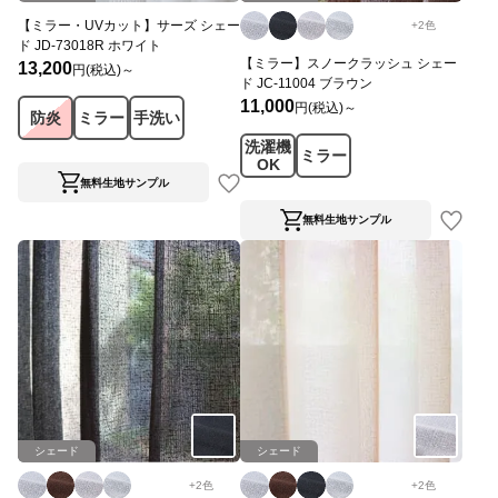
【ミラー・UVカット】サーズ シェー
+
2
色
ド JD-73018R ホワイト
【ミラー】スノークラッシュ シェー
13,200
円(税込)～
ド JC-11004 ブラウン
11,000
円(税込)～
防炎
ミラー
手洗い
洗濯機
ミラー
OK
無料生地サンプル
無料生地サンプル
シェード
シェード
+
2
色
+
2
色