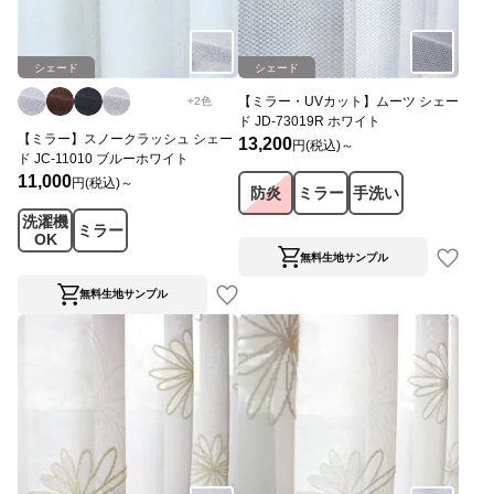
シェード
シェード
【ミラー・UVカット】ムーツ シェー
+
2
色
ド JD-73019R ホワイト
【ミラー】スノークラッシュ シェー
13,200
円(税込)～
ド JC-11010 ブルーホワイト
11,000
円(税込)～
防炎
ミラー
手洗い
洗濯機
ミラー
OK
無料生地サンプル
無料生地サンプル