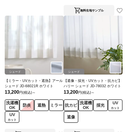
無料生地サンプル
シェード
シェード
【ミラー・UVカット・遮熱】アール
【遮像・採光・UVカット・抗カビ】
シェード JD-68021R ホワイト
ハリー シェード JD-78032 ホワイト
13,200
13,200
円(税込)～
円(税込)～
洗濯機
洗濯機
UV
防炎
遮熱
ミラー
抗カビ
採光
OK
OK
カット
UV
遮像
カット