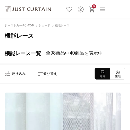
0
ジャストカーテンTOP
シェード
機能レース
機能レース
機能レース一覧
全98商品中40商品を表示中
絞り込み
並び替え
生地
吊り