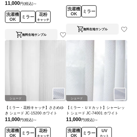
11,000
円(税込)～
洗濯機
ミラー
OK
洗濯機
花粉
ミラー
OK
キャッチ
無料生地サンプル
無料生地サンプル
シェード
シェード
【ミラー・花粉キャッチ】ささめゆ
【ミラー・ＵＶカット】シャーレッ
き シェード JC-15200 ホワイト
ト シェード JC-74001 ホワイト
11,000
11,000
円(税込)～
円(税込)～
洗濯機
花粉
洗濯機
UV
ミラー
ミラー
OK
OK
キャッチ
カット