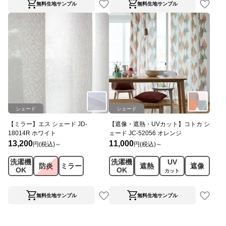
無料生地サンプル
無料生地サンプル
シェード
シェード
【ミラー】エス シェード JD-
【遮像・遮熱・UVカット】コトカ シ
18014R ホワイト
ェード JC-52056 オレンジ
13,200
11,000
円(税込)～
円(税込)～
洗濯機
洗濯機
UV
防炎
ミラー
遮熱
遮像
OK
OK
カット
無料生地サンプル
無料生地サンプル