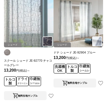
シェード
シェード
ドナ シェード JE-92904 ブルー
13,200
円(税込)～
スクール シェード JE-92770 チャコ
ールグレー
巾継無
洗濯機
トルコ
13,200
OK
製
円(税込)～
シームレ
ス
ドライ
巾継無
トルコ
製
無料生地サンプル
シームレ
クリーニン
ス
グ
無料生地サンプル