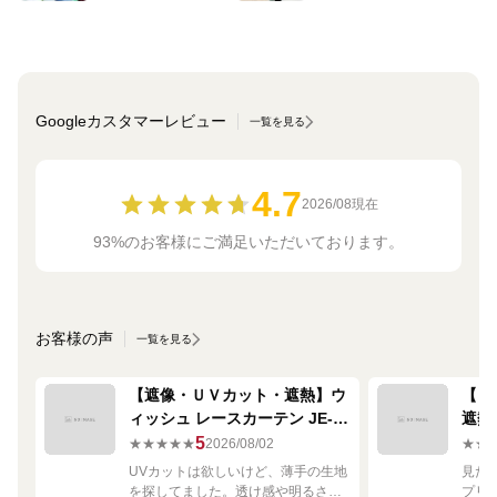
Googleカスタマーレビュー
一覧を見る
4.7
2026/08現在
93%のお客様にご満足いただいております。
お客様の声
一覧を見る
【遮像・ＵＶカット・遮熱】ウ
【ミ
ィッシュ レースカーテン JE-
遮熱
67249R シルバー
ーテン
5
★★★★★
2026/08/02
★★
UVカットは欲しいけど、薄手の生地
見た
を探してました。透け感や明るさも
プリ