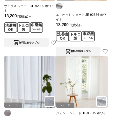
サイラス シェード JE-92900 ホワイ
ト
エリオット シェード JE-92886 ホワ
13,200
円(税込)～
イト
13,200
巾継無
円(税込)～
洗濯機
トルコ
OK
製
シームレ
巾継無
洗濯機
トルコ
ス
OK
製
シームレ
ス
無料生地サンプル
無料生地サンプル
シェード
シェード
ジェシー シェード JE-88015 ホワイ