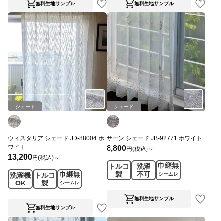
無料生地サンプル
無料生地サンプル
シェード
シェード
ウィスタリア シェード JD-88004 ホ
サーン シェード JB-92771 ホワイト
ワイト
8,800
円(税込)～
13,200
円(税込)～
巾継無
トルコ
洗濯
巾継無
製
不可
洗濯機
トルコ
シームレ
OK
製
ス
シームレ
ス
無料生地サンプル
無料生地サンプル