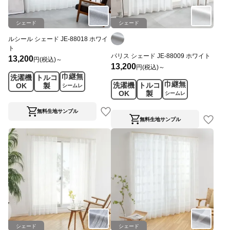
シェード
シェード
ルシール シェード JE-88018 ホワイ
ト
パリス シェード JE-88009 ホワイト
13,200
円(税込)～
13,200
円(税込)～
巾継無
洗濯機
トルコ
巾継無
洗濯機
トルコ
OK
製
シームレ
OK
製
シームレ
ス
ス
無料生地サンプル
無料生地サンプル
シェード
シェード