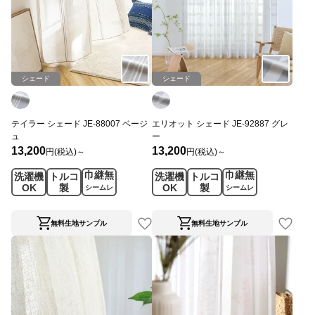
シェード
シェード
テイラー シェード JE-88007 ベージ
エリオット シェード JE-92887 グレ
ュ
ー
13,200
13,200
円(税込)～
円(税込)～
巾継無
巾継無
洗濯機
トルコ
洗濯機
トルコ
OK
製
OK
製
シームレ
シームレ
ス
ス
無料生地サンプル
無料生地サンプル