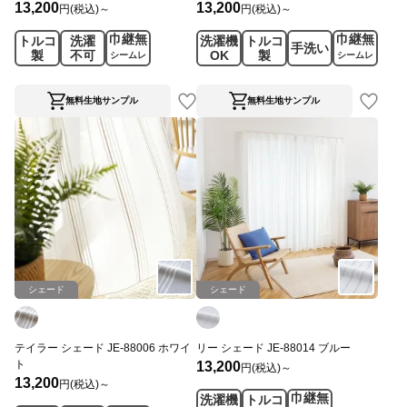
13,200
13,200
円(税込)～
円(税込)～
巾継無
巾継無
トルコ
洗濯
洗濯機
トルコ
手洗い
製
不可
OK
製
シームレ
シームレ
ス
ス
無料生地サンプル
無料生地サンプル
シェード
シェード
テイラー シェード JE-88006 ホワイ
リー シェード JE-88014 ブルー
ト
13,200
円(税込)～
13,200
円(税込)～
巾継無
洗濯機
トルコ