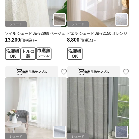
シェード
シェード
ソイル シェード JE-92869 ベージュ
ピエラ シェード JB-72150 オレンジ
13,200
8,800
円(税込)～
円(税込)～
巾継無
洗濯機
トルコ
洗濯機
OK
製
OK
シームレ
ス
無料生地サンプル
無料生地サンプル
シェード
シェード