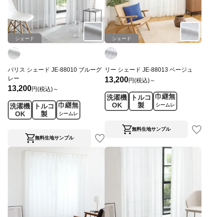
シェード
シェード
パリス シェード JE-88010 ブルーグ
リー シェード JE-88013 ベージュ
レー
13,200
円(税込)～
13,200
円(税込)～
巾継無
洗濯機
トルコ
巾継無
OK
製
洗濯機
トルコ
シームレ
OK
製
ス
シームレ
ス
無料生地サンプル
無料生地サンプル