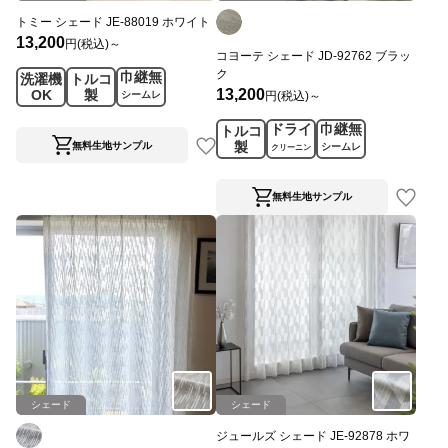
トミー シェード JE-88019 ホワイト
13,200
円(税込)～
コヨーテ シェード JD-92762 ブラッ
ク
巾継無
洗濯機
トルコ
13,200
OK
製
円(税込)～
シームレ
ス
ドライ
巾継無
トルコ
製
無料生地サンプル
シームレ
クリーニン
ス
グ
無料生地サンプル
シェード
シェード
ジュールズ シェード JE-92878 ホワ