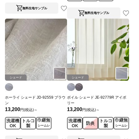
ス
無料生地サンプル
無料生地サンプル
シェード
シェード
ホーライ シェード JD-92559 ブラウ
ボイル シェード JE-92779R アイボ
ン
リー
13,200
13,200
円(税込)～
円(税込)～
巾継無
巾継無
洗濯機
トルコ
洗濯機
トルコ
防炎
OK
製
OK
製
シームレ
シームレ
ス
ス