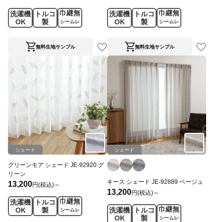
巾継無
巾継無
洗濯機
トルコ
洗濯機
トルコ
OK
製
OK
製
シームレ
シームレ
ス
ス
無料生地サンプル
無料生地サンプル
シェード
シェード
グリーンモア シェード JE-92920 グ
リーン
キース シェード JE-92889 ベージュ
13,200
円(税込)～
13,200
円(税込)～
巾継無
洗濯機
トルコ
巾継無
洗濯機
トルコ
OK
製
シームレ
OK
製
シームレ
ス