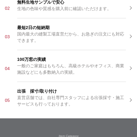
無料生地サンプルで安心
02
生地の色味や質感を購入前に確認いただけます。
最短2日の短納期
国内最大の縫製工場直営だから、お急ぎの注文にも対応
03
できます。
100万窓の実績
一般のご家庭はもちろん、高級ホテルやオフィス、商業
04
施設などにも多数納入の実績。
出張 採寸/取り付け
直営店舗では、自社専門スタッフによる出張採寸・施工
05
サービスも行っております。
Item Category