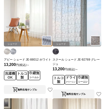
シェード
シェード
アビー シェード JE-88012 ホワイト
スクール シェード JE-92769 グレー
ジュ
13,200
円(税込)～
13,200
円(税込)～
巾継無
洗濯機
トルコ
OK
製
ドライ
巾継無
シームレ
トルコ
ス
製
シームレ
クリーニン
ス
グ
無料生地サンプル
無料生地サンプル