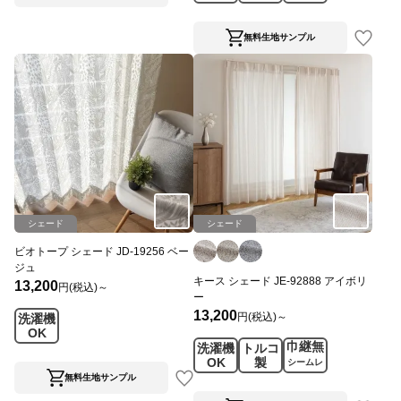
ス
グ
無料生地サンプル
シェード
シェード
ビオトープ シェード JD-19256 ベー
ジュ
キース シェード JE-92888 アイボリ
13,200
円(税込)～
ー
13,200
円(税込)～
洗濯機
OK
巾継無
洗濯機
トルコ
OK
製
シームレ
ス
無料生地サンプル