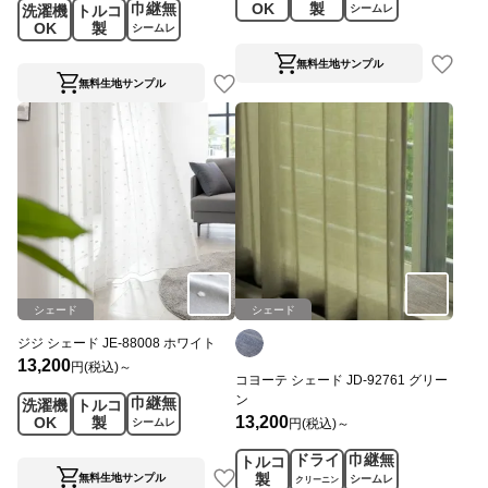
巾継無
OK
製
洗濯機
トルコ
シームレ
OK
製
ス
シームレ
ス
無料生地サンプル
無料生地サンプル
シェード
シェード
ジジ シェード JE-88008 ホワイト
13,200
円(税込)～
コヨーテ シェード JD-92761 グリー
ン
巾継無
洗濯機
トルコ
13,200
OK
製
円(税込)～
シームレ
ス
ドライ
巾継無
トルコ
製
無料生地サンプル
シームレ
クリーニン