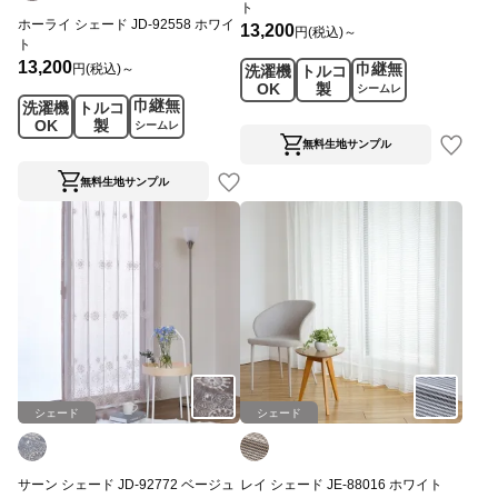
ト
ホーライ シェード JD-92558 ホワイ
13,200
円(税込)～
ト
13,200
巾継無
円(税込)～
洗濯機
トルコ
OK
製
シームレ
巾継無
洗濯機
トルコ
ス
OK
製
シームレ
ス
無料生地サンプル
無料生地サンプル
シェード
シェード
サーン シェード JD-92772 ベージュ
レイ シェード JE-88016 ホワイト