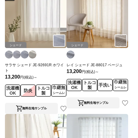
シェード
シェード
サラサ シェード JE-92691R ホワイ
レイ シェード JE-88017 ベージュ
ト
13,200
円(税込)～
13,200
円(税込)～
巾継無
洗濯機
トルコ
手洗い
巾継無
OK
製
洗濯機
トルコ
シームレ
防炎
OK
製
ス
シームレ
ス
無料生地サンプル
無料生地サンプル