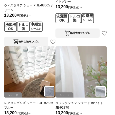
イトグレー
ウィスタリア シェード JE-88005 ク
13,200
円(税込)～
リーム
13,200
巾継無
円(税込)～
洗濯機
トルコ
OK
製
シームレ
巾継無
洗濯機
トルコ
ス
OK
製
シームレ
ス
無料生地サンプル
無料生地サンプル
シェード
シェード
レクタングルズ シェード JE-92836
リフレクション シェード ホワイト
ブルー
JE-92870
13,200
13,200
円(税込)～
円(税込)～