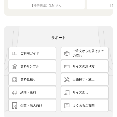
ちょうど良く思った通りで満足で
れい
【神奈川県】S.M さん
【愛知
す。
サポート
ご注文からお届けまで
ご利用ガイド
の流れ
無料サンプル
サイズの測り方
無料見積り
出張採寸・施工
納期・送料
サイズ直し
企業・法人向け
よくあるご質問