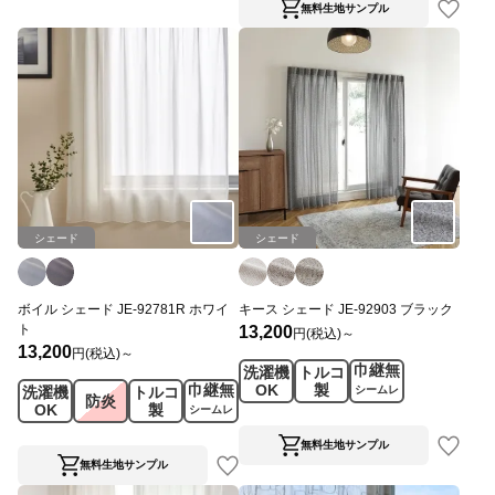
無料生地サンプル
シェード
シェード
ボイル シェード JE-92781R ホワイ
キース シェード JE-92903 ブラック
ト
13,200
円(税込)～
13,200
円(税込)～
巾継無
洗濯機
トルコ
巾継無
OK
製
洗濯機
トルコ
シームレ
防炎
OK
製
ス
シームレ
ス
無料生地サンプル
無料生地サンプル