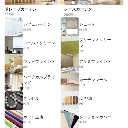
ドレープカーテン
レースカーテン
385種
284種
カフェカーテン
シェード
652種
636種
プリーツスクリー
ロールスクリーン
ン
40種
7種
ウッドブラインド
アルミブラインド
2種
6種
バーチカルブライ
カーテンレール
ンド
18種
14種
タッセル
ふさ掛け
90種
9種
カット生地
クッションカバー
648種
374種