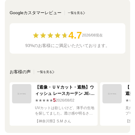
Googleカスタマーレビュー
一覧を見る
4.7
2026/08現在
93%のお客様にご満足いただいております。
お客様の声
一覧を見る
【遮像・ＵＶカット・遮熱】ウ
【ミ
ィッシュ レースカーテン JE-
遮熱
67249R シルバー
ーテン
5
★★★★★
2026/08/02
★★
UVカットは欲しいけど、薄手の生地
見た
を探してました。透け感や明るさも
プリ
ちょうど良く思った通りで満足で
れい
【神奈川県】S.M さん
【愛知
す。