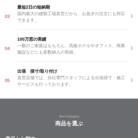
最短2日の短納期
国内最大の縫製工場直営だから、お急ぎの注文にも対応
03
できます。
100万窓の実績
一般のご家庭はもちろん、高級ホテルやオフィス、商業
04
施設などにも多数納入の実績。
出張 採寸/取り付け
直営店舗では、自社専門スタッフによる出張採寸・施工
05
サービスも行っております。
Item Category
商品を選ぶ