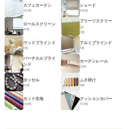
カフェカーテン
シェード
652種
636種
プリーツスクリー
ロールスクリーン
ン
40種
7種
ウッドブラインド
アルミブラインド
2種
6種
バーチカルブライ
カーテンレール
ンド
18種
14種
タッセル
ふさ掛け
90種
9種
カット生地
クッションカバー
648種
374種