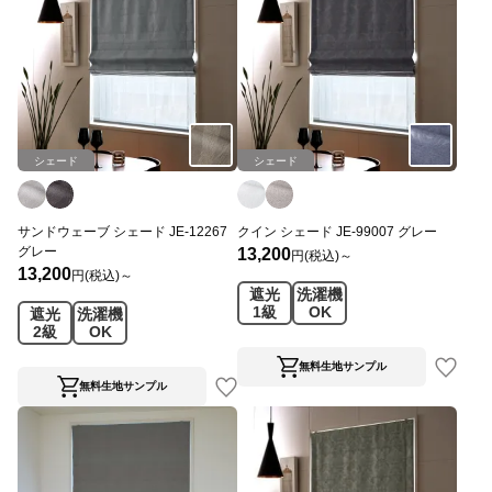
シェード
シェード
サンドウェーブ シェード JE-12267
クイン シェード JE-99007 グレー
グレー
13,200
円(税込)～
13,200
円(税込)～
遮光
洗濯機
1級
OK
遮光
洗濯機
2級
OK
無料生地サンプル
無料生地サンプル