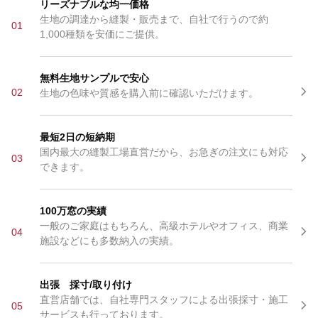
リーズナブルな均一価格
生地の調達から縫製・販売まで、自社で行うので約
01
1,000種類を安価にご提供。
無料生地サンプルで安心
02
生地の色味や質感を購入前に確認いただけます。
最短2日の短納期
国内最大の縫製工場直営だから、お急ぎの注文にも対応
03
できます。
100万窓の実績
一般のご家庭はもちろん、高級ホテルやオフィス、商業
04
施設などにも多数納入の実績。
出張 採寸/取り付け
直営店舗では、自社専門スタッフによる出張採寸・施工
05
サービスも行っております。