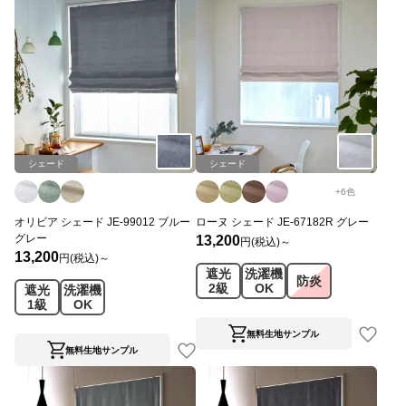
シェード
シェード
+
6
色
オリビア シェード JE-99012 ブルー
ローヌ シェード JE-67182R グレー
グレー
13,200
円(税込)～
13,200
円(税込)～
遮光
洗濯機
防炎
2級
OK
遮光
洗濯機
1級
OK
無料生地サンプル
無料生地サンプル