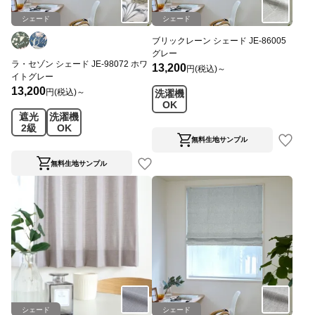
シェード
シェード
ブリックレーン シェード JE-86005
グレー
ラ・セゾン シェード JE-98072 ホワ
13,200
円(税込)～
イトグレー
13,200
円(税込)～
洗濯機
OK
遮光
洗濯機
2級
OK
無料生地サンプル
無料生地サンプル
シェード
シェード