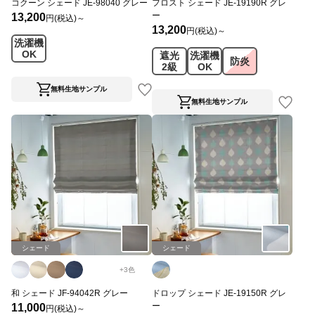
コクーン シェード JE-98040 グレー
フロスト シェード JE-19190R グレ
ー
13,200
円(税込)～
13,200
円(税込)～
洗濯機
OK
遮光
洗濯機
防炎
2級
OK
無料生地サンプル
無料生地サンプル
シェード
シェード
+
3
色
和 シェード JF-94042R グレー
ドロップ シェード JE-19150R グレ
ー
11,000
円(税込)～