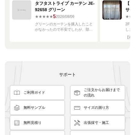
タフタストライプ カーテン JE-
【ミ
92658 グリーン
サイ
680
5
★★★★★
2026/08/06
★★
グリーンのカーテンを購入したこと
2F
がなかったので不安でしたが、部屋
しま
の白や茶色に馴染む素敵な色でし
して
【神奈
た！
です
良く
サポート
ご注文からお届けまで
ご利用ガイド
の流れ
無料サンプル
サイズの測り方
無料見積り
出張採寸・施工