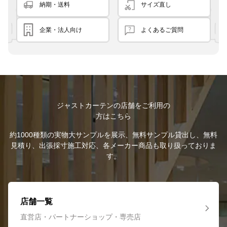
納期・送料
サイズ直し
企業・法人向け
よくあるご質問
ジャストカーテンの店舗をご利用の
方はこちら
約1000種類の実物大サンプルを展示、無料サンプル貸出し、無料
見積り、出張採寸施工対応、各メーカー商品も取り扱っておりま
す。
店舗一覧
直営店・パートナーショップ・専売店