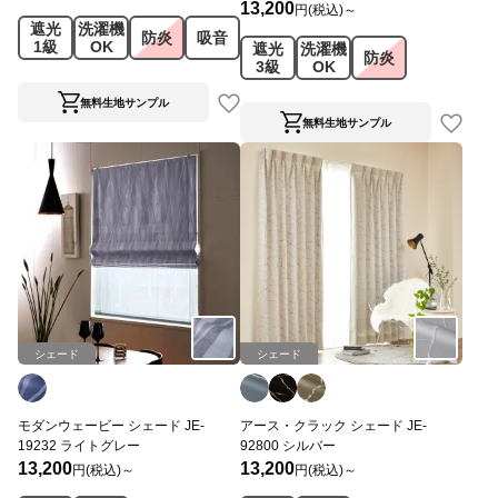
13,200
円(税込)～
遮光
洗濯機
防炎
吸音
1級
OK
遮光
洗濯機
防炎
3級
OK
無料生地サンプル
無料生地サンプル
シェード
シェード
モダンウェービー シェード JE-
アース・クラック シェード JE-
19232 ライトグレー
92800 シルバー
13,200
13,200
円(税込)～
円(税込)～