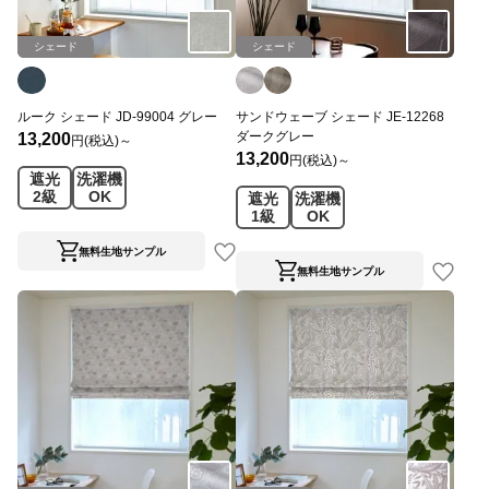
シェード
シェード
ルーク シェード JD-99004 グレー
サンドウェーブ シェード JE-12268
ダークグレー
13,200
円(税込)～
13,200
円(税込)～
遮光
洗濯機
2級
OK
遮光
洗濯機
1級
OK
無料生地サンプル
無料生地サンプル