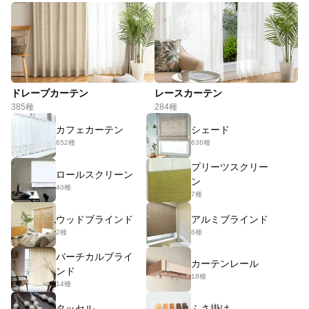
ドレープカーテン
レースカーテン
385種
284種
カフェカーテン
シェード
652種
636種
プリーツスクリー
ロールスクリーン
ン
40種
7種
ウッドブラインド
アルミブラインド
2種
6種
バーチカルブライ
カーテンレール
ンド
18種
14種
タッセル
ふさ掛け