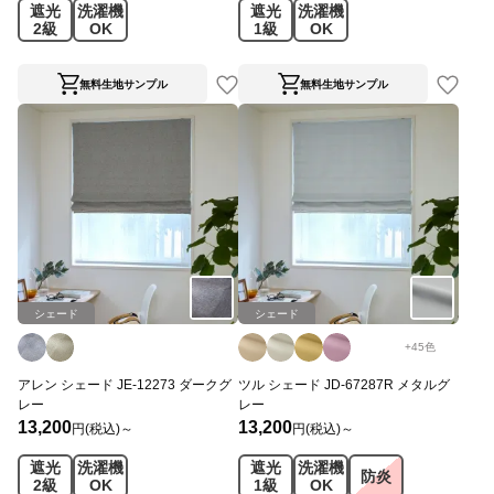
遮光
洗濯機
遮光
洗濯機
2級
OK
1級
OK
無料生地サンプル
無料生地サンプル
シェード
シェード
+
45
色
アレン シェード JE-12273 ダークグ
ツル シェード JD-67287R メタルグ
レー
レー
13,200
13,200
円(税込)～
円(税込)～
遮光
洗濯機
遮光
洗濯機
防炎
2級
OK
1級
OK