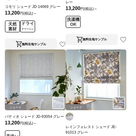
レー
コモリ シェード JD-14069 グレー
13,200
円(税込)～
13,200
円(税込)～
洗濯機
ドライ
天然
OK
素材
クリーニン
グ
無料生地サンプル
無料生地サンプル
シェード
シェード
パティオ シェード JD-93054 グレー
13,200
円(税込)～
レインフォレスト シェード JE-
91013 グレー