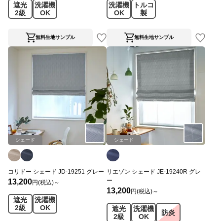
遮光
洗濯機
洗濯機
トルコ
2級
OK
OK
製
無料生地サンプル
無料生地サンプル
シェード
シェード
コリドー シェード JD-19251 グレー
リエゾン シェード JE-19240R グレ
ー
13,200
円(税込)～
13,200
円(税込)～
遮光
洗濯機
2級
OK
遮光
洗濯機
防炎
2級
OK