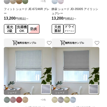
+
1
色
フィット シェード JE-67246R グレ
静寂 シェード JD-35005 アイリッシ
ー
ュグレー
13,200
13,200
円(税込)～
円(税込)～
ドライ
遮光
洗濯機
天然
防炎
2級
OK
素材
クリーニン
グ
無料生地サンプル
無料生地サンプル
シェード
シェード
+
3
色