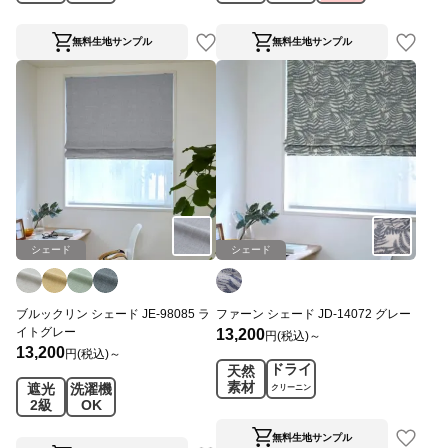
無料生地サンプル
無料生地サンプル
シェード
シェード
ブルックリン シェード JE-98085 ラ
ファーン シェード JD-14072 グレー
イトグレー
13,200
円(税込)～
13,200
円(税込)～
ドライ
天然
素材
遮光
洗濯機
クリーニン
2級
OK
グ
無料生地サンプル