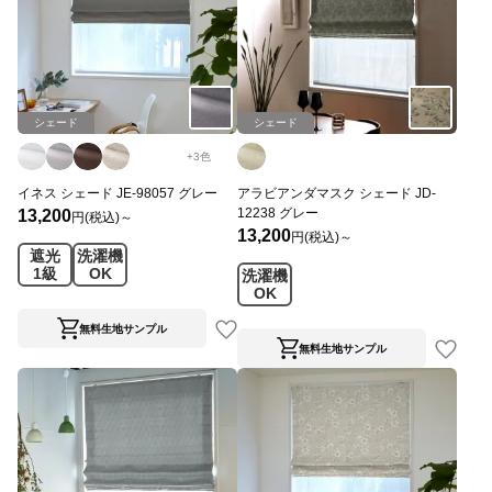
シェード
シェード
+
3
色
イネス シェード JE-98057 グレー
アラビアンダマスク シェード JD-
12238 グレー
13,200
円(税込)～
13,200
円(税込)～
遮光
洗濯機
1級
OK
洗濯機
OK
無料生地サンプル
無料生地サンプル