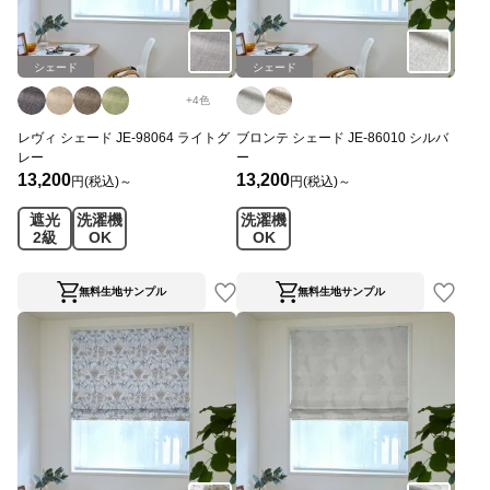
シェード
シェード
+
4
色
レヴィ シェード JE-98064 ライトグ
ブロンテ シェード JE-86010 シルバ
レー
ー
13,200
13,200
円(税込)～
円(税込)～
遮光
洗濯機
洗濯機
2級
OK
OK
無料生地サンプル
無料生地サンプル