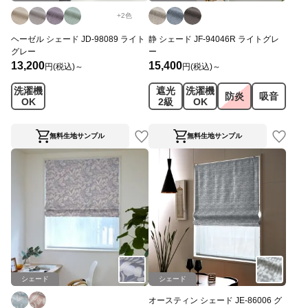
+
2
色
ヘーゼル シェード JD-98089 ライト
静 シェード JF-94046R ライトグレ
グレー
ー
13,200
15,400
円(税込)～
円(税込)～
洗濯機
遮光
洗濯機
防炎
吸音
OK
2級
OK
無料生地サンプル
無料生地サンプル
シェード
シェード
オースティン シェード JE-86006 グ