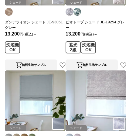
シェード
シェード
ダンデライオン シェード JE-93051
ビオトープ シェード JE-19254 グレ
グレー
ー
13,200
13,200
円(税込)～
円(税込)～
洗濯機
遮光
洗濯機
OK
2級
OK
無料生地サンプル
無料生地サンプル
シェード
シェード