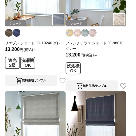
シェード
シェード
リエゾン シェード JD-19240 グレー
フレンチテラス シェード JE-98078
グレー
13,200
円(税込)～
13,200
円(税込)～
遮光
洗濯機
2級
OK
洗濯機
OK
無料生地サンプル
無料生地サンプル