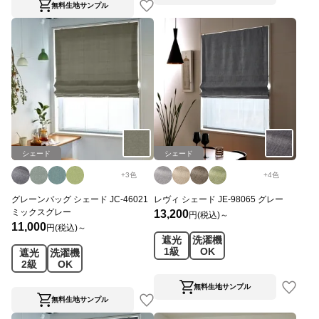
無料生地サンプル
シェード
シェード
+
3
色
+
4
色
グレーンバッグ シェード JC-46021
レヴィ シェード JE-98065 グレー
ミックスグレー
13,200
円(税込)～
11,000
円(税込)～
遮光
洗濯機
1級
OK
遮光
洗濯機
2級
OK
無料生地サンプル
無料生地サンプル