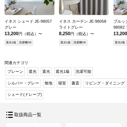
イネス シェード JE-98057
イネス カーテン JE-98058
ブルック
グレー
ライトグレー
9808
13,200
8,250
13,20
円（税込）〜
円（税込）〜
遮光1級
洗濯機OK
遮光1級
洗濯機OK
遮光2級
関連カテゴリ
プレーン
遮光
遮光
遮光1級
洗濯可能
シルバー・グレー
無地
寝室
書斎
リビング・ダイニング
シェード(ドレープ)
取扱商品一覧