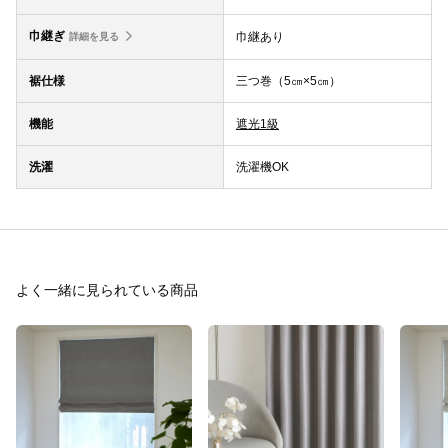
巾継ぎ
巾継あり
詳細を見る
裾仕様
三つ巻（5㎝×5㎝）
機能
遮光1級
洗濯
洗濯機OK
よく一緒に見られている商品