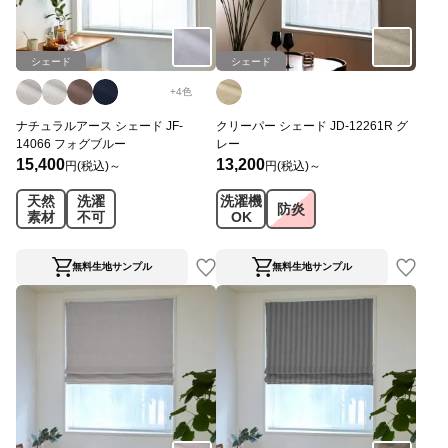
シェード
シェード
+
4
色
ナチュラルアース シェード JF-
クリーパー シェード JD-12261R グ
14066 フォグブルー
レー
15,400
13,200
円(税込)～
円(税込)～
天然
洗濯
洗濯機
防炎
素材
不可
OK
無料生地サンプル
無料生地サンプル