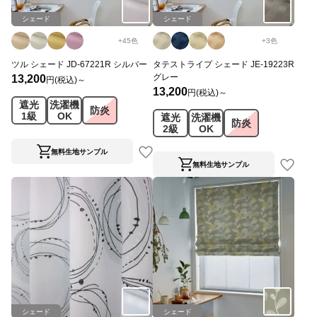
シェード
シェード
+
45
色
+
3
色
ツル シェード JD-67221R シルバー
タテストライプ シェード JE-19223R
グレー
13,200
円(税込)～
13,200
円(税込)～
遮光
洗濯機
防炎
1級
OK
遮光
洗濯機
防炎
2級
OK
無料生地サンプル
無料生地サンプル
シェード
シェード