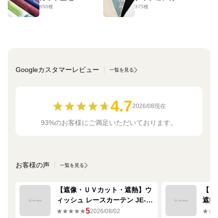
650種
375種
Googleカスタマーレビュー
一覧を見る
4.7
2026/08現在
93%のお客様にご満足いただいております。
お客様の声
一覧を見る
【遮像・ＵＶカット・遮熱】ウ
【ミ
ィッシュ レースカーテン JE-
遮熱
67249R シルバー
ーテン
5
★★★★★
2026/08/02
★★