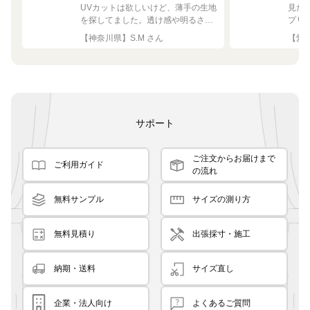
UVカットは欲しいけど、薄手の生地
見た
を探してました。透け感や明るさも
プリ
ちょうど良く思った通りで満足で
れい
【神奈川県】S.M さん
【愛知
す。
サポート
ご注文からお届けまで
ご利用ガイド
の流れ
無料サンプル
サイズの測り方
無料見積り
出張採寸・施工
納期・送料
サイズ直し
企業・法人向け
よくあるご質問