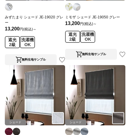
みずたまり シェード JE-19020 グレ
ミモザ シェード JE-19050 グレー
ー
13,200
円(税込)～
13,200
円(税込)～
遮光
洗濯機
2級
OK
遮光
洗濯機
2級
OK
無料生地サンプル
無料生地サンプル
シェード
シェード