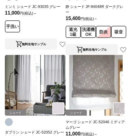
ミンミ シェード JC-93035 グレー
静 シェード JF-94048R ダークグレ
ー
11,000
円(税込)～
15,400
円(税込)～
手洗い
遮光
洗濯機
防炎
吸音
1級
OK
無料生地サンプル
無料生地サンプル
シェード
シェード
マーゴ シェード JC-52046 ミディア
ムグレー
ダブリン シェード JC-52052 グレー
11,000
円(税込)～