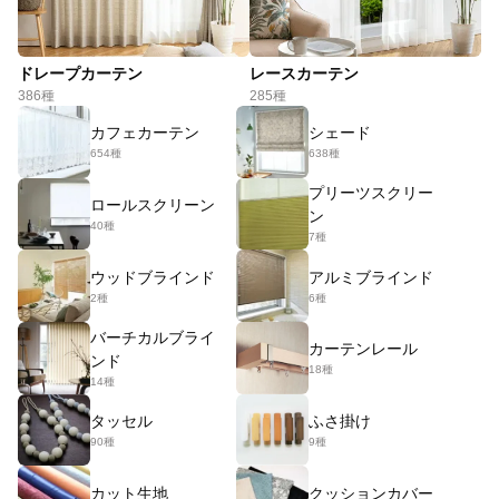
ドレープカーテン
レースカーテン
386種
285種
カフェカーテン
シェード
654種
638種
プリーツスクリー
ロールスクリーン
ン
40種
7種
ウッドブラインド
アルミブラインド
2種
6種
バーチカルブライ
カーテンレール
ンド
18種
14種
タッセル
ふさ掛け
90種
9種
カット生地
クッションカバー