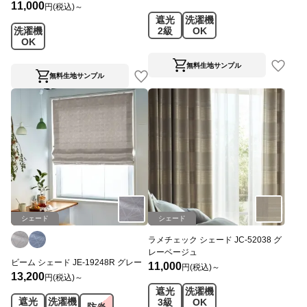
11,000
円(税込)～
遮光
洗濯機
洗濯機
2級
OK
OK
無料生地サンプル
無料生地サンプル
シェード
シェード
ラメチェック シェード JC-52038 グ
レーベージュ
ビーム シェード JE-19248R グレー
11,000
円(税込)～
13,200
円(税込)～
遮光
洗濯機
遮光
洗濯機
3級
OK