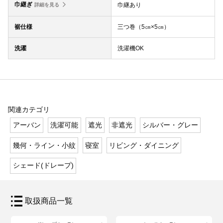
巾継ぎ
巾継あり
詳細を見る
裾仕様
三つ巻（5㎝×5㎝）
洗濯
洗濯機OK
関連カテゴリ
アーバン
洗濯可能
遮光
非遮光
シルバー・グレー
幾何・ライン・小紋
寝室
リビング・ダイニング
シェード(ドレープ)
取扱商品一覧