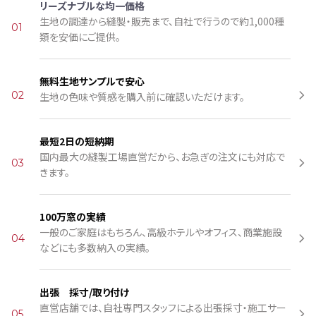
リーズナブルな均一価格
生地の調達から縫製・販売まで、自社で行うので約1,000種
01
類を安価にご提供。
無料生地サンプルで安心
02
生地の色味や質感を購入前に確認いただけます。
最短2日の短納期
国内最大の縫製工場直営だから、お急ぎの注文にも対応で
03
きます。
100万窓の実績
一般のご家庭はもちろん、高級ホテルやオフィス、商業施設
04
などにも多数納入の実績。
出張 採寸/取り付け
直営店舗では、自社専門スタッフによる出張採寸・施工サー
05