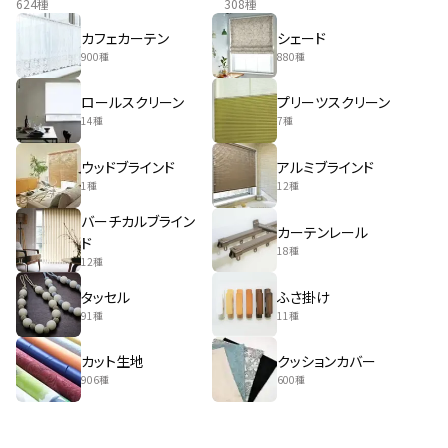
624種
308種
カフェカーテン
シェード
900種
880種
ロールスクリーン
プリーツスクリーン
14種
7種
ウッドブラインド
アルミブラインド
1種
12種
バーチカルブライン
カーテンレール
ド
18種
12種
タッセル
ふさ掛け
91種
11種
カット生地
クッションカバー
906種
600種