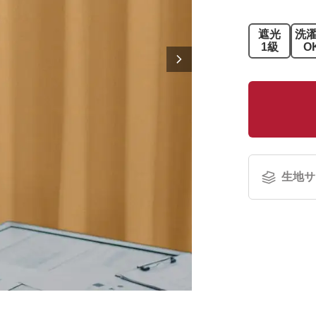
遮光
洗
1級
O
生地サ