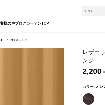
客様の声
ブログ
カーテンTOP
E-67159R オレンジ
レザー ク
ンジ
2,200
円
カラー:
オレ