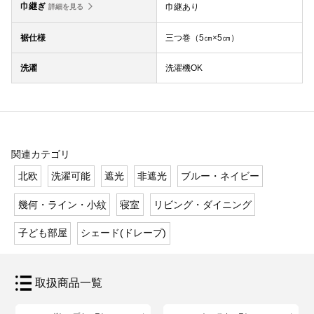
巾継ぎ
巾継あり
詳細を見る
裾仕様
三つ巻（5㎝×5㎝）
洗濯
洗濯機OK
関連カテゴリ
北欧
洗濯可能
遮光
非遮光
ブルー・ネイビー
幾何・ライン・小紋
寝室
リビング・ダイニング
子ども部屋
シェード(ドレープ)
取扱商品一覧