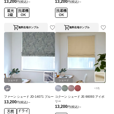
13,200
13,200
円(税込)～
円(税込)～
遮光
洗濯機
洗濯機
2級
OK
OK
無料生地サンプル
無料生地サンプル
シェード
シェード
+
3
色
ファーン シェード JD-14071 ブルー
コクーン シェード JE-98093 アイボ
リー
13,200
円(税込)～
13,200
円(税込)～
ドライ
天然