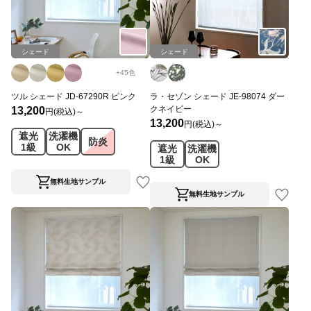
シェード
シェード
+
45
色
ツル シェード JD-67290R ピンク
ラ・セゾン シェード JE-98074 ダー
クネイビー
13,200
円(税込)～
13,200
円(税込)～
遮光
洗濯機
防炎
1級
OK
遮光
洗濯機
1級
OK
無料生地サンプル
無料生地サンプル