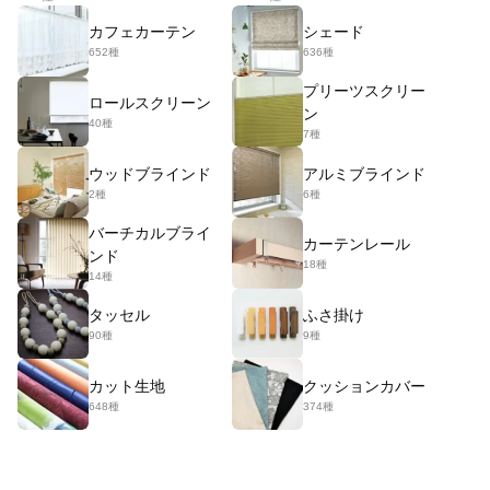
カフェカーテン
シェード
652種
636種
プリーツスクリー
ロールスクリーン
ン
40種
7種
ウッドブラインド
アルミブラインド
2種
6種
バーチカルブライ
カーテンレール
ンド
18種
14種
タッセル
ふさ掛け
90種
9種
カット生地
クッションカバー
648種
374種