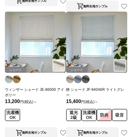
無料生地サンプル
無料生地サンプル
シェード
シェード
ウィンザー シェード JE-86000 アイ
静 シェード JF-94046R ライトグレ
ボリー
ー
13,200
15,400
円(税込)～
円(税込)～
洗濯機
遮光
洗濯機
防炎
吸音
OK
2級
OK
無料生地サンプル
無料生地サンプル