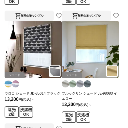
OK
3級
OK
無料生地サンプル
無料生地サンプル
シェード
シェード
ウロコ シェード JD-35014 ブラック
ブルックリン シェード JE-98083 イ
エロー
13,200
円(税込)～
13,200
円(税込)～
遮光
洗濯機
2級
OK
遮光
洗濯機
2級
OK