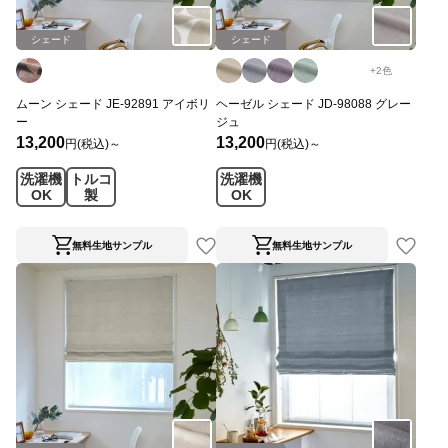
シェード
シェード
+
2
色
ムーン シェード JE-92891 アイボリ
ヘーゼル シェード JD-98088 グレー
ー
ジュ
13,200
13,200
円(税込)～
円(税込)～
洗濯機
トルコ
洗濯機
OK
製
OK
無料生地サンプル
無料生地サンプル