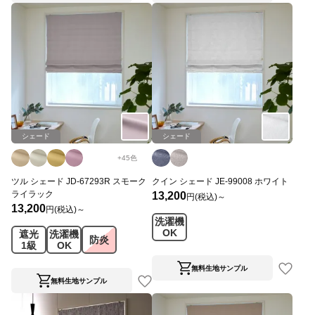
シェード
シェード
+
45
色
ツル シェード JD-67293R スモーク
クイン シェード JE-99008 ホワイト
ライラック
13,200
円(税込)～
13,200
円(税込)～
洗濯機
OK
遮光
洗濯機
防炎
1級
OK
無料生地サンプル
無料生地サンプル