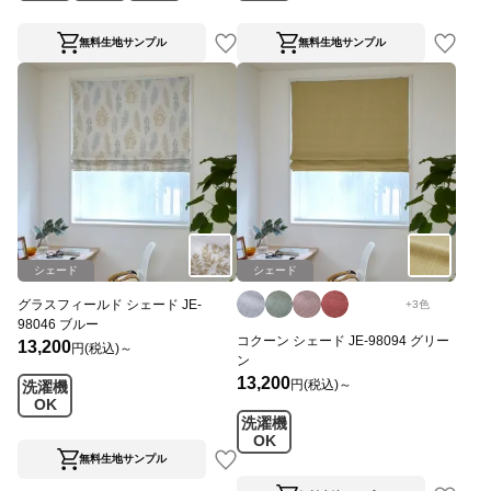
無料生地サンプル
無料生地サンプル
シェード
シェード
グラスフィールド シェード JE-
+
3
色
98046 ブルー
コクーン シェード JE-98094 グリー
13,200
円(税込)～
ン
13,200
円(税込)～
洗濯機
OK
洗濯機
OK
無料生地サンプル