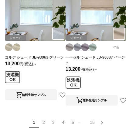
シェード
シェード
+
2
色
コルデ シェード JE-93063 グリーン
ヘーゼル シェード JD-98087 ベージ
ュ
13,200
円(税込)～
13,200
円(税込)～
洗濯機
OK
洗濯機
OK
無料生地サンプル
無料生地サンプル
...
1
2
3
4
5
15