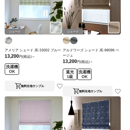
シェード
シェード
アメリア シェード JE-33002 ブルー
アルドワーズ シェード JE-98096 ベ
ージュ
13,200
円(税込)～
13,200
円(税込)～
洗濯機
OK
遮光
洗濯機
1級
OK
無料生地サンプル
無料生地サンプル