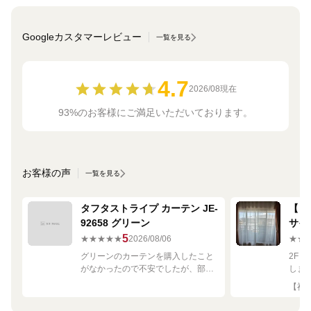
Googleカスタマーレビュー
一覧を見る
4.7
2026/08現在
93%のお客様にご満足いただいております。
お客様の声
一覧を見る
タフタストライプ カーテン JE-
【ミ
92658 グリーン
サイ
680
5
★★★★★
2026/08/06
★★
グリーンのカーテンを購入したこと
2F
がなかったので不安でしたが、部屋
しま
の白や茶色に馴染む素敵な色でし
して
【神奈
た！
です
良く