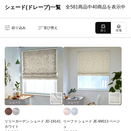
シェード(ドレープ)一覧
全581商品中40商品を表示中
絞り込み
並び替え
生地
吊り
シェード
シェード
リリーガーデン シェード JD-19141
リーファ シェード JE-99013 ベージ
ホワイト
ュ