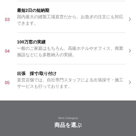
最短2日の短納期
国内最大の縫製工場直営だから、お急ぎの注文にも対応
03
できます。
100万窓の実績
一般のご家庭はもちろん、高級ホテルやオフィス、商業
04
施設などにも多数納入の実績。
出張 採寸/取り付け
直営店舗では、自社専門スタッフによる出張採寸・施工
05
サービスも行っております。
Item Category
商品を選ぶ