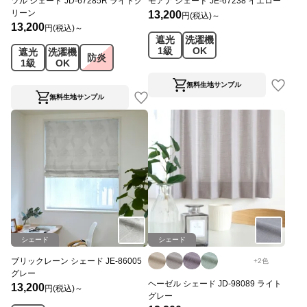
ツル シェード JD-67285R ライトグ
モアナ シェード JE-67238 イエロー
リーン
13,200
円(税込)～
13,200
円(税込)～
遮光
洗濯機
1級
OK
遮光
洗濯機
防炎
1級
OK
無料生地サンプル
無料生地サンプル
シェード
シェード
ブリックレーン シェード JE-86005
+
2
色
グレー
ヘーゼル シェード JD-98089 ライト
13,200
円(税込)～
グレー