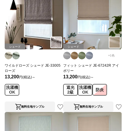
シェード
シェード
+
1
色
ワイルドローズ シェード JE-33005
フィット シェード JE-67242R アイ
ローズ
ボリー
13,200
13,200
円(税込)～
円(税込)～
洗濯機
遮光
洗濯機
防炎
OK
2級
OK
無料生地サンプル
無料生地サンプル