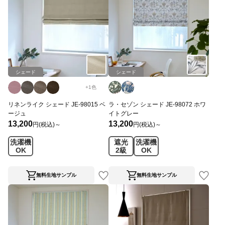
シェード
シェード
+
1
色
リネンライク シェード JE-98015 ベ
ラ・セゾン シェード JE-98072 ホワ
ージュ
イトグレー
13,200
13,200
円(税込)～
円(税込)～
洗濯機
遮光
洗濯機
OK
2級
OK
無料生地サンプル
無料生地サンプル