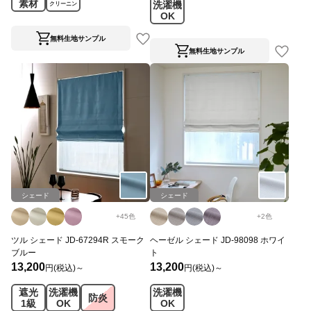
素材
洗濯機
クリーニン
OK
グ
無料生地サンプル
無料生地サンプル
シェード
シェード
+
45
色
+
2
色
ツル シェード JD-67294R スモーク
ヘーゼル シェード JD-98098 ホワイ
ブルー
ト
13,200
13,200
円(税込)～
円(税込)～
遮光
洗濯機
洗濯機
防炎
1級
OK
OK