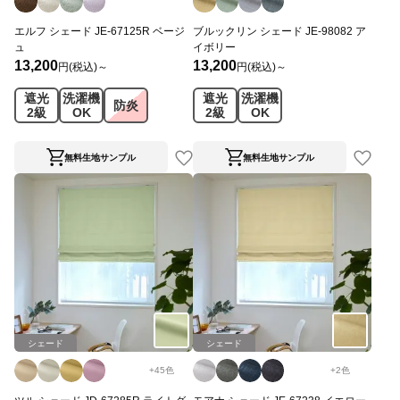
エルフ シェード JE-67125R ベージ
ブルックリン シェード JE-98082 ア
ュ
イボリー
13,200
13,200
円(税込)～
円(税込)～
遮光
洗濯機
遮光
洗濯機
防炎
2級
OK
2級
OK
無料生地サンプル
無料生地サンプル
シェード
シェード
+
45
色
+
2
色