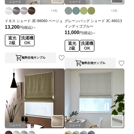
シェード
シェード
+
3
色
+
3
色
イネス シェード JE-98060 ベージュ
グレーンバッグ シェード JC-46013
インディゴブルー
13,200
円(税込)～
11,000
円(税込)～
遮光
洗濯機
2級
OK
遮光
洗濯機
2級
OK
無料生地サンプル
無料生地サンプル
シェード
シェード