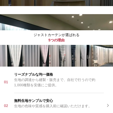
ジャストカーテンが選ばれる
5つの理由
リーズナブルな均一価格
生地の調達から縫製・販売まで、自社で行うので約
01
1,000種類を安価にご提供。
無料生地サンプルで安心
02
生地の色味や質感を購入前に確認いただけます。