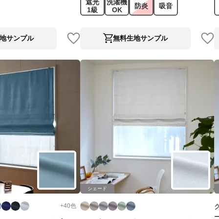
遮光
洗濯機
防炎
吸音
1級
OK
地サンプル
無料生地サンプル
シェード
+
40
色