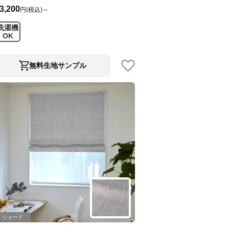
3,200
円(税込)～
洗濯機
OK
無料生地サンプル
シェード