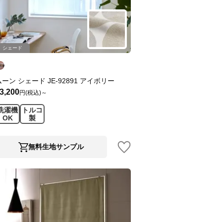
シェード
ムーン シェード JE-92891 アイボリー
3,200
円(税込)～
洗濯機
トルコ
OK
製
無料生地サンプル