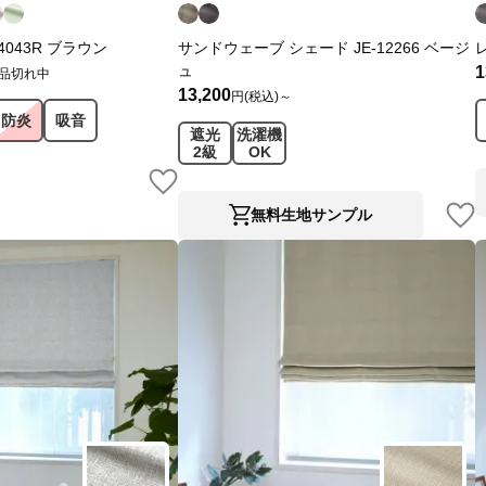
4043R ブラウン
サンドウェーブ シェード JE-12266 ベージ
ュ
1
品切れ中
13,200
円(税込)～
防炎
吸音
遮光
洗濯機
2級
OK
無料生地サンプル