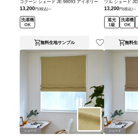
コクーン シェード JE-98093 アイボリー
ツル シェード JD
13,200
13,200
円(税込)～
円(税込)～
洗濯機
遮光
洗濯機
OK
1級
OK
無料生地サンプル
無料生
シェード
シェード