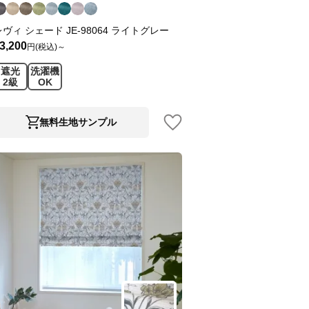
レヴィ シェード JE-98064 ライトグレー
3,200
円(税込)～
遮光
洗濯機
2級
OK
無料生地サンプル