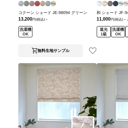
コクーン シェード JE-98094 グリーン
和 シェード JF-9
13,200
11,000
円(税込)～
円(税込)～
洗濯機
遮光
洗濯機
OK
1級
OK
無料生地サンプル