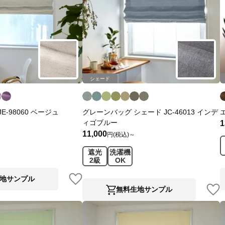
シェード
E-98060 ベージュ
グレーンバッグ シェード JC-46013 インデ
ィゴブルー
1
11,000
円(税込)～
遮光
洗濯機
2級
OK
地サンプル
無料生地サンプル