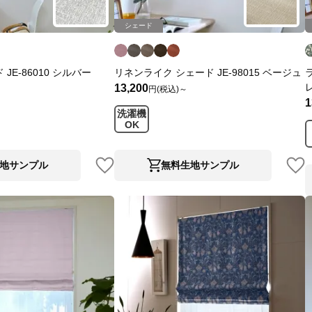
シェード
JE-86010 シルバー
リネンライク シェード JE-98015 ベージュ
13,200
円(税込)～
1
洗濯機
OK
地サンプル
無料生地サンプル