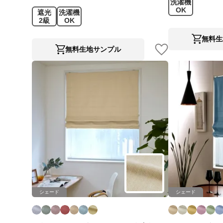
洗濯機
OK
遮光
洗濯機
2級
OK
無料生
無料生地サンプル
シェード
シェード