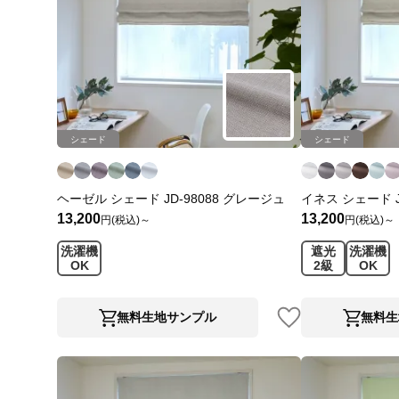
シェード
シェード
ヘーゼル シェード JD-98088 グレージュ
イネス シェード J
13,200
13,200
円(税込)～
円(税込)～
洗濯機
遮光
洗濯機
OK
2級
OK
無料生地サンプル
無料生