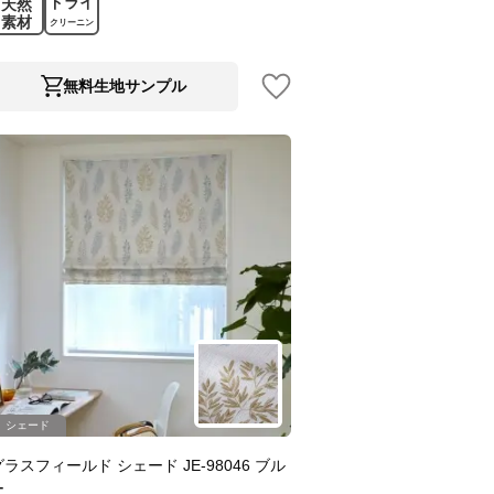
ドライ
天然
素材
クリーニン
グ
無料生地サンプル
シェード
グラスフィールド シェード JE-98046 ブル
ー