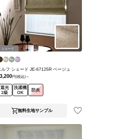
シェード
エルフ シェード JE-67125R ベージュ
3,200
円(税込)～
遮光
洗濯機
防炎
2級
OK
無料生地サンプル