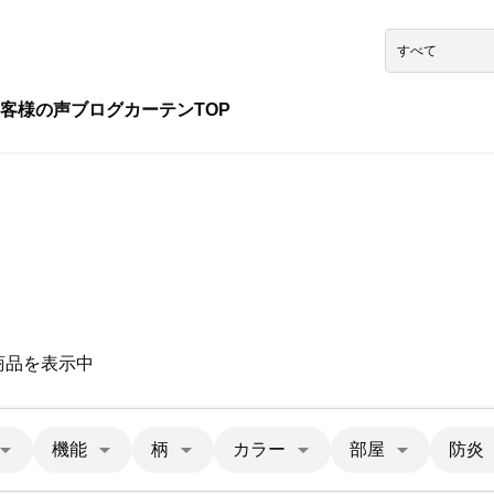
客様の声
ブログ
カーテンTOP
0商品を表示中
機能
柄
カラー
部屋
防炎