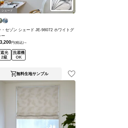
シェード
ラ・セゾン シェード JE-98072 ホワイトグ
レー
3,200
円(税込)～
遮光
洗濯機
2級
OK
無料生地サンプル