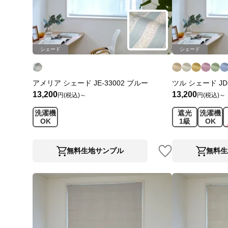
シェード
シェード
アメリア シェード JE-33002 ブルー
ツル シェード JD-
13,200
13,200
円(税込)～
円(税込)～
洗濯機
遮光
洗濯機
OK
1級
OK
無料生地サンプル
無料生