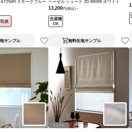
-67294R スモークブルー
ヘーゼル シェード JD-98098 ホワイト
1
13,200
円(税込)～
洗濯機
防炎
OK
地サンプル
無料生地サンプル
シェード