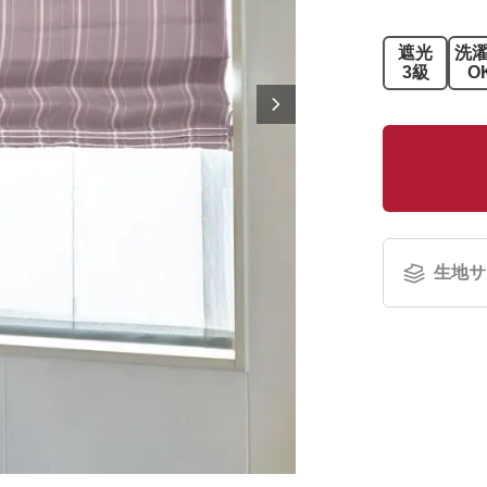
遮光
洗
3級
O
生地サ