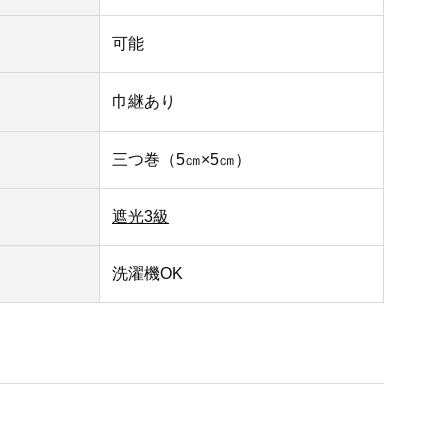
可能
巾継あり
三つ巻（5㎝×5㎝）
遮光3級
洗濯機OK