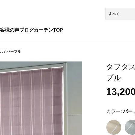
客様の声
ブログ
カーテンTOP
657 パープル
タフタスト
プル
13,20
カラー:
パー