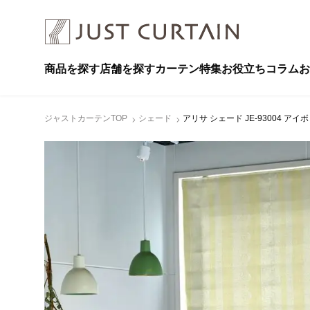
商品を探す
店舗を探す
カーテン特集
お役立ちコラム
お
ジャストカーテンTOP
シェード
アリサ シェード JE-93004 アイ