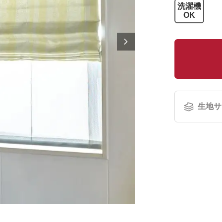
洗濯機
OK
生地サ