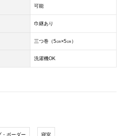
可能
巾継あり
三つ巻（5㎝×5㎝）
洗濯機OK
プ・ボーダー
寝室