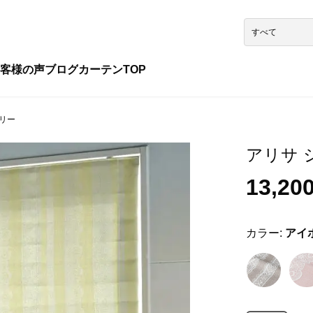
客様の声
ブログ
カーテンTOP
ボリー
アリサ シ
13,20
カラー:
アイ