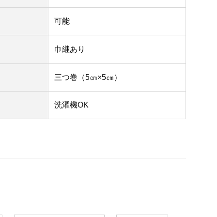
可能
巾継あり
三つ巻（5㎝×5㎝）
洗濯機OK