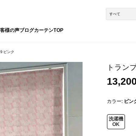
客様の声
ブログ
カーテンTOP
29 ピンク
トランプタ
13,20
カラー:
ピン
洗濯機
OK