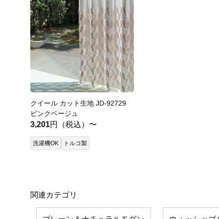
クイール カット生地 JD-92729
ピンクベージュ
3,201
円（税込）〜
洗濯機OK
トルコ製
関連カテゴリ