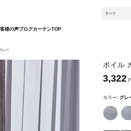
客様の声
ブログ
カーテンTOP
 グレー
ボイル カ
3,322
円
カラー:
グレ