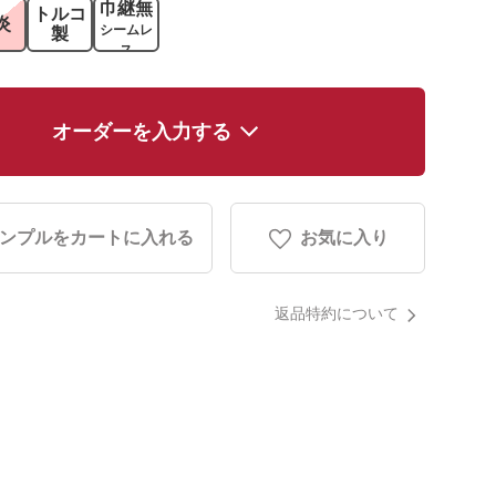
巾継無
トルコ
炎
シームレ
製
ス
オーダーを入力する
ンプルをカートに入れる
お気に入り
返品特約について