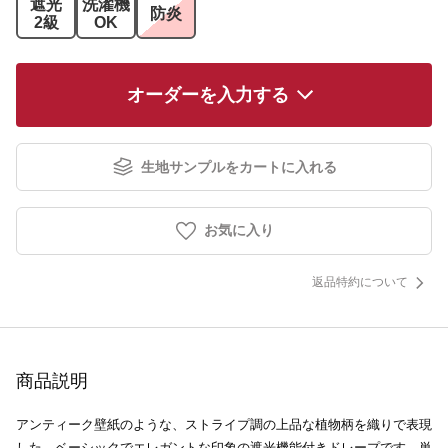
遮光
洗濯機
防炎
2級
OK
オーダーを入力する
生地サンプルをカートに入れる
お気に入り
返品特約について
商品説明
アンティーク壁紙のような、ストライプ調の上品な植物柄を織りで表現
した、ベーシックでエレガントな印象の遮光機能付きドレープです。単