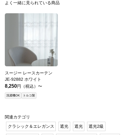
よく一緒に見られている商品
スージー レースカーテン
JE-92882 ホワイト
8,250
円（税込）〜
洗濯機OK
トルコ製
関連カテゴリ
クラシック＆エレガンス
遮光
遮光
遮光2級