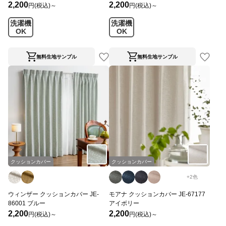
2,200
2,200
円(税込)～
円(税込)～
洗濯機
洗濯機
OK
OK
無料生地サンプル
無料生地サンプル
クッションカバー
クッションカバー
+
2
色
ウィンザー クッションカバー JE-
モアナ クッションカバー JE-67177
86001 ブルー
アイボリー
2,200
2,200
円(税込)～
円(税込)～