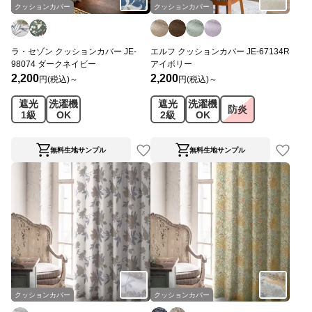
クッションカバー
クッションカバー
ラ・セゾン クッションカバー JE-
エルフ クッションカバー JE-67134R
98074 ダークネイビー
アイボリー
2,200
2,200
円(税込)～
円(税込)～
遮光
洗濯機
遮光
洗濯機
防炎
1級
OK
2級
OK
無料生地サンプル
無料生地サンプル
クッションカバー
クッションカバー