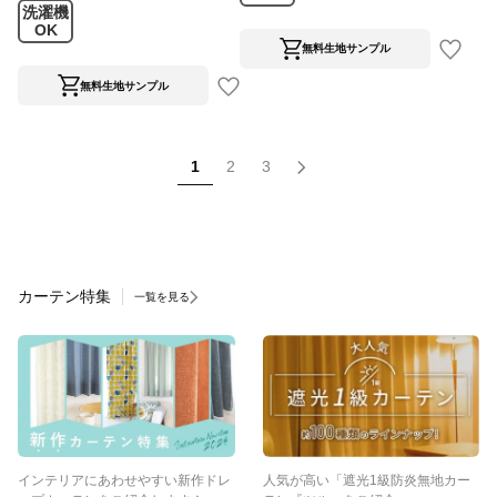
洗濯機
OK
無料生地サンプル
無料生地サンプル
1
2
3
カーテン特集
一覧を見る
インテリアにあわせやすい新作ドレ
人気が高い「遮光1級防炎無地カー