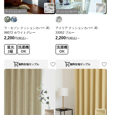
クッションカバー
クッションカバー
ラ・セゾン クッションカバー JE-
アメリア クッションカバー JE-
98072 ホワイトグレー
33002 ブルー
2,200
2,200
円(税込)～
円(税込)～
遮光
洗濯機
洗濯機
2級
OK
OK
無料生地サンプル
無料生地サンプル