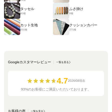
タッセル
ふさ掛け
90種
9種
カット生地
クッションカバー
650種
375種
Googleカスタマーレビュー
一覧を見る
4.7
2026/08現在
93%のお客様にご満足いただいております。
お客様の声
一覧を見る