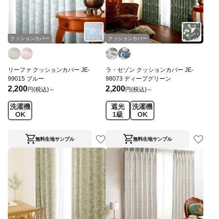
クッションカバー
クッションカバー
リーファ クッションカバー JE-
ラ・セゾン クッションカバー JE-
99015 ブルー
98073 ディープグリーン
2,200
2,200
円(税込)～
円(税込)～
洗濯機
遮光
洗濯機
OK
1級
OK
無料生地サンプル
無料生地サンプル