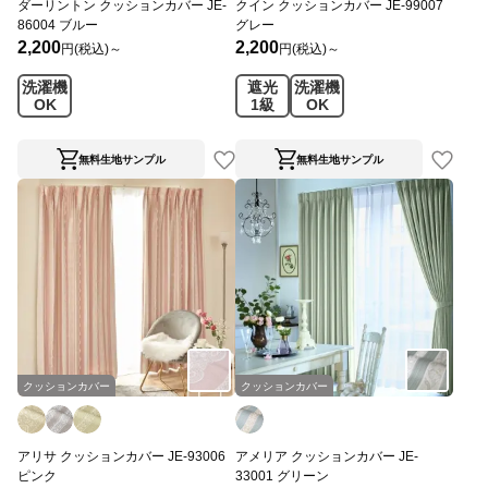
ダーリントン クッションカバー JE-
クイン クッションカバー JE-99007
86004 ブルー
グレー
2,200
2,200
円(税込)～
円(税込)～
洗濯機
遮光
洗濯機
OK
1級
OK
無料生地サンプル
無料生地サンプル
クッションカバー
クッションカバー
アリサ クッションカバー JE-93006
アメリア クッションカバー JE-
ピンク
33001 グリーン