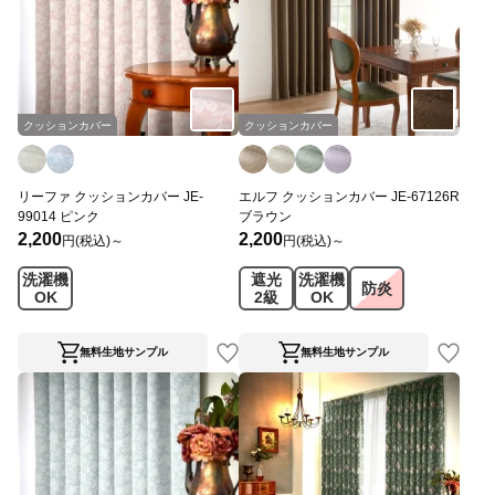
クッションカバー
クッションカバー
リーファ クッションカバー JE-
エルフ クッションカバー JE-67126R
99014 ピンク
ブラウン
2,200
2,200
円(税込)～
円(税込)～
洗濯機
遮光
洗濯機
防炎
OK
2級
OK
無料生地サンプル
無料生地サンプル