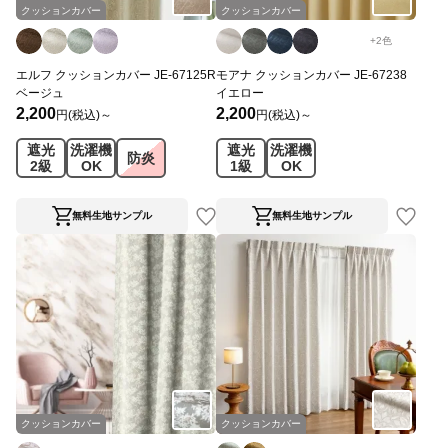
クッションカバー
クッションカバー
+
2
色
エルフ クッションカバー JE-67125R
モアナ クッションカバー JE-67238
ベージュ
イエロー
2,200
2,200
円(税込)～
円(税込)～
遮光
洗濯機
遮光
洗濯機
防炎
2級
OK
1級
OK
無料生地サンプル
無料生地サンプル
クッションカバー
クッションカバー