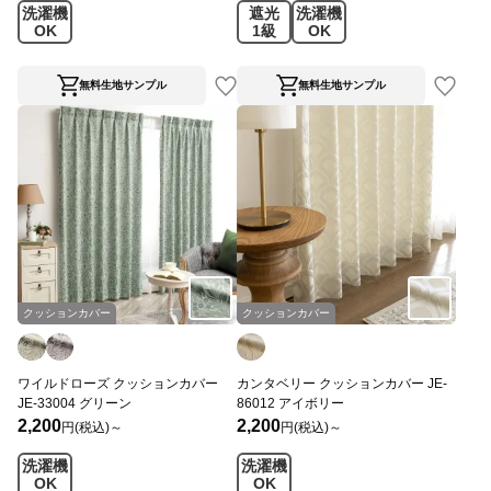
洗濯機
遮光
洗濯機
OK
1級
OK
無料生地サンプル
無料生地サンプル
クッションカバー
クッションカバー
ワイルドローズ クッションカバー
カンタベリー クッションカバー JE-
JE-33004 グリーン
86012 アイボリー
2,200
2,200
円(税込)～
円(税込)～
洗濯機
洗濯機
OK
OK