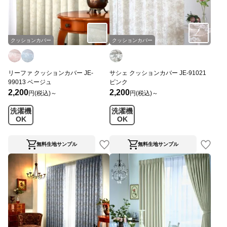
クッションカバー
クッションカバー
リーファ クッションカバー JE-
サシェ クッションカバー JE-91021
99013 ベージュ
ピンク
2,200
2,200
円(税込)～
円(税込)～
洗濯機
洗濯機
OK
OK
無料生地サンプル
無料生地サンプル