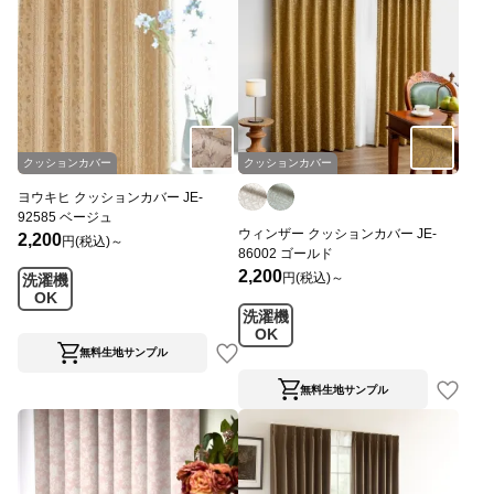
クッションカバー
クッションカバー
ヨウキヒ クッションカバー JE-
92585 ベージュ
ウィンザー クッションカバー JE-
2,200
円(税込)～
86002 ゴールド
2,200
円(税込)～
洗濯機
OK
洗濯機
OK
無料生地サンプル
無料生地サンプル