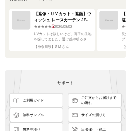
【遮像・ＵＶカット・遮熱】ウ
【ミ
ィッシュ レースカーテン JE-
遮熱
67249R シルバー
ーテン
5
★★★★★
2026/08/02
★★
UVカットは欲しいけど、薄手の生地
見た
を探してました。透け感や明るさも
プリ
ちょうど良く思った通りで満足で
れい
【神奈川県】S.M さん
【愛知
す。
サポート
ご注文からお届けまで
ご利用ガイド
の流れ
無料サンプル
サイズの測り方
無料見積り
出張採寸・施工