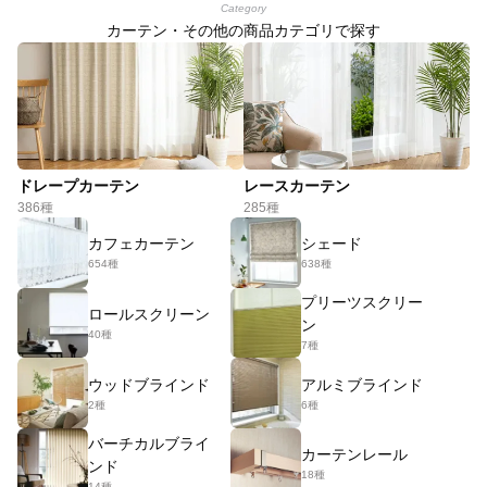
Category
カーテン・その他の商品カテゴリで探す
ドレープカーテン
レースカーテン
386種
285種
カフェカーテン
シェード
654種
638種
プリーツスクリー
ロールスクリーン
ン
40種
7種
ウッドブラインド
アルミブラインド
2種
6種
バーチカルブライ
カーテンレール
ンド
18種
14種