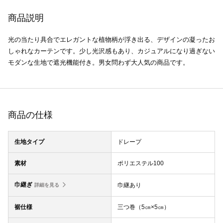
商品説明
光の当たり具合でエレガントな植物柄が浮き出る、デザインの凝ったお
しゃれなカーテンです。少し光沢感もあり、カジュアルになり過ぎない
モダンな生地で遮光機能付き。男女問わず大人気の商品です。
商品の仕様
生地タイプ
ドレープ
素材
ポリエステル100
巾継ぎ
巾継あり
詳細を見る
裾仕様
三つ巻（5㎝×5㎝）