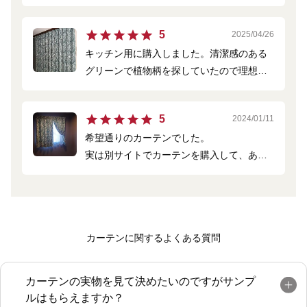
5
2025/04/26
キッチン用に購入しました。清潔感のある
グリーンで植物柄を探していたので理想通
りでした！
初めてのオーダーで測り方に不安があり問
5
2024/01/11
合せをしましたが、電話の対応も感じがよ
希望通りのカーテンでした。
く分かりやすかったです。他の窓も購入し
実は別サイトでカーテンを購入して、あま
ようと思います！
りの品質の悪さにガッカリした直後でし
た。
別サイトのカーテンは、縫製が粗い
（雑）、糸くずがついていた、きつめのシ
カーテンに関するよくある質問
ワがありそのシワが全然取れない等不満満
載でしたが、こうゆうことは全くなかった
です。
カーテンの実物を見て決めたいのですがサンプ
カーテンフックがつけてある状態なのもす
ルはもらえますか？