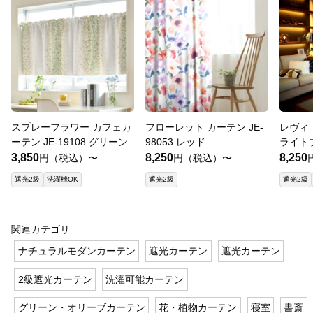
スプレーフラワー カフェカ
フローレット カーテン JE-
レヴィ 
ーテン JE-19108 グリーン
98053 レッド
ライト
3,850
8,250
8,250
円（税込）〜
円（税込）〜
遮光2級
洗濯機OK
遮光2級
遮光2級
関連カテゴリ
ナチュラルモダンカーテン
遮光カーテン
遮光カーテン
2級遮光カーテン
洗濯可能カーテン
グリーン・オリーブカーテン
花・植物カーテン
寝室
書斎