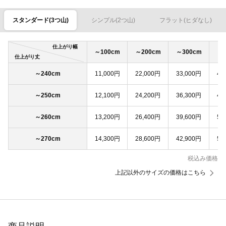
スタンダード(3つ山)
シンプル(2つ山)
フラット(ヒダなし)
仕上がり幅
～100cm
～200cm
～300cm
～4
仕上がり丈
～240cm
11,000円
22,000円
33,000円
44
～250cm
12,100円
24,200円
36,300円
48
～260cm
13,200円
26,400円
39,600円
52
～270cm
14,300円
28,600円
42,900円
57
税込み価格
上記以外のサイズの価格はこちら