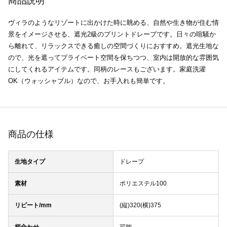
商品説明
ヴィラのようなリゾートに出かけた時に眺める、自然や生き物が住む情
景をイメージさせる、遮光2級のプリントドレープです。日々の喧騒か
ら離れて、リラックスできる癒しの空間づくりにおすすめ。遮光生地な
ので、光を遮ってプライベート空間を保ちつつ、室内は開放的な雰囲気
にしてくれるアイテムです。同柄のレースもございます。家庭洗濯
OK（ウォッシャブル）なので、お手入れも簡単です。
商品の仕様
生地タイプ
ドレープ
素材
ポリエステル100
リピート/mm
(縦)320(横)375