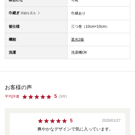
柄合わせ
可能
巾継ぎ
巾継あり
詳細を見る
裾仕様
三つ巻（10cm×10cm）
機能
遮光2級
洗濯
洗濯機OK
お客様の声
5
平均評価
(3件)
5
2026/01/27
爽やかなデザインで気に入っています。