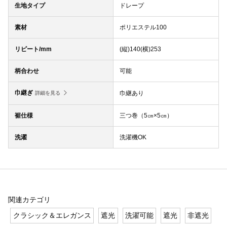
生地タイプ
ドレープ
素材
ポリエステル100
リピート/mm
(縦)140(横)253
柄合わせ
可能
巾継ぎ
巾継あり
詳細を見る
裾仕様
三つ巻（5㎝×5㎝）
洗濯
洗濯機OK
関連カテゴリ
クラシック＆エレガンス
遮光
洗濯可能
遮光
非遮光