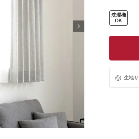
洗濯機
OK
生地サ