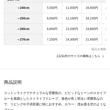
～240cm
5,500円
11,000円
16,500円
22
～250cm
6,050円
12,100円
18,150円
24
～260cm
6,600円
13,200円
19,800円
26
～270cm
7,150円
14,300円
21,450円
28
税込み価格
上記以外のサイズの価格はこちら
商品説明
コットンライクでナチュラルな雰囲気の、ビビッドなトーンのスカイブ
ルーを基調としたストライプドレープ。発色が良く明るい雰囲気なの
で、リビングや子供部屋に特におすすめ。カラー：澄み渡る空のような
ブルー