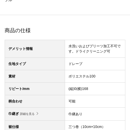
商品の仕様
水洗いおよびプリーツ加工不可で
デメリット情報
す。ドライクリーニング可
生地タイプ
ドレープ
素材
ポリエステル100
リピート/mm
(縦)0(横)168
柄合わせ
可能
巾継ぎ
巾継あり
詳細を見る
裾仕様
三つ巻（10cm×10cm）