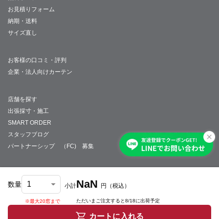
お見積りフォーム
納期・送料
サイズ直し
お客様の口コミ・評判
企業・法人向けカーテン
店舗を探す
出張採寸・施工
SMART ORDER
スタッフブログ
パートナーシップ （FC) 募集
NaN
数量
小計
円
（税込）
会社概要
採用情報
特定商取引法について
プライバシーポリシー
サイトマップ
ただいまご注文すると
8/18
に出荷予定
※最大20窓まで
© JUST CURTAIN
カートに入れる