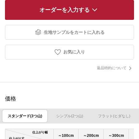
オーダーを入力する
生地サンプルをカートに入れる
お気に入り
返品特約について
価格
スタンダード(3つ山)
シンプル(2つ山)
フラット(ヒダなし)
仕上がり幅
～100cm
～200cm
～300cm
～4
仕上がり丈