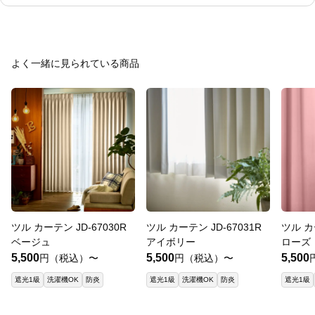
よく一緒に見られている商品
ツル カーテン JD-67030R
ツル カーテン JD-67031R
ツル カ
ベージュ
アイボリー
ローズ
5,500
5,500
5,500
円（税込）〜
円（税込）〜
遮光1級
洗濯機OK
防炎
遮光1級
洗濯機OK
防炎
遮光1級