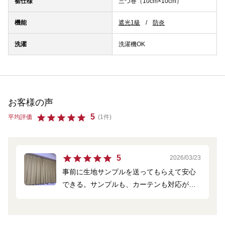
裾仕様
三つ巻（10cm×10cm）
機能
遮光1級
防炎
洗濯
洗濯機OK
お客様の声
5
平均評価
(1件)
5
2026/03/23
事前に生地サンプルを送ってもらえて安心
できる。サンプルも、カーテンも対応が早
くてとても助かります。