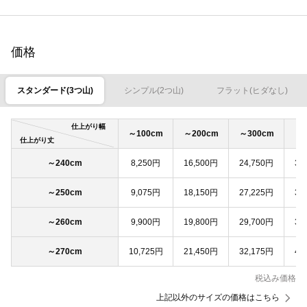
価格
スタンダード(3つ山)
シンプル(2つ山)
フラット(ヒダなし)
仕上がり幅
～100cm
～200cm
～300cm
～4
仕上がり丈
～240cm
8,250円
16,500円
24,750円
33
～250cm
9,075円
18,150円
27,225円
36
～260cm
9,900円
19,800円
29,700円
39
～270cm
10,725円
21,450円
32,175円
42
税込み価格
上記以外のサイズの価格はこちら