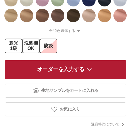
全49色 表示する
遮光
洗濯機
防炎
1級
OK
オーダーを入力する
生地サンプルをカートに入れる
お気に入り
返品特約について