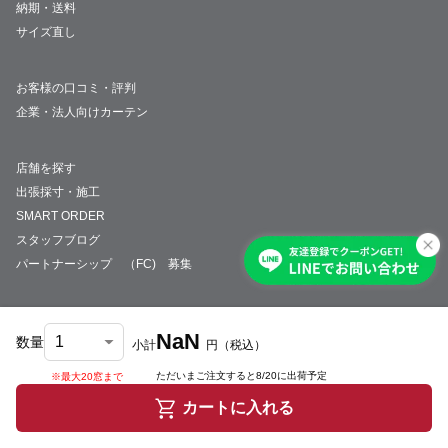
納期・送料
サイズ直し
お客様の口コミ・評判
企業・法人向けカーテン
店舗を探す
出張採寸・施工
SMART ORDER
スタッフブログ
パートナーシップ （FC) 募集
NaN
数量
小計
円
（税込）
会社概要
採用情報
特定商取引法について
プライバシーポリシー
サイトマップ
ただいまご注文すると
8/20
に出荷予定
※最大20窓まで
© JUST CURTAIN
カートに入れる