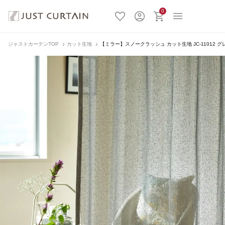
0
ジャストカーテンTOP
カット生地
【ミラー】スノークラッシュ カット生地 JC-11012 グ