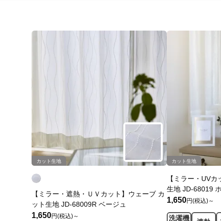
カット生地
カット生地
【ミラー・UVカ
生地 JD-68019
【ミラー・遮熱・ＵＶカット】ウェーブ カ
1,650
円(税込)～
ット生地 JD-68009R ベージュ
1,650
円(税込)～
洗濯機