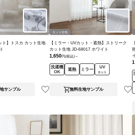
カット生地
ット】トスカ カット生地
【ミラー・UVカット・遮熱】ストリーク
イト
カット生地 JD-68017 ホワイト
1,650
円(税込)～
1
洗濯機
UV
遮熱
ミラー
OK
カット
地サンプル
無料生地サンプル