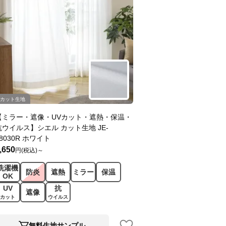
カット生地
【ミラー・遮像・UVカット・遮熱・保温・
抗ウイルス】シエル カット生地 JE-
8030R ホワイト
,650
円(税込)～
洗濯機
防炎
遮熱
ミラー
保温
OK
UV
抗
遮像
カット
ウイルス
無料生地サンプル