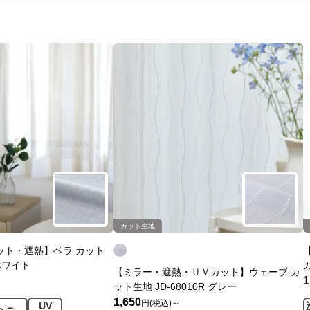
カット生地
ット・遮熱】ベラ カット
 ホワイト
カ
【ミラー・遮熱・ＵＶカット】ウェーブ カ
1
ット生地 JD-68010R グレー
1,650
円(税込)～
UV