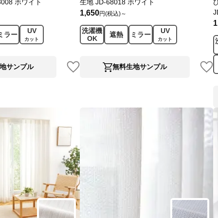
8008 ホワイト
生地 JD-68018 ホワイト
J
1,650
円(税込)～
1
UV
洗濯機
UV
ミラー
遮熱
ミラー
OK
カット
カット
地サンプル
無料生地サンプル