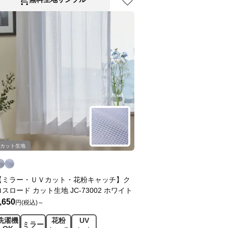
カット生地
【ミラー・ＵＶカット・花粉キャッチ】ク
ロスロード カット生地 JC-73002 ホワイト
,650
円(税込)～
洗濯機
花粉
UV
ミラー