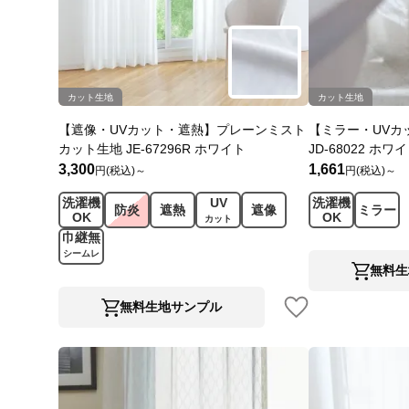
カット生地
カット生地
【遮像・UVカット・遮熱】プレーンミスト
【ミラー・UVカ
カット生地 JE-67296R ホワイト
JD-68022 ホワ
3,300
1,661
円(税込)～
円(税込)～
洗濯機
UV
洗濯機
防炎
遮熱
遮像
ミラー
OK
OK
カット
巾継無
シームレ
ス
無料生
無料生地サンプル