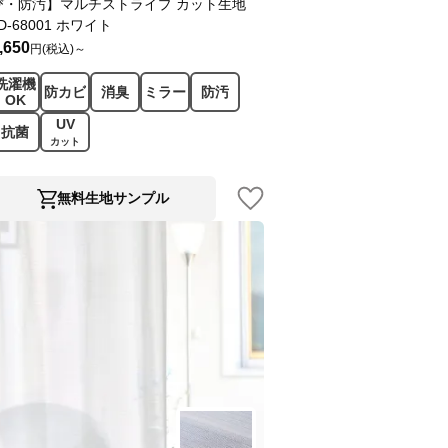
び・防汚】マルチストライプ カット生地
D-68001 ホワイト
,650
円(税込)～
洗濯機
防カビ
消臭
ミラー
防汚
OK
UV
抗菌
カット
無料生地サンプル