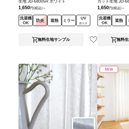
生地 JD-68005R ホワイト
カット生地 JD-6
1,650
1,650
円(税込)～
円(税込)～
洗濯機
UV
洗濯機
防炎
遮熱
ミラー
遮熱
OK
OK
カット
無料生地サンプル
無料生
NEW