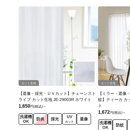
カット生地
カット生地
【遮像・採光・ＵＶカット】チェーンスト
【ミラー・遮像
ライプ カット生地 JE-29003R ホワイト
蚊】ティーカ カット
ト
1,650
円(税込)～
1,672
円(税込)～
洗濯機
UV
防炎
採光
遮像
OK
カット
洗濯機
防蚊
OK