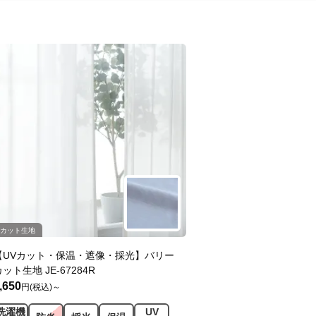
カット生地
【UVカット・保温・遮像・採光】バリー
ット生地 JE-67284R
,650
円(税込)～
洗濯機
UV