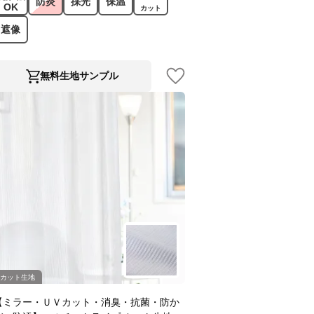
防炎
採光
保温
OK
カット
遮像
無料生地サンプル
カット生地
【ミラー・ＵＶカット・消臭・抗菌・防か