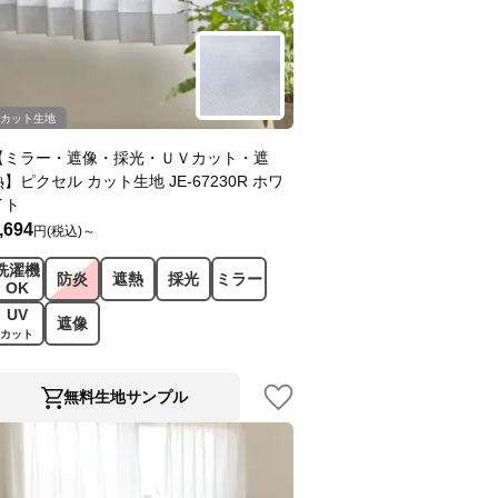
カット生地
【ミラー・遮像・採光・ＵＶカット・遮
熱】ピクセル カット生地 JE-67230R ホワ
イト
,694
円(税込)～
洗濯機
防炎
遮熱
採光
ミラー
OK
UV
遮像
カット
無料生地サンプル