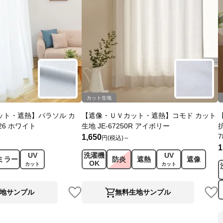
カット生地
ット・遮熱】パラソル カ
【遮像・ＵＶカット・遮熱】コモド カット
026 ホワイト
生地 JE-67250R アイボリー
7
1,650
円(税込)～
1
UV
洗濯機
UV
ミラー
防炎
遮熱
遮像
OK
カット
カット
地サンプル
無料生地サンプル