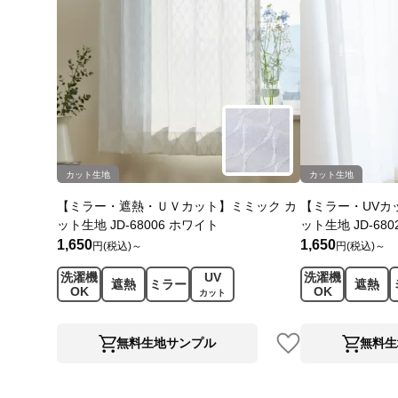
カット生地
カット生地
【ミラー・遮熱・ＵＶカット】ミミック カ
【ミラー・UVカ
ット生地 JD-68006 ホワイト
ット生地 JD-68
1,650
1,650
円(税込)～
円(税込)～
洗濯機
UV
洗濯機
遮熱
ミラー
遮熱
OK
OK
カット
無料生地サンプル
無料生