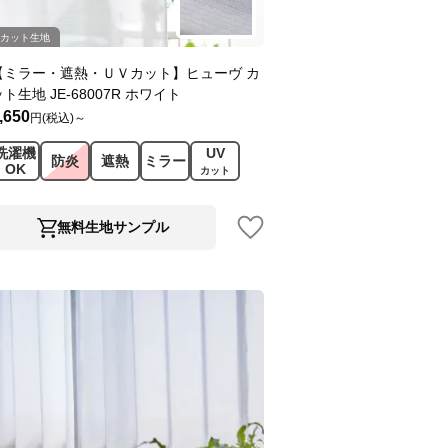
カット生地
【ミラー・遮熱・ＵＶカット】ヒューヴ カ
ット生地 JE-68007R ホワイト
,650
円(税込)～
洗濯機
UV
防炎
遮熱
ミラー
OK
カット
無料生地サンプル