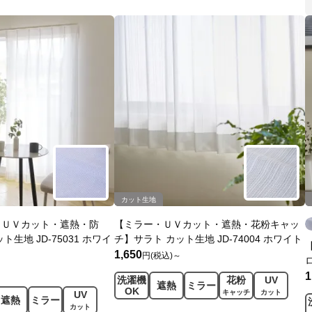
カット生地
・ＵＶカット・遮熱・防
【ミラー・ＵＶカット・遮熱・花粉キャッ
生地 JD-75031 ホワイ
チ】サラト カット生地 JD-74004 ホワイト
1,650
円(税込)～
1
洗濯機
花粉
UV
遮熱
ミラー
OK
キャッチ
カット
UV
遮熱
ミラー
カット