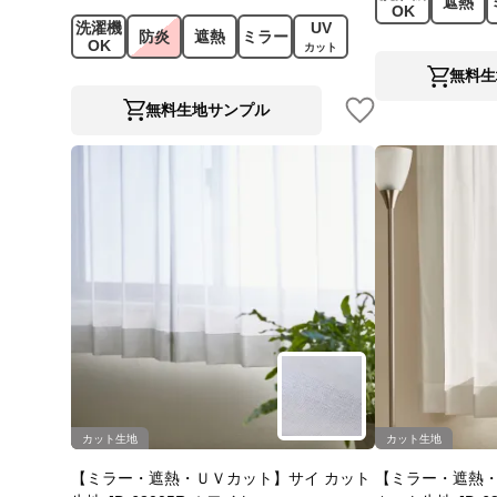
遮熱
OK
洗濯機
UV
防炎
遮熱
ミラー
OK
カット
無料生
無料生地サンプル
カット生地
カット生地
【ミラー・遮熱・ＵＶカット】サイ カット
【ミラー・遮熱