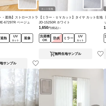
カット生地
ト・遮熱】ストローストラ
【ミラー・ＵＶカット】タイヤ カット生地
E-67297R ベージュ
JD-15250R ホワイト
1,650
1
円(税込)～
UV
洗濯機
UV
遮熱
遮像
防炎
ミラー
OK
カット
カット
無料生地サンプル
地サンプル