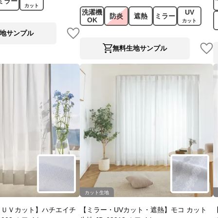
ミラー
カット
洗濯機
UV
防炎
遮熱
ミラー
OK
カット
地サンプル
無料生地サンプル
カット生地
・ＵＶカット】ハチエイチ
【ミラー・UVカット・遮熱】モコ カット