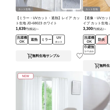
カット生地
カット生地
【ミラー・UVカット・遮熱】レイア カッ
【遮像・UVカッ
ト生地 JD-68023 ホワイト
イプ カット生地 J
1,639
3,300
円(税込)～
円(税込)～
洗濯機
UV
洗濯機
遮熱
ミラー
防炎
OK
OK
カット
巾継無
シームレ
無料生地サンプル
ス
無料生
NEW