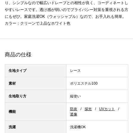
り、シンプルなので幅広いドレープとの相性が良く、コーディネートし
やすいレースです。透け感が弱いのでプライバシー対策を重視される方
にもぜひ。家庭洗濯OK（ウォッシャブル）なので、お手入れも簡単。
カラー：クリーンで上品なホワイト色
商品の仕様
生地タイプ
レース
素材
ポリエステル100
生地取り方
縦使い
防炎
採光
UVカット
機能
遮像
洗濯
洗濯機OK