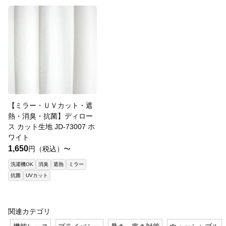
【ミラー・ＵＶカット・遮
熱・消臭・抗菌】ディロー
ス カット生地 JD-73007 ホ
ワイト
1,650
円（税込）〜
洗濯機OK
消臭
遮熱
ミラー
抗菌
UVカット
関連カテゴリ