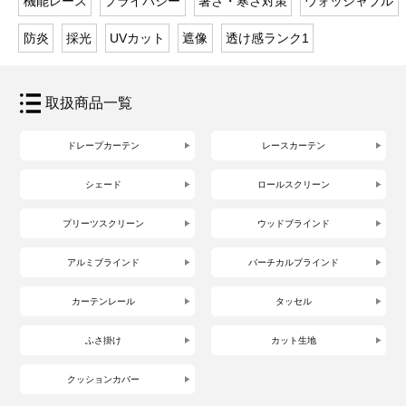
機能レース
プライバシー
暑さ・寒さ対策
ウォッシャブル
防炎
採光
UVカット
遮像
透け感ランク1
取扱商品一覧
ドレープカーテン
レースカーテン
シェード
ロールスクリーン
プリーツスクリーン
ウッドブラインド
アルミブラインド
バーチカルブラインド
カーテンレール
タッセル
ふさ掛け
カット生地
クッションカバー