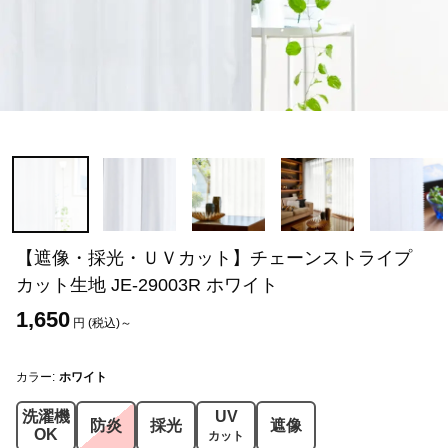
【遮像・採光・ＵＶカット】チェーンストライプ
カット生地 JE-29003R ホワイト
1,650
円 (税込)～
カラー:
ホワイト
洗濯機
UV
防炎
採光
遮像
OK
カット