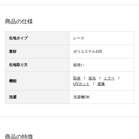
商品の仕様
生地タイプ
レース
素材
ポリエステル100
生地取り方
縦使い
防炎
採光
ミラー
機能
UVカット
遮像
洗濯
洗濯機OK
商品の特徴