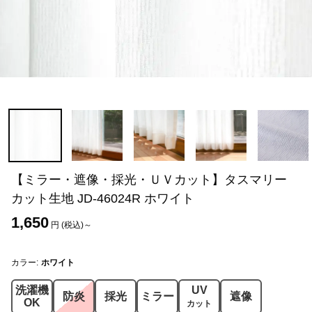
【ミラー・遮像・採光・ＵＶカット】タスマリー
カット生地 JD-46024R ホワイト
1,650
円 (税込)～
カラー:
ホワイト
洗濯機
UV
防炎
採光
ミラー
遮像
OK
カット