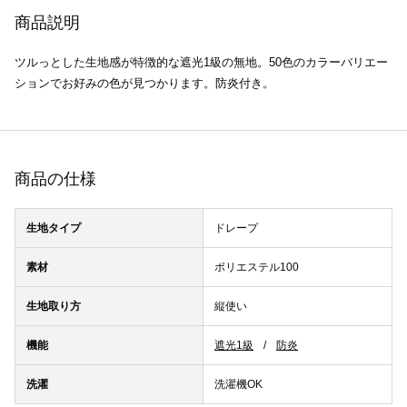
商品説明
ツルっとした生地感が特徴的な遮光1級の無地。50色のカラーバリエー
ションでお好みの色が見つかります。防炎付き。
商品の仕様
生地タイプ
ドレープ
素材
ポリエステル100
生地取り方
縦使い
機能
遮光1級
防炎
洗濯
洗濯機OK