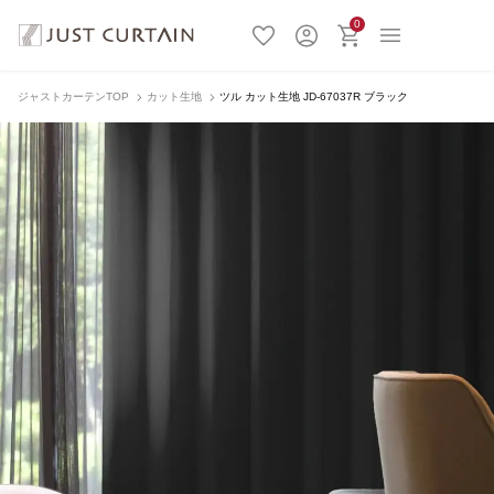
0
ジャストカーテンTOP
カット生地
ツル カット生地 JD-67037R ブラック