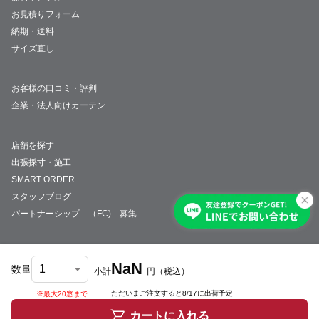
お見積りフォーム
納期・送料
サイズ直し
お客様の口コミ・評判
企業・法人向けカーテン
店舗を探す
出張採寸・施工
SMART ORDER
スタッフブログ
パートナーシップ （FC) 募集
NaN
数量
小計
円
（税込）
会社概要
採用情報
特定商取引法について
プライバシーポリシー
サイトマップ
ただいまご注文すると
8/17
に出荷予定
※最大20窓まで
© JUST CURTAIN
カートに入れる