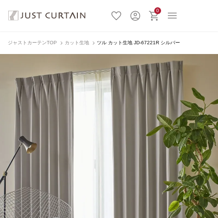
0
ジャストカーテンTOP
カット生地
ツル カット生地 JD-67221R シルバー