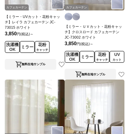
カフェカーテン
カフェカーテン
【ミラー・UVカット・花粉キャッ
チ】レイラ カフェカーテン JC-
【ミラー・ＵＶカット・花粉キャッ
73015 ホワイト
チ】クロスロード カフェカーテン
3,850
円(税込)～
JC-73002 ホワイト
3,850
円(税込)～
洗濯機
花粉
ミラー
OK
キャッチ
洗濯機
花粉
UV
ミラー
OK
キャッチ
カット
無料生地サンプル
無料生地サンプル