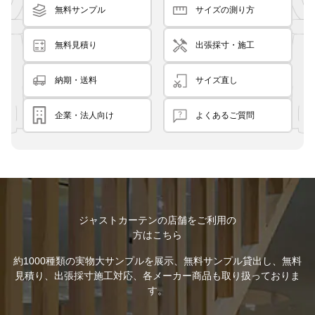
無料サンプル
サイズの測り方
無料見積り
出張採寸・施工
納期・送料
サイズ直し
企業・法人向け
よくあるご質問
ジャストカーテンの店舗をご利用の
方はこちら
約1000種類の実物大サンプルを展示、無料サンプル貸出し、無料
見積り、出張採寸施工対応、各メーカー商品も取り扱っておりま
す。