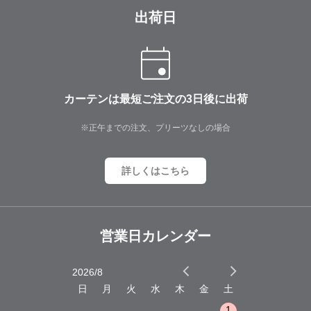
出荷日
カーテンは最短ご注文の3日後に出荷
※正午までの注文、プリーツなしの場合
詳しくはこちら
営業日カレンダー
2026/8
2026/9
木
金
土
日
月
火
水
木
金
土
日
月
火
1
2
3
1
1