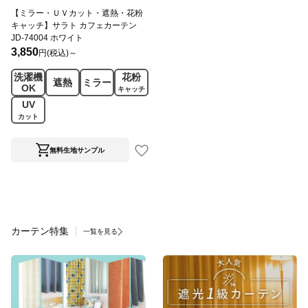
【ミラー・ＵＶカット・遮熱・花粉
キャッチ】サラト カフェカーテン
JD-74004 ホワイト
3,850
円(税込)～
洗濯機
花粉
遮熱
ミラー
OK
キャッチ
UV
カット
無料生地サンプル
カーテン特集
一覧を見る