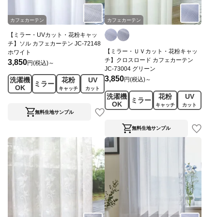
カフェカーテン
カフェカーテン
【ミラー・UVカット・花粉キャッ
チ】ソル カフェカーテン JC-72148
【ミラー・ＵＶカット・花粉キャッ
ホワイト
チ】クロスロード カフェカーテン
3,850
円(税込)～
JC-73004 グリーン
3,850
円(税込)～
洗濯機
花粉
UV
ミラー
OK
キャッチ
カット
洗濯機
花粉
UV
ミラー
OK
キャッチ
カット
無料生地サンプル
無料生地サンプル