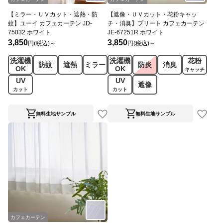
【ミラー・ＵＶカット・遮熱・防
【遮像・ＵＶカット・花粉キャッ
蚊】ユーイ カフェカーテン JD-
チ・消臭】プリート カフェカーテン
75032 ホワイト
JE-67251R ホワイト
3,850
3,850
円(税込)～
円(税込)～
洗濯機
洗濯機
花粉
防蚊
遮熱
ミラー
防炎
消臭
OK
OK
キャッチ
UV
UV
遮像
カット
カット
無料生地サンプル
無料生地サンプル
カフェカーテン