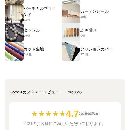
バーチカルブライ
カーテンレール
ンド
18種
14種
タッセル
ふさ掛け
90種
9種
カット生地
クッションカバー
648種
374種
Googleカスタマーレビュー
一覧を見る
4.7
2026/08現在
93%のお客様にご満足いただいております。