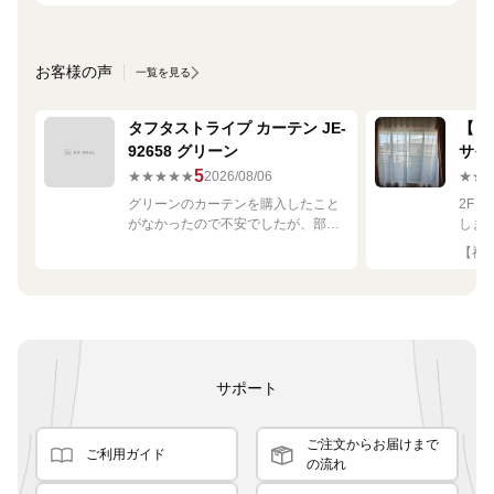
お客様の声
一覧を見る
タフタストライプ カーテン JE-
【ミ
92658 グリーン
サイ
680
5
★★★★★
2026/08/06
★★
グリーンのカーテンを購入したこと
2F
がなかったので不安でしたが、部屋
しま
の白や茶色に馴染む素敵な色でし
して
【神奈
た！
です
良く
サポート
ご注文からお届けまで
ご利用ガイド
の流れ