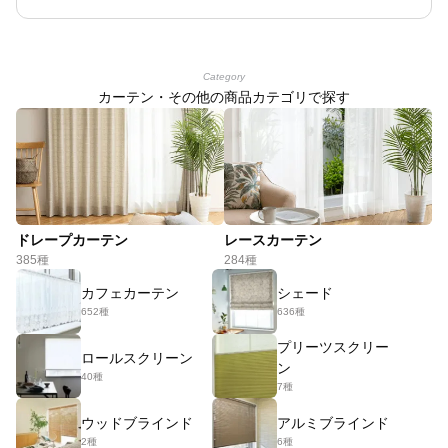
Category
カーテン・その他の商品カテゴリで探す
ドレープカーテン
レースカーテン
385種
284種
カフェカーテン
シェード
652種
636種
プリーツスクリー
ロールスクリーン
ン
40種
7種
ウッドブラインド
アルミブラインド
2種
6種