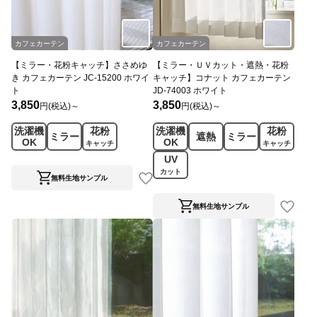
カフェカーテン
カフェカーテン
【ミラー・花粉キャッチ】ささめゆ
【ミラー・ＵＶカット・遮熱・花粉
き カフェカーテン JC-15200 ホワイ
キャッチ】コナット カフェカーテン
ト
JD-74003 ホワイト
3,850
3,850
円(税込)～
円(税込)～
洗濯機
花粉
洗濯機
花粉
ミラー
遮熱
ミラー
OK
OK
キャッチ
キャッチ
UV
カット
無料生地サンプル
無料生地サンプル