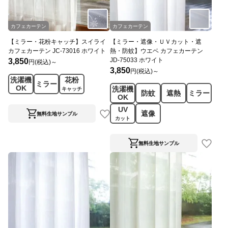
カフェカーテン
カフェカーテン
【ミラー・花粉キャッチ】スイライ
【ミラー・遮像・ＵＶカット・遮
カフェカーテン JC-73016 ホワイト
熱・防蚊】ウエベ カフェカーテン
JD-75033 ホワイト
3,850
円(税込)～
3,850
円(税込)～
洗濯機
花粉
ミラー
OK
洗濯機
キャッチ
防蚊
遮熱
ミラー
OK
UV
遮像
無料生地サンプル
カット
無料生地サンプル