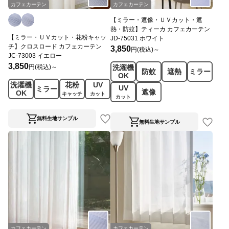
カフェカーテン
カフェカーテン
【ミラー・遮像・ＵＶカット・遮
熱・防蚊】ティーカ カフェカーテン
【ミラー・ＵＶカット・花粉キャッ
JD-75031 ホワイト
チ】クロスロード カフェカーテン
3,850
円(税込)～
JC-73003 イエロー
3,850
円(税込)～
洗濯機
防蚊
遮熱
ミラー
OK
洗濯機
花粉
UV
UV
ミラー
遮像
OK
キャッチ
カット
カット
無料生地サンプル
無料生地サンプル
カフェカーテン
カフェカーテン