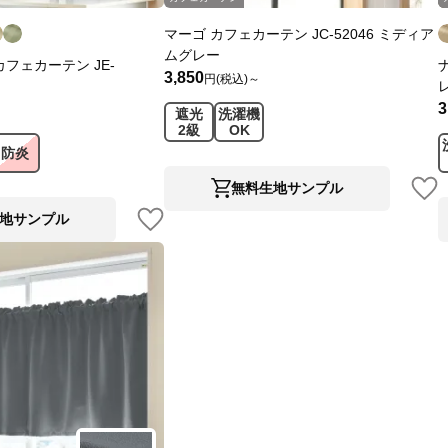
マーゴ カフェカーテン JC-52046 ミディア
ムグレー
フェカーテン JE-
3,850
円(税込)～
3
遮光
洗濯機
2級
OK
防炎
無料生地サンプル
地サンプル