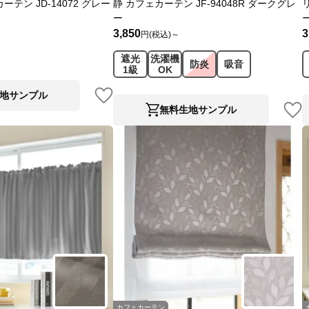
テン JD-14072 グレー
静 カフェカーテン JF-94048R ダークグレ
ー
3,850
3
円(税込)～
遮光
洗濯機
防炎
吸音
1級
OK
地サンプル
無料生地サンプル
カフェカーテン