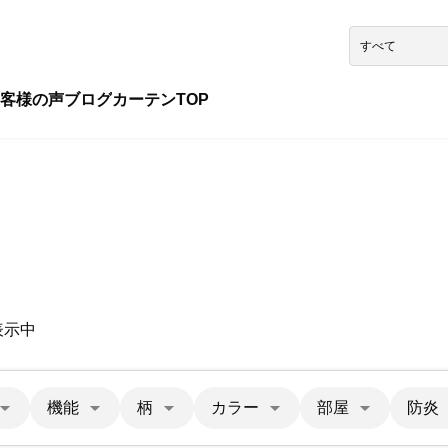
客様の声
ブログ
カーテンTOP
表示中
機能
柄
カラー
部屋
防炎