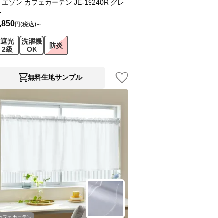
リエゾン カフェカーテン JE-19240R グレ
ー
,850
円(税込)～
遮光
洗濯機
防炎
2級
OK
無料生地サンプル
カフェカーテン