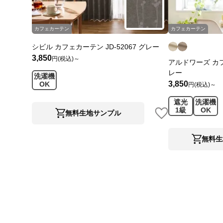
カフェカーテン
カフェカーテン
シビル カフェカーテン JD-52067 グレー
3,850
円(税込)～
アルドワーズ カフェ
レー
洗濯機
3,850
OK
円(税込)～
遮光
洗濯機
1級
OK
無料生地サンプル
無料生