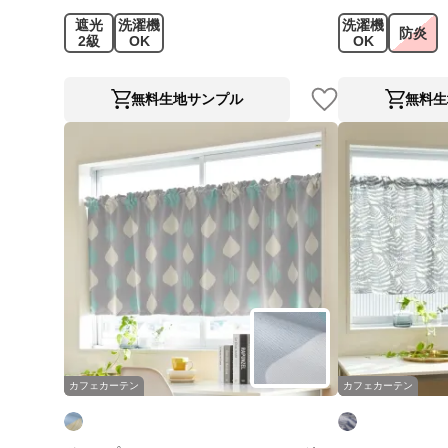
遮光
洗濯機
洗濯機
防炎
2級
OK
OK
無料生地サンプル
無料生
カフェカーテン
カフェカーテン