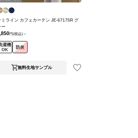
ナミライン カフェカーテン JE-67175R グ
レー
,850
円(税込)～
洗濯機
防炎
OK
無料生地サンプル