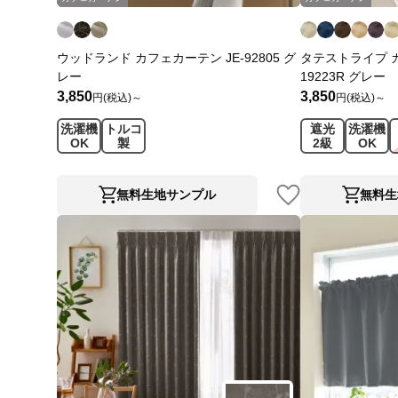
ウッドランド カフェカーテン JE-92805 グ
タテストライプ カ
レー
19223R グレー
3,850
3,850
円(税込)～
円(税込)～
洗濯機
トルコ
遮光
洗濯機
OK
製
2級
OK
無料生地サンプル
無料生