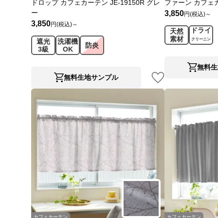
ドロップ カフェカーテン JE-19150R グレ
ファーン カフェカー
ー
3,850
円(税込)～
3,850
円(税込)～
ドライ
天然
素材
クリーニン
遮光
洗濯機
防炎
グ
3級
OK
無料生
無料生地サンプル
カフェカーテン
カフェカーテン