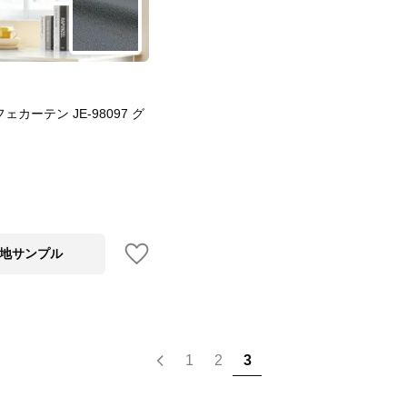
カーテン JE-98097 グ
地サンプル
1
2
3