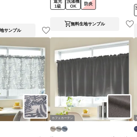
遮光
洗濯機
防炎
1級
OK
無料生地サンプル
地サンプル
カフェカーテン