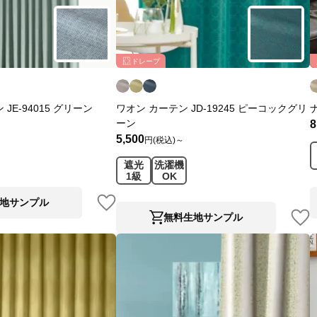
ドレープ
JE-94015 グリーン
ワオン カーテン JD-19245 ピーコックグリ
ーン
8
5,500
円(税込)～
遮光
洗濯機
1級
OK
地サンプル
無料生地サンプル