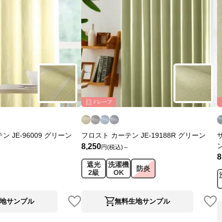
ドレープ
 JE-96009 グリーン
フロスト カーテン JE-19188R グリーン
8,250
円(税込)～
8
遮光
洗濯機
防炎
2級
OK
地サンプル
無料生地サンプル