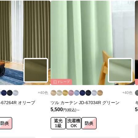
ドレープ
+
40
色
+
40
色
-67264R オリーブ
ツル カーテン JD-67034R グリーン
5,500
5
円(税込)～
遮光
洗濯機
防炎
防炎
1級
OK