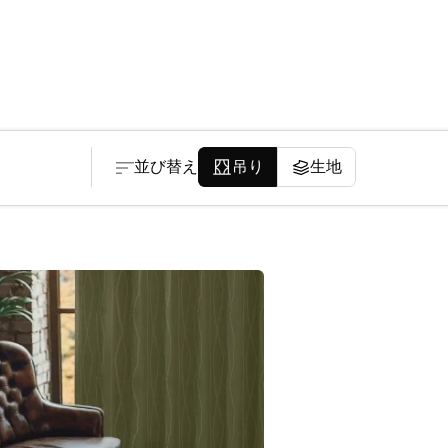
並び替え
吊り
生地