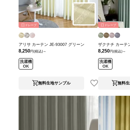
ドレープ
ドレープ
アリサ カーテン JE-93007 グリーン
ザクナチ カーテン 
8,250
8,250
円(税込)～
円(税込)～
洗濯機
洗濯機
OK
OK
無料生地サンプル
無料生