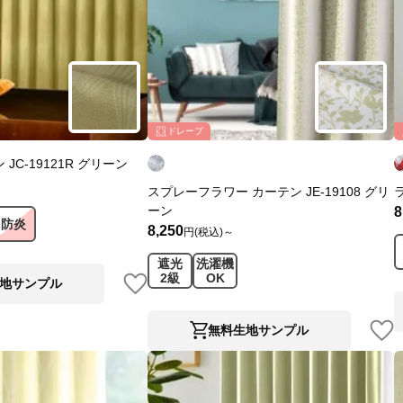
ドレープ
JC-19121R グリーン
スプレーフラワー カーテン JE-19108 グリ
ーン
8
防炎
8,250
円(税込)～
遮光
洗濯機
2級
OK
地サンプル
無料生地サンプル