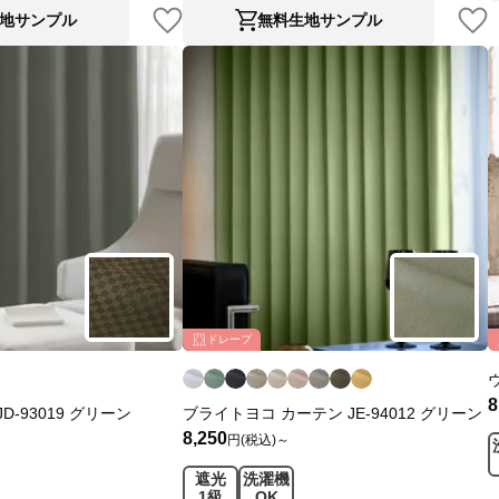
地サンプル
無料生地サンプル
ドレープ
8
D-93019 グリーン
ブライトヨコ カーテン JE-94012 グリーン
8,250
円(税込)～
遮光
洗濯機
1級
OK