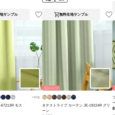
地サンプル
無料生地サンプル
ドレープ
+
40
色
67213R モス
タテストライプ カーテン JE-19224R グリ
8
ーン