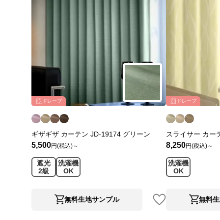
ドレープ
ドレープ
ギザギザ カーテン JD-19174 グリーン
スライサー カーテン
5,500
8,250
円(税込)～
円(税込)～
遮光
洗濯機
洗濯機
2級
OK
OK
無料生地サンプル
無料生