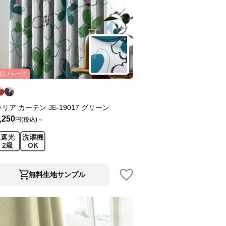
ドレープ
ラリア カーテン JE-19017 グリーン
,250
円(税込)～
遮光
洗濯機
2級
OK
無料生地サンプル