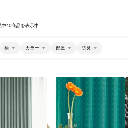
品中40商品を表示中
柄
カラー
部屋
防炎