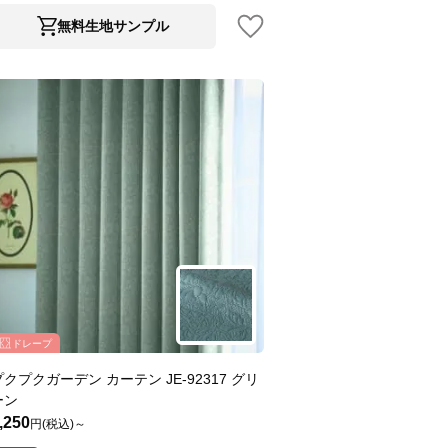
無料生地サンプル
ドレープ
プクプクガーデン カーテン JE-92317 グリ
ーン
,250
円(税込)～