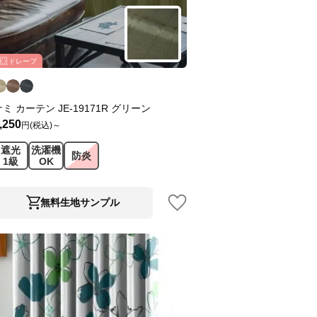
ドレープ
ナミ カーテン JE-19171R グリーン
,250
円(税込)～
遮光
洗濯機
防炎
1級
OK
無料生地サンプル