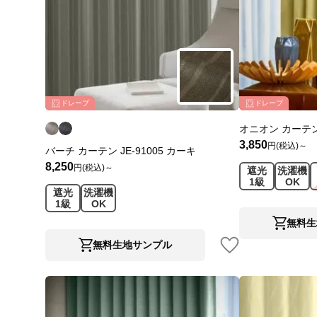
ドレープ
ドレープ
オニオン カーテン 
3,850
円(税込)～
バーチ カーテン JE-91005 カーキ
8,250
円(税込)～
遮光
洗濯機
1級
OK
遮光
洗濯機
1級
OK
無料生
無料生地サンプル