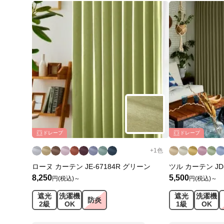
ドレープ
ドレープ
+
1
色
ローヌ カーテン JE-67184R グリーン
ツル カーテン JD
8,250
5,500
円(税込)～
円(税込)～
遮光
洗濯機
遮光
洗濯機
防炎
2級
OK
1級
OK