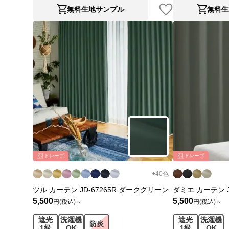
無料生地サンプル
無料生
ドレープ
ドレープ
+
40
色
ツル カーテン JD-67265R ダークグリーン
ダミエ カーテン J
5,500
5,500
円(税込)～
円(税込)～
遮光
洗濯機
遮光
洗濯機
防炎
1級
OK
1級
OK