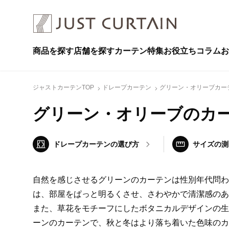
商品を探す
店舗を探す
カーテン特集
お役立ちコラム
お
ジャストカーテンTOP
ドレープカーテン
グリーン・オリーブカー
グリーン・オリーブのカ
ドレープカーテン
の選び方
サイズの測
自然を感じさせるグリーンのカーテンは性別年代問わ
は、部屋をぱっと明るくさせ、さわやかで清潔感のあ
また、草花をモチーフにしたボタニカルデザインの生
ーンのカーテンで、秋と冬はより落ち着いた色味のカ