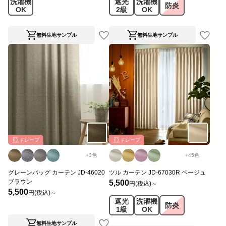
洗濯機
遮光
洗濯機
防炎
OK
2級
OK
無料生地サンプル
無料生地サンプル
ドレープ
ドレープ
+
3
色
+
45
色
グレーンバッグ カーテン JD-46020
ツル カーテン JD-67030R ベージュ
ブラウン
5,500
円(税込)～
5,500
円(税込)～
遮光
洗濯機
防炎
1級
OK
無料生地サンプル