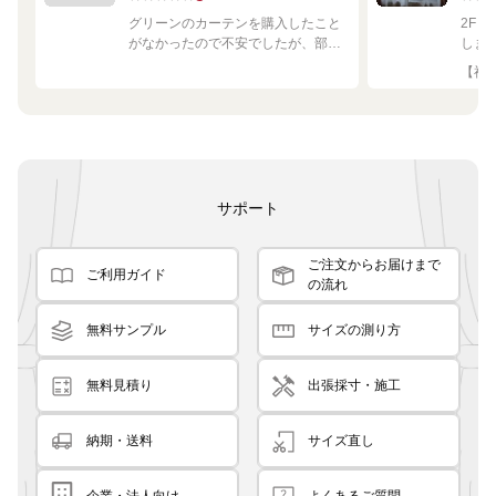
グリーンのカーテンを購入したこと
2F
がなかったので不安でしたが、部屋
しま
の白や茶色に馴染む素敵な色でし
して
【神奈
た！
です
良く
サポート
ご注文からお届けまで
ご利用ガイド
の流れ
無料サンプル
サイズの測り方
無料見積り
出張採寸・施工
納期・送料
サイズ直し
企業・法人向け
よくあるご質問