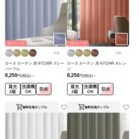
ドレープ
ドレープ
+
6
色
+
6
色
ローヌ カーテン JE-67226R グレー
ローヌ カーテン JE-67224R オレン
パープル
ジ
8,250
8,250
円(税込)～
円(税込)～
遮光
洗濯機
遮光
洗濯機
防炎
防炎
2級
OK
2級
OK
無料生地サンプル
無料生地サンプル