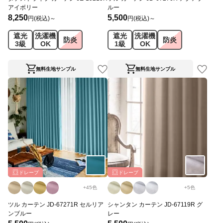
アイボリー
ルー
8,250
5,500
円(税込)～
円(税込)～
遮光
洗濯機
遮光
洗濯機
防炎
防炎
3級
OK
1級
OK
無料生地サンプル
無料生地サンプル
ドレープ
ドレープ
+
45
色
+
5
色
ツル カーテン JD-67271R セルリア
シャンタン カーテン JD-67119R グ
ンブルー
レー