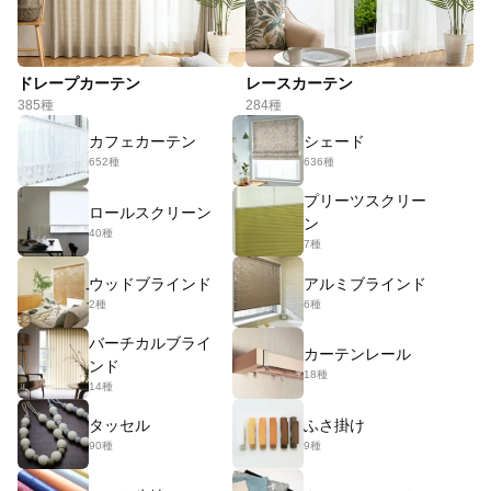
ドレープカーテン
レースカーテン
385種
284種
カフェカーテン
シェード
652種
636種
プリーツスクリー
ロールスクリーン
ン
40種
7種
ウッドブラインド
アルミブラインド
2種
6種
バーチカルブライ
カーテンレール
ンド
18種
14種
タッセル
ふさ掛け
90種
9種