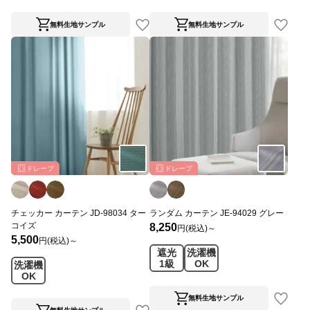
無料生地サンプル
無料生地サンプル
ドレープ
ドレープ
チェッカー カーテン JD-98034 ター
ランダム カーテン JE-94029 グレー
コイズ
8,250
円(税込)～
5,500
円(税込)～
遮光
洗濯機
1級
OK
洗濯機
OK
無料生地サンプル