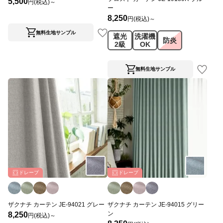
5,500
円(税込)～
ー
8,250
円(税込)～
無料生地サンプル
遮光
洗濯機
防炎
2級
OK
無料生地サンプル
ドレープ
ドレープ
ザクナチ カーテン JE-94021 グレー
ザクナチ カーテン JE-94015 グリー
ン
8,250
円(税込)～