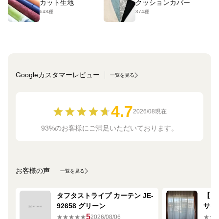
カット生地
クッションカバー
648種
374種
Googleカスタマーレビュー
一覧を見る
4.7
2026/08現在
93%のお客様にご満足いただいております。
お客様の声
一覧を見る
タフタストライプ カーテン JE-
【ミ
92658 グリーン
サイ
680
5
★★★★★
2026/08/06
★★