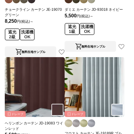
チョークライン カーテン JE-19070
ダミエ カーテン JD-93018 ネイビー
グリーン
5,500
円(税込)～
8,250
円(税込)～
遮光
洗濯機
1級
OK
遮光
洗濯機
2級
OK
無料生地サンプル
無料生地サンプル
ドレープ
ドレープ
ヘリンボン カーテン JD-19083 ワイ
ンレッド
フロスト カーテン JE-19189R ブル