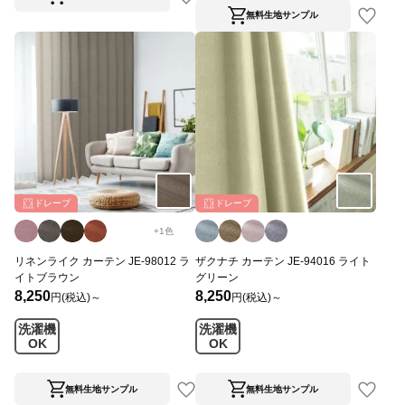
無料生地サンプル
ドレープ
ドレープ
+
1
色
リネンライク カーテン JE-98012 ラ
ザクナチ カーテン JE-94016 ライト
イトブラウン
グリーン
8,250
8,250
円(税込)～
円(税込)～
洗濯機
洗濯機
OK
OK
無料生地サンプル
無料生地サンプル