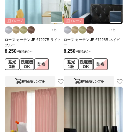
ドレープ
ドレープ
+
6
色
+
6
色
ローヌ カーテン JE-67227R ライト
ローヌ カーテン JE-67228R ネイビ
ブルー
ー
8,250
8,250
円(税込)～
円(税込)～
遮光
洗濯機
遮光
洗濯機
防炎
防炎
3級
OK
1級
OK
無料生地サンプル
無料生地サンプル