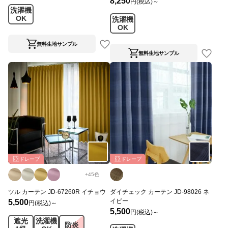
8,250
円(税込)～
洗濯機
OK
洗濯機
OK
無料生地サンプル
無料生地サンプル
ドレープ
ドレープ
+
45
色
ツル カーテン JD-67260R イチョウ
ダイチェック カーテン JD-98026 ネ
イビー
5,500
円(税込)～
5,500
円(税込)～
遮光
洗濯機
防炎