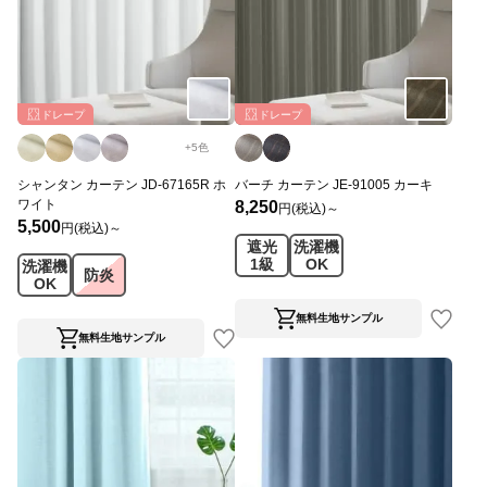
ドレープ
ドレープ
+
5
色
シャンタン カーテン JD-67165R ホ
バーチ カーテン JE-91005 カーキ
ワイト
8,250
円(税込)～
5,500
円(税込)～
遮光
洗濯機
1級
OK
洗濯機
防炎
OK
無料生地サンプル
無料生地サンプル