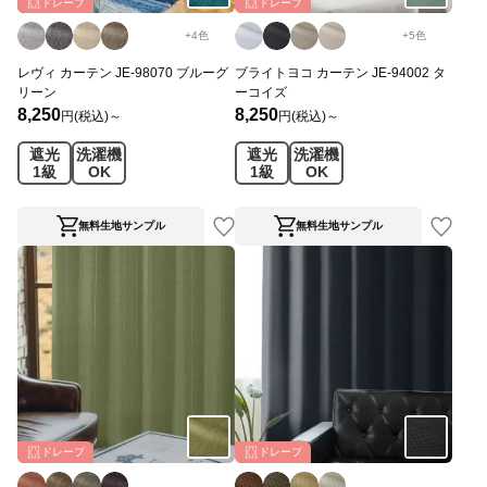
ドレープ
ドレープ
+
4
色
+
5
色
レヴィ カーテン JE-98070 ブルーグ
ブライトヨコ カーテン JE-94002 タ
リーン
ーコイズ
8,250
8,250
円(税込)～
円(税込)～
遮光
洗濯機
遮光
洗濯機
1級
OK
1級
OK
無料生地サンプル
無料生地サンプル
ドレープ
ドレープ