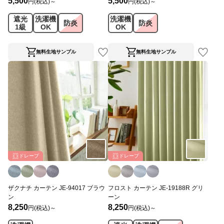
5,500
5,500
円(税込)～
円(税込)～
遮光
洗濯機
洗濯機
防炎
防炎
1級
OK
OK
無料生地サンプル
無料生地サンプル
ドレープ
ドレープ
ザクナチ カーテン JE-94017 ブラウ
フロスト カーテン JE-19188R グリ
ン
ーン
8,250
8,250
円(税込)～
円(税込)～