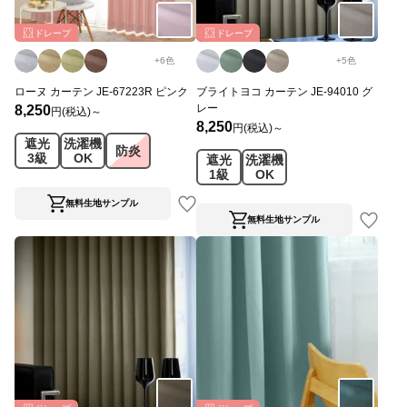
ドレープ
ドレープ
+
6
色
+
5
色
ローヌ カーテン JE-67223R ピンク
ブライトヨコ カーテン JE-94010 グ
レー
8,250
円(税込)～
8,250
円(税込)～
遮光
洗濯機
防炎
3級
OK
遮光
洗濯機
1級
OK
無料生地サンプル
無料生地サンプル