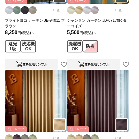
ドレープ
ドレープ
+
5
色
+
5
色
ブライトヨコ カーテン JE-94011 ブ
シャンタン カーテン JD-67170R タ
ラウン
ーコイズ
8,250
5,500
円(税込)～
円(税込)～
遮光
洗濯機
洗濯機
防炎
1級
OK
OK
無料生地サンプル
無料生地サンプル
ドレープ
ドレープ
+
3
色
+
3
色