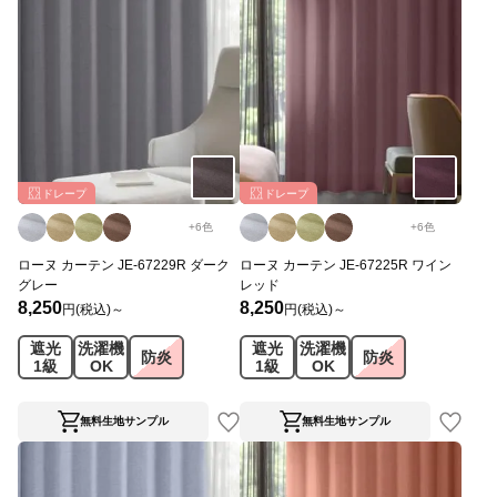
ドレープ
ドレープ
+
6
色
+
6
色
ローヌ カーテン JE-67229R ダーク
ローヌ カーテン JE-67225R ワイン
グレー
レッド
8,250
8,250
円(税込)～
円(税込)～
遮光
洗濯機
遮光
洗濯機
防炎
防炎
1級
OK
1級
OK
無料生地サンプル
無料生地サンプル