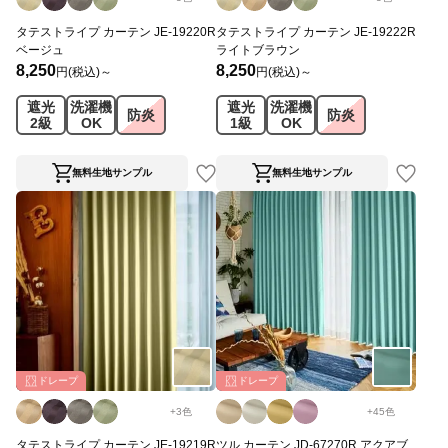
タテストライプ カーテン JE-19220R
タテストライプ カーテン JE-19222R
ベージュ
ライトブラウン
8,250
8,250
円(税込)～
円(税込)～
遮光
洗濯機
遮光
洗濯機
防炎
防炎
2級
OK
1級
OK
無料生地サンプル
無料生地サンプル
ドレープ
ドレープ
+
3
色
+
45
色
タテストライプ カーテン JE-19219R
ツル カーテン JD-67270R アクアブ