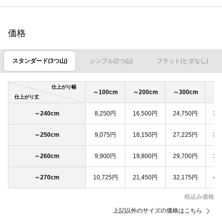
価格
スタンダード(3つ山)
シンプル(2つ山)
フラット(ヒダなし)
仕上がり幅
～100cm
～200cm
～300cm
～4
仕上がり丈
～240cm
8,250円
16,500円
24,750円
33
～250cm
9,075円
18,150円
27,225円
36
～260cm
9,900円
19,800円
29,700円
39
～270cm
10,725円
21,450円
32,175円
42
税込み価格
上記以外のサイズの価格はこちら