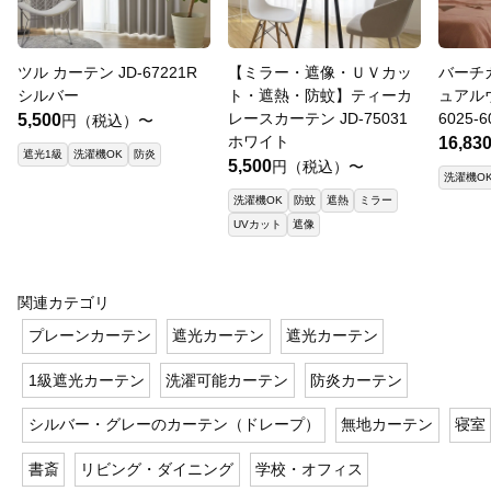
ツル カーテン JD-67221R
【ミラー・遮像・ＵＶカッ
バーチ
シルバー
ト・遮熱・防蚊】ティーカ
ュアルウ
レースカーテン JD-75031
6025-6
5,500
円（税込）〜
ホワイト
16,83
遮光1級
洗濯機OK
防炎
5,500
円（税込）〜
洗濯機O
洗濯機OK
防蚊
遮熱
ミラー
UVカット
遮像
関連カテゴリ
プレーンカーテン
遮光カーテン
遮光カーテン
1級遮光カーテン
洗濯可能カーテン
防炎カーテン
シルバー・グレーのカーテン（ドレープ）
無地カーテン
寝室
書斎
リビング・ダイニング
学校・オフィス