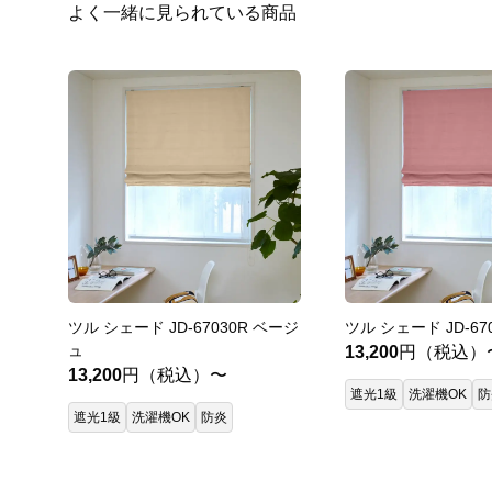
よく一緒に見られている商品
ツル シェード JD-67030R ベージ
ツル シェード JD-67
ュ
13,200
円（税込）
13,200
円（税込）〜
遮光1級
洗濯機OK
防
遮光1級
洗濯機OK
防炎