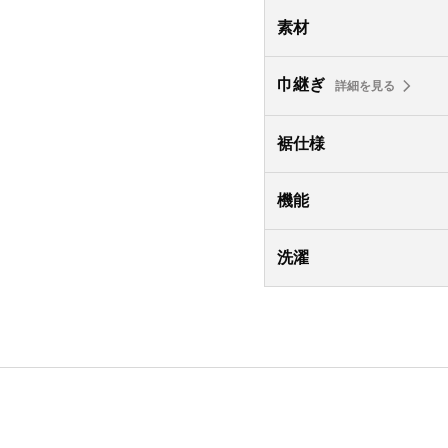
素材
巾継ぎ
詳細を見る
裾仕様
機能
洗濯