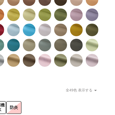
全49色 表示する
濯機
防炎
K