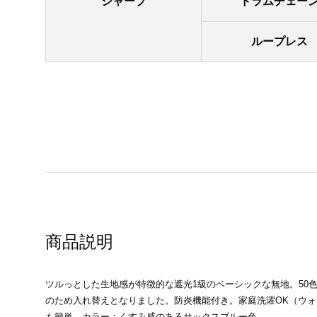
シャープ
ドラムチェー
ループレス
商品説明
ツルっとした生地感が特徴的な遮光1級のベーシックな無地。50色
のため入れ替えとなりました。防炎機能付き。家庭洗濯OK（ウ
も簡単。カラー：くすみ感のあるサックスブルー色