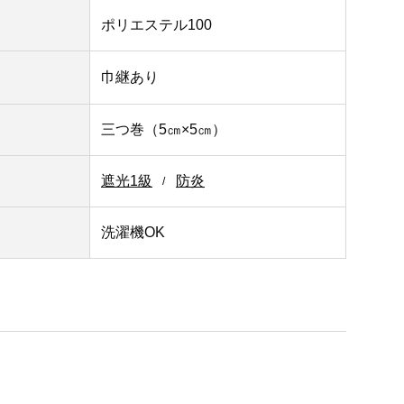
ポリエステル100
巾継あり
三つ巻（5㎝×5㎝）
遮光1級
防炎
洗濯機OK