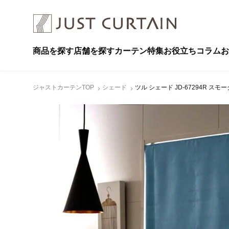
商品を探す
店舗を探す
カーテン特集
お役立ちコラム
お
ジャストカーテンTOP
シェード
ツル シェード JD-67294R スモ