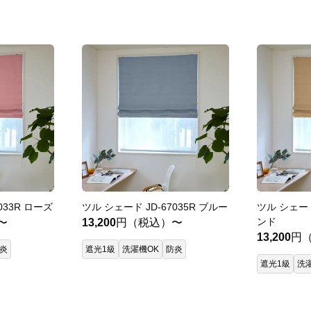
033R ローズ
ツル シェード JD-67035R ブルー
ツル シェード
ンド
〜
13,200
円（税込）〜
13,200
円
炎
遮光1級
洗濯機OK
防炎
遮光1級
洗