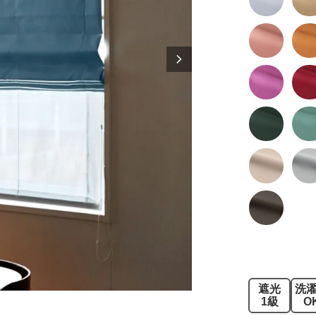
遮光
洗
1級
O