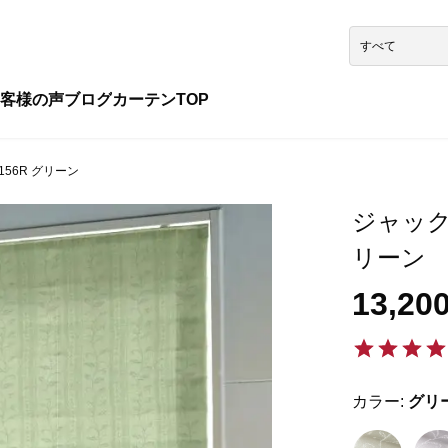
客様の声
ブログ
カーテンTOP
156R グリーン
ジャックと
リーン
13,20
カラー:
グリ