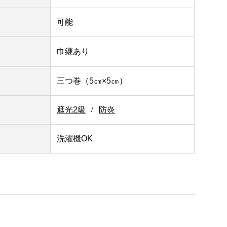
可能
巾継あり
三つ巻（5㎝×5㎝）
遮光2級
防炎
洗濯機OK