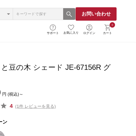
お問い合わせ
0
お気に入り
サポート
ログイン
カート
豆の木 シェード JE-67156R グ
0
円 (税込)～
4
(1件 レビューを見る)
ーン