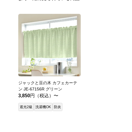
ジャックと豆の木 カフェカーテ
ン JE-67156R グリーン
3,850
円（税込）〜
遮光2級
洗濯機OK
防炎