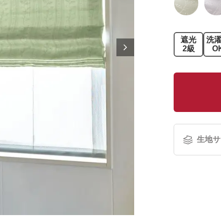
遮光
洗
2級
O
生地サ